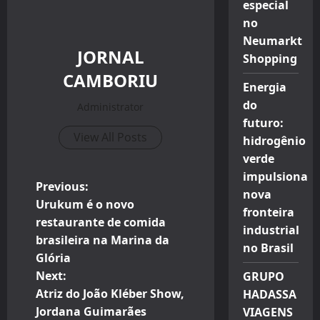
especial
no
Neumarkt
JORNAL
Shopping
CAMBORIU
Energia
do
Administrator
futuro:
View All Posts
hidrogênio
verde
impulsiona
P
Previous:
nova
Urukum é o novo
fronteira
o
restaurante de comida
industrial
brasileira na Marina da
s
no Brasil
Glória
t
Next:
GRUPO
Atriz do João Kléber Show,
HADASSA
n
Jordana Guimarães
VIAGENS