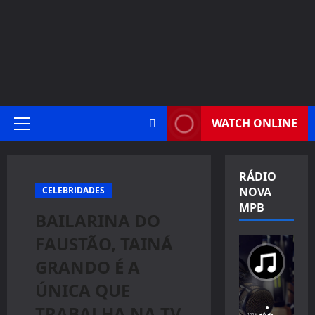
WATCH ONLINE
Primary
Menu
RÁDIO
CELEBRIDADES
NOVA
MPB
BAILARINA DO
FAUSTÃO, TAINÁ
GRANDO É A
ÚNICA QUE
TRABALHA NA TV