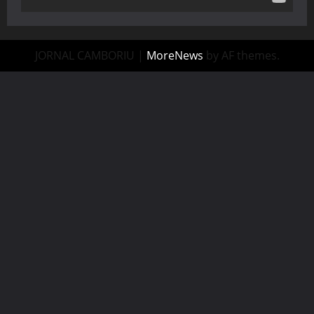
JORNAL CAMBORIU
|
MoreNews
by AF themes.