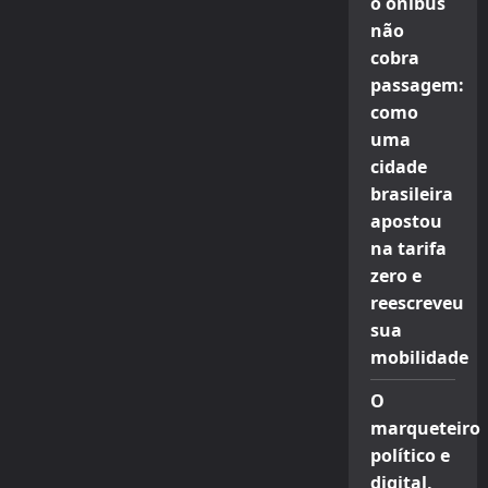
o ônibus
não
cobra
passagem:
como
uma
cidade
brasileira
apostou
na tarifa
zero e
reescreveu
sua
mobilidade
O
marqueteiro
político e
digital,