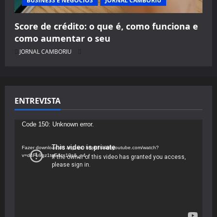
BUSINESS E NEGÓCIOS
JORNAL CAMBORIU
Score de crédito: o que é, como funciona e
como aumentar o seu
JORNAL CAMBORIU
ENTREVISTA
Tocador
Code 150: Unknown error.
de
vídeo
Fazer download do arquivo: https://www.youtube.com/watch?
v=d4Fu9gz1tqE&t=19s&_=4