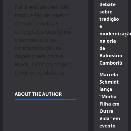
debate
Ela já estudou em São
sobre
Paulo e Rio de Janeiro
tradição
com os principais
e
coreógrafos brasileiros
modernizaçã
e sempre que os
na orla
coreógrafos de Los
de
Balneário
Angeles vem para o
Camboriú
Brasil, Tainá participa de
todos os workshops.
Marcela
Schmidt
lança
ABOUT THE AUTHOR
“Minha
Filha em
Outra
Vida” em
evento