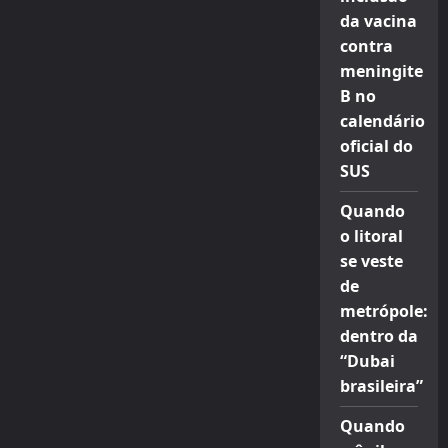
da vacina
contra
meningite
B no
calendário
oficial do
SUS
Quando
o litoral
se veste
de
metrópole:
dentro da
“Dubai
brasileira”
Quando