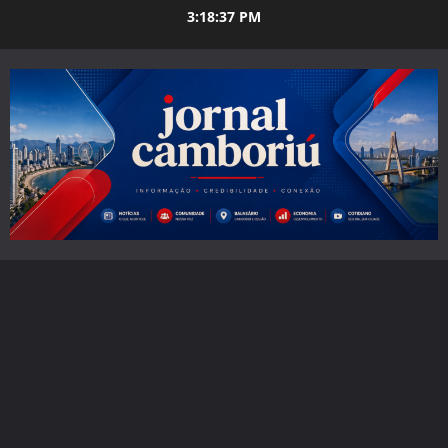
Skip
3:18:39 PM
to
content