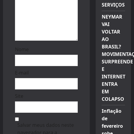
SERVIÇOS
NEYMAR
VAI
VOLTAR
AO
BRASIL?
Nome
MOVIMENTA
SURPREENDE
E
E-mail
INTERNET
ENTRA
EM
Site
COLAPSO
Inflação
de
Salvar meus dados neste
fevereiro
navegador para a
sobe