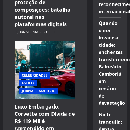
proteção de
reconhecime
composições: batalha
internaciona
autoral nas
Quando
plataformas digitais
o mar
JORNAL CAMBORIU
invade a
cidade:
enchentes
transformam
Balneário
Camboriú
CELEBRIDADES
em
ESTILO
cenário
JORNAL CAMBORIU
de
devastação
Luxo Embargado:
Corvette com Dívida de
Noite
R$ 119 Mil é
CELEBRIDADES
tranquila:
Apreendido em
dentro
CINEMA TEATRO TV INTERNET