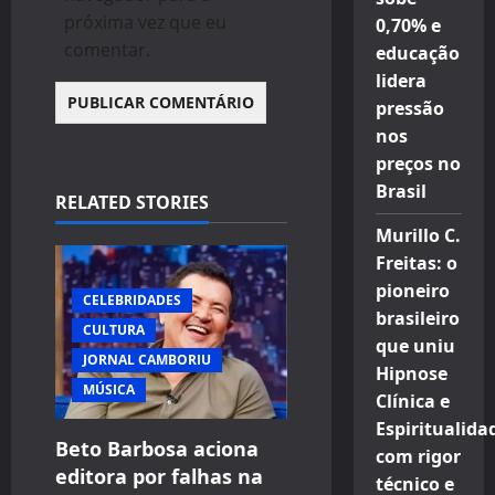
próxima vez que eu
0,70% e
comentar.
educação
lidera
pressão
nos
preços no
Brasil
RELATED STORIES
Murillo C.
Freitas: o
pioneiro
CELEBRIDADES
brasileiro
CULTURA
que uniu
JORNAL CAMBORIU
Hipnose
MÚSICA
Clínica e
Espiritualida
Beto Barbosa aciona
com rigor
editora por falhas na
técnico e