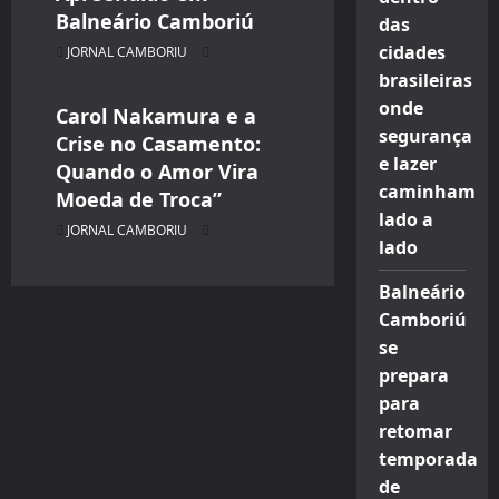
Balneário Camboriú
das
ENTRETENIMENTO
cidades
JORNAL CAMBORIU
JORNAL CAMBORIU
brasileiras
onde
Carol Nakamura e a
segurança
Crise no Casamento:
e lazer
Quando o Amor Vira
caminham
Moeda de Troca”
lado a
JORNAL CAMBORIU
lado
Balneário
Camboriú
se
prepara
para
retomar
temporada
de