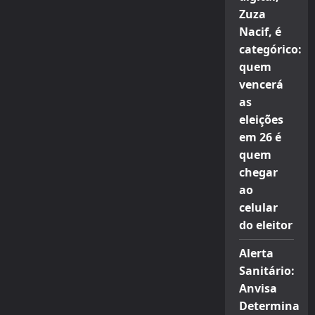
Zuza
Nacif, é
categórico:
quem
vencerá
as
eleições
em 26 é
quem
chegar
ao
celular
do eleitor
Alerta
Sanitário:
Anvisa
Determina