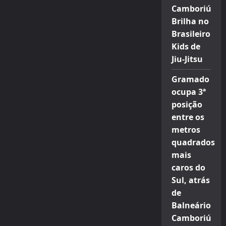
Camboriú
Brilha no
Brasileiro
Kids de
Jiu-Jitsu
Gramado
ocupa 3ª
posição
entre os
metros
quadrados
mais
caros do
Sul, atrás
de
Balneário
Camboriú