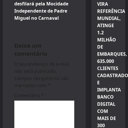
desfilará pela Mocidade
VIRA
a
Independente de Padre
REFERÊNCIA
v
Miguel no Carnaval
MUNDIAL,
ATINGE
i
1.2
MILHÃO
g
Deixe um
DE
comentário
a
EMBARQUES,
635.000
O seu endereço de e-mail
t
CLIENTES
não será publicado.
CADASTRADO
i
Campos obrigatórios são
E
marcados com
*
IMPLANTA
o
Comentário
*
BANCO
n
DIGITAL
COM
MAIS DE
300