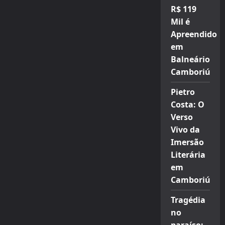
R$ 119
Mil é
Apreendido
em
Balneário
Camboriú
Pietro
Costa: O
Verso
Vivo da
Imersão
Literária
em
Camboriú
Tragédia
no