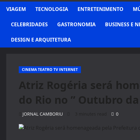
VIAGEM
TECNOLOGIA
ENTRETENIMENTO
MÚ
CELEBRIDADES
GASTRONOMIA
BUSINESS E 
DESIGN E ARQUITETURA
CINEMA TEATRO TV INTERNET
Atriz Rogéria será ho
do Rio no ” Outubro da
JORNAL CAMBORIU
3 minutes read
0