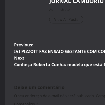
JORNAL CAMBORIU
Administrator
View All Posts
P
Previous:
IVI PIZZOTT FAZ ENSAIO GESTANTE COM C
o
Next:
s
Conheça Roberta Cunha: modelo que está f
t
n
Deixe um comentário
a
O seu endereço de e-mail não será publicado.
Camp
Comentário
*