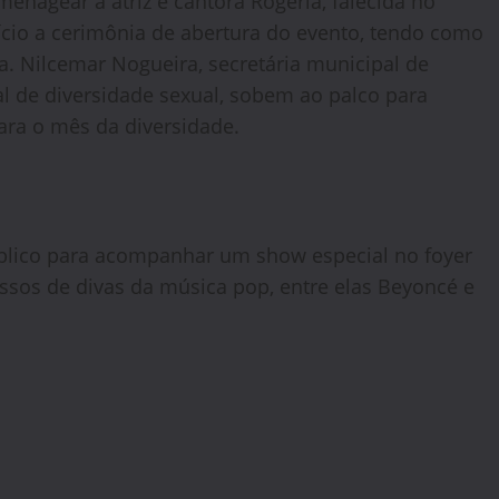
menagear a atriz e cantora Rogéria, falecida no
ício a cerimônia de abertura do evento, tendo como
la. Nilcemar Nogueira, secretária municipal de
al de diversidade sexual, sobem ao palco para
para o mês da diversidade.
blico para acompanhar um show especial no foyer
ssos de divas da música pop, entre elas Beyoncé e