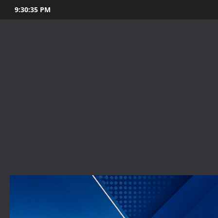
Skip
9:30:36 PM
to
content