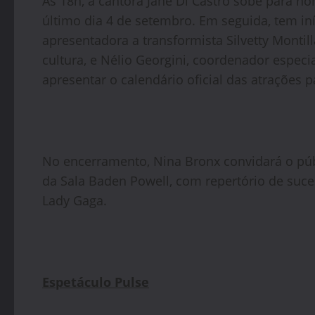
Às 18h, a cantora Jane Di Castro sobe para ho
último dia 4 de setembro. Em seguida, tem in
apresentadora a transformista Silvetty Montil
cultura, e Nélio Georgini, coordenador especi
apresentar o calendário oficial das atrações 
No encerramento, Nina Bronx convidará o pú
da Sala Baden Powell, com repertório de suce
Lady Gaga.
Espetáculo Pulse