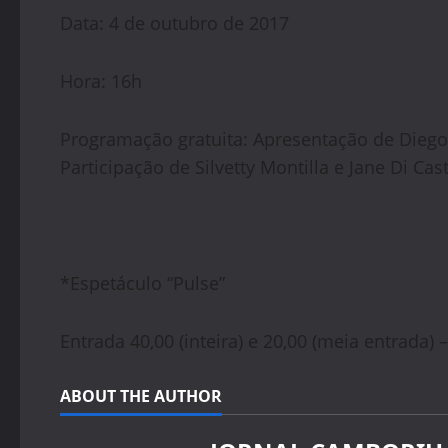
Data: 4 de outubro de 2017
Hora: 16h
Programação gratuita: Apresentação de Diego
Participação de Silvetty Montilla e Jane Di Cast
*Espetáculo “Pulse”
Entrada 40,00 (inteira) e 20,00 (meia entrada) 
ABOUT THE AUTHOR