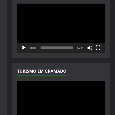
Tocador
de
vídeo
00:00
52:25
TURISMO EM GRAMADO
Tocador
de
vídeo