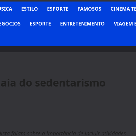
SICA
ESTILO
ESPORTE
FAMOSOS
CINEMA T
NEGÓCIOS
ESPORTE
ENTRETENIMENTO
VIAGEM 
saia do sedentarismo
ista falam sobre a importância de incluir atividades