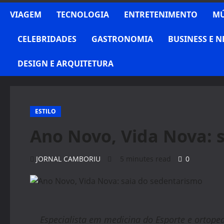
VIAGEM
TECNOLOGIA
ENTRETENIMENTO
MÚ
CELEBRIDADES
GASTRONOMIA
BUSINESS E 
DESIGN E ARQUITETURA
ESTILO
Ano Novo, Vida Nova: 
JORNAL CAMBORIU
5 minutes read
0
Especialista em medicina do Esporte e ortoped