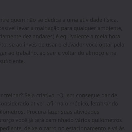
ntre quem não se dedica a uma atividade física.
sível levar a malhação para qualquer ambiente,
madamente dez andares) é equivalente a meia hora
to, se ao invés de usar o elevador você optar pela
ar ao trabalho, ao sair e voltar do almoço e na
suficiente.
r treinar? Seja criativo. “Quem consegue dar de
 considerado ativo”, afirma o médico, lembrando
lômetros. Procura fazer suas atividades
sforço você já terá caminhado vários quilômetros
ediente, deixe o carro no estacionamento e vá às