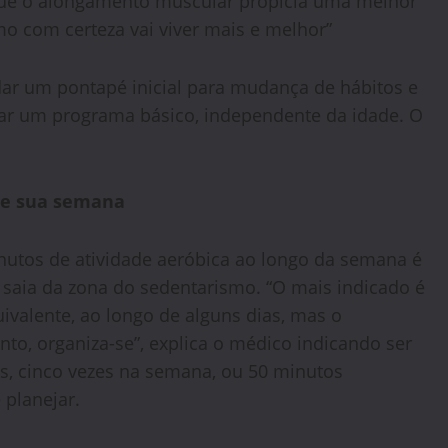
 que o alongamento muscular propicia uma melhor
mo com certeza vai viver mais e melhor”
ar um pontapé inicial para mudança de hábitos e
iar um programa básico, independente da idade. O
ze sua semana
nutos de atividade aeróbica ao longo da semana é
saia da zona do sedentarismo. “O mais indicado é
ivalente, ao longo de alguns dias, mas o
to, organiza-se”, explica o médico indicando ser
os, cinco vezes na semana, ou 50 minutos
 planejar.