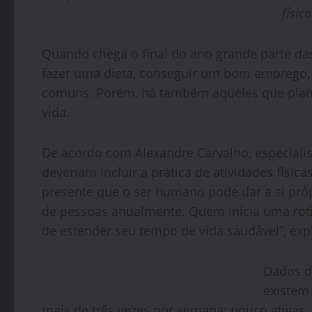
físic
Quando chega o final do ano grande parte das
fazer uma dieta, conseguir um bom emprego, a
comuns. Porém, há também aqueles que plane
vida.
De acordo com Alexandre Carvalho, especiali
deveriam incluir a prática de atividades físic
presente que o ser humano pode dar a si próp
de pessoas anualmente. Quem inicia uma rotin
de estender seu tempo de vida saudável”, expl
Dados d
existem 
mais de três vezes por semana; pouco ativas, q