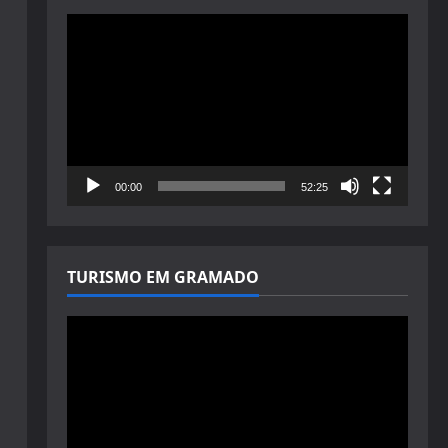
Tocador
de
vídeo
00:00
52:25
TURISMO EM GRAMADO
Tocador
de
vídeo