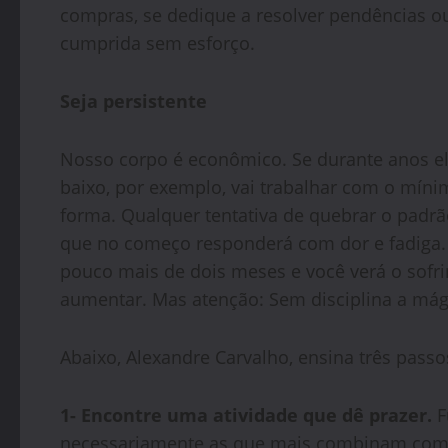
compras, se dedique a resolver pendências ou
cumprida sem esforço.
Seja persistente
Nosso corpo é econômico. Se durante anos ele
baixo, por exemplo, vai trabalhar com o míni
forma. Qualquer tentativa de quebrar o padr
que no começo responderá com dor e fadiga. 
pouco mais de dois meses e você verá o sofri
aumentar. Mas atenção: Sem disciplina a mág
Abaixo, Alexandre Carvalho, ensina três passo
1- Encontre uma atividade que dê prazer.
F
necessariamente as que mais combinam com se