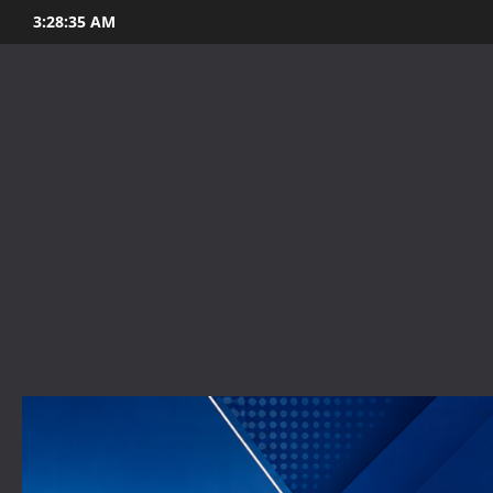
Skip
3:28:36 AM
to
content