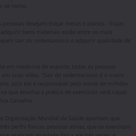
as na rotina.
 pessoas desejam traçar metas e planos. Viajar,
dquirir bens materiais estão entre os mais
jam sair do sedentarismo e adquirir qualidade de
sta em medicina do esporte, todas as pessoas
as em suas vidas. “Sair do sedentarismo é o maior
rio, pois ele é responsável pela morte de milhões
a que envolva a prática de exercícios será capaz
ica Carvalho.
a Organização Mundial da Saúde apontam que
três perfis físicos: pessoas ativas, que se exercitam
ue praticam atividade física até três vezes; e