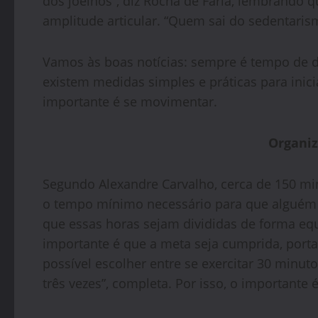
dos joelhos”, diz Rocha de Faria, lembrando
amplitude articular. “Quem sai do sedentaris
Vamos às boas notícias: sempre é tempo de d
existem medidas simples e práticas para inic
importante é se movimentar.
Organi
Segundo Alexandre Carvalho, cerca de 150 mi
o tempo mínimo necessário para que alguém 
que essas horas sejam divididas de forma equ
importante é que a meta seja cumprida, portan
possível escolher entre se exercitar 30 minut
três vezes”, completa. Por isso, o importante é