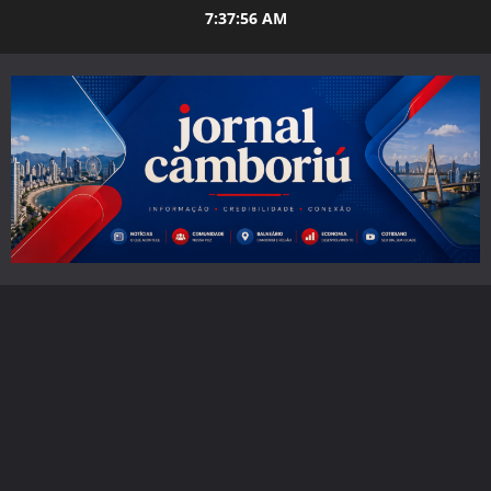
Skip
7:37:57 AM
to
content