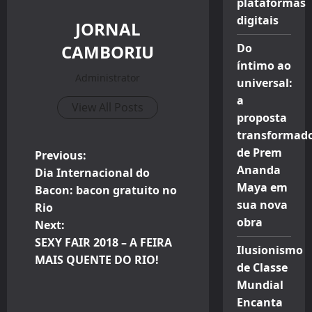
plataformas
digitais
JORNAL
CAMBORIU
Do
íntimo ao
Administrator
universal:
a
View All Posts
proposta
transformad
de Prem
P
Previous:
Ananda
Dia Internacional do
o
Maya em
Bacon: bacon gratuito no
sua nova
Rio
s
obra
Next:
t
SEXY FAIR 2018 – A FEIRA
Ilusionismo
MAIS QUENTE DO RIO!
de Classe
n
Mundial
a
Encanta