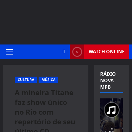
WATCH ONLINE
Primary
Menu
RÁDIO
CULTURA
MÚSICA
NOVA
MPB
A mineira Titane
faz show único
no Rio com
repertório de seu
último CD