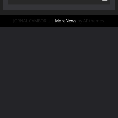
JORNAL CAMBORIU
|
MoreNews
by AF themes.