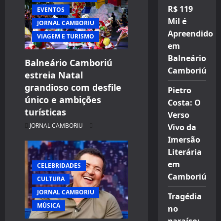
R$ 119
EVENTOS
Mil é
JORNAL CAMBORIU
Apreendido
VIAGEM E TURISMO
em
Balneário
Balneário Camboriú
Camboriú
estreia Natal
grandioso com desfile
Pietro
único e ambições
Costa: O
turísticas
Verso
JORNAL CAMBORIU
Vivo da
Imersão
Literária
em
CELEBRIDADES
Camboriú
CULTURA
JORNAL CAMBORIU
Tragédia
MÚSICA
no