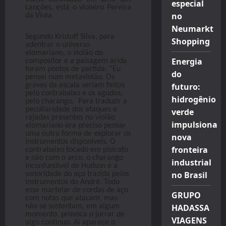
especial
canções, está o violeiro Pereira
no
da Viola.
Neumarkt
Segundo Kristoff Silva, para
Shopping
adentrar o universo
elomariano, o violão do
Energia
compositor e a paisagem árida
foram pontos de partida: “Eu
do
pensei num metaviolão. Os
futuro:
graves da escala seriam feitos
pelo contrabaixo e os agudos,
hidrogênio
pelo charango. Para traduzir a
peculiaridade dos ataques e
verde
rajadas presentes no violão
impulsiona
elomariano era preciso pensar
uma outra forma de explorar os
nova
instrumentos disponíveis. O
fronteira
contrabaixo tocado em pisicato
e não com o arco, o charango
industrial
inconfundível de Hudson e a
no Brasil
sonoridade do aço trazida pelos
instrumentos do André. Todo
esse martelar de cordas de aço
GRUPO
com notas que atacam, mas
HADASSA
não se sustentam, em algum
momento, provoca o jorrar de
VIAGENS
algo contínuo. Aí aparece o