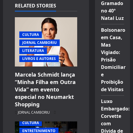
Gramado
RELATED STORIES
v
no 40º
Natal Luz
i
Bolsonaro
g
CULTURA
em Casa,
JORNAL CAMBORIU
a
Mas
LITERATURA
Vigiado:
t
LIVROS E AUTORES
Prisão
Domiciliar
i
Marcela Schmidt lança
e
“Minha Filha em Outra
Proibição
o
Vida” em evento
de Visitas
n
especial no Neumarkt
Luxo
Shopping
Embargado:
JORNAL CAMBORIU
Corvette
com
CULTURA
Dívida de
ENTRETENIMENTO