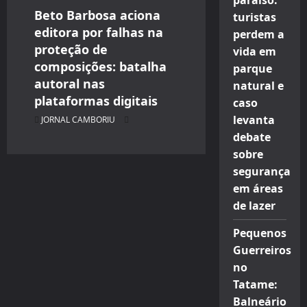
paraíso:
Beto Barbosa aciona
turistas
editora por falhas na
perdem a
proteção de
vida em
composições: batalha
parque
autoral nas
natural e
plataformas digitais
caso
levanta
JORNAL CAMBORIU
debate
sobre
segurança
em áreas
de lazer
Pequenos
Guerreiros
no
Tatame:
Balneário