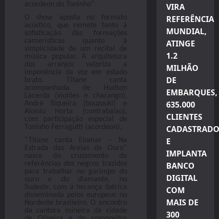
acordeon do Toninho”.
VIRA
O show aposta no formato
REFERÊNCIA
acústico, que remete tanto à
MUNDIAL,
sofisticação das formações
camerísticas quanto à
ATINGE
simplicidade de um recital de
1.2
música popular. A arquitetura
dos arranjos valoriza a
MILHÃO
imponência da voz em estado
DE
bruto. Titane canta
acompanhada de Hudson
EMBARQUES,
Lacerda (violões e charango),
635.000
André Siqueira (bouzouki) e
Aloísio Horta (contrabaixo),
CLIENTES
com participação especial de
Toninho Ferragutti (acordeon).
CADASTRADO
E
“Titane canta Elomar – Na
Estrada das Areias de Ouro”
IMPLANTA
nasce do cruzamento de
referências dos negros trazidos
BANCO
para trabalhar no garimpo do
DIGITAL
ouro e do diamante, no
Sudeste, com a herança ibérica
COM
disseminada pelos europeus no
MAIS DE
Nordeste brasileiro. O encontro
da cantora mineira da cidade
300
de Oliveira e do compositor