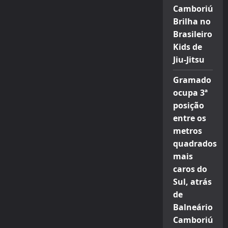
Camboriú
Brilha no
Brasileiro
Kids de
Jiu-Jitsu
Gramado
ocupa 3ª
posição
entre os
metros
quadrados
mais
caros do
Sul, atrás
de
Balneário
Camboriú