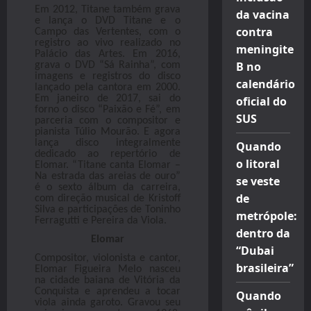
Em 2012, Titane também grava
da vacina
e lança o DVD Titane e o
contra
Campo das Vertentes, com o
registro ao vivo realizado no
meningite
Palácio das Artes. Em 2016,
B no
grava o DVD “Sá Rainha”, com
imagens e registros do disco
calendário
lançado pela cantora em 2000.
Em janeiro de 2017, sai do
oficial do
forno o disco “Paixão e Fé”, em
SUS
parceria com o compositor e
pianista Túlio Mourão. E agora
lança disco integralmente
Quando
dedicado ao repertório de
o litoral
Elomar. “Titane canta Elomar –
Na estrada das areias de ouro”
se veste
é o sexto álbum da carreira,
de
com direção musical de Kristoff
Silva e participações de Toninho
metrópole:
Ferragutti e Pereira da Viola.
dentro da
Elomar
“Dubai
Compositor, violonista e cantor,
brasileira”
Elomar Figueira Melo nasceu
na cidade baiana de Vitória da
Conquista e aprendeu a tocar
Quando
viola ainda garoto. Gravou seu