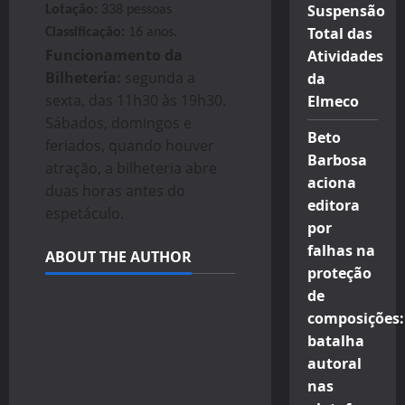
Suspensão
Lotação:
338 pessoas
Total das
Classificação:
16 anos.
Funcionamento da
Atividades
Bilheteria:
segunda a
da
sexta, das 11h30 às 19h30.
Elmeco
Sábados, domingos e
Beto
feriados, quando houver
Barbosa
atração, a bilheteria abre
aciona
duas horas antes do
editora
espetáculo.
por
falhas na
ABOUT THE AUTHOR
proteção
de
composições:
batalha
autoral
nas