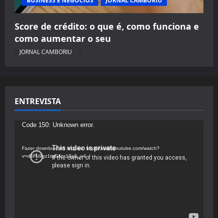
BUSINESS E NEGÓCIOS
JORNAL CAMBORIU
Score de crédito: o que é, como funciona e
como aumentar o seu
JORNAL CAMBORIU
ENTREVISTA
Tocador
Code 150: Unknown error.
de
vídeo
Fazer download do arquivo: https://www.youtube.com/watch?
v=d4Fu9gz1tqE&t=19s&_=4