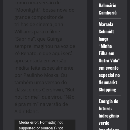
como uma versão de
Balneário
“Moonlight”, bossa nova do
Camboriú
grande compositor de
Marcela
trilhas de cinema John
Schmidt
Williams para o filme
lança
“Sabrina”, que Guinga
“Minha
sempre imaginou na voz de
Filha em
Zé Renato, e que aqui será
Outra Vida”
apresentada em versão
em evento
inédita feita especialmente
especial no
por Paulinho Moska. Ou
Neumarkt
também uma versão do
Shopping
clássico dos Gershwin, “But
not for me”, que virou “Não
Energia do
é pra mim” na versão de
futuro:
Aldir Blanc.
hidrogênio
verde
Tocador
Media error: Format(s) not
supported or source(s) not