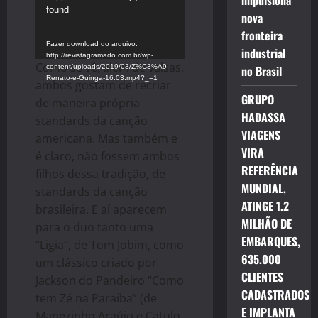
impulsiona
de
found
nova
vídeo
fronteira
Fazer download do arquivo:
industrial
http://revistagramado.com.br/wp-
Como se vê, além de valsas,
content/uploads/2019/03/Z%C3%A9-
no Brasil
Renato-e-Guinga-16.03.mp4?_=1
ambos gostam de recriar
GRUPO
de maneira própria
HADASSA
standards da canção
VIAGENS
americana. Mas também e
VIRA
é claro, não fossem ambos
REFERÊNCIA
filhos dessa tradição, de
MUNDIAL,
standards da canção
ATINGE 1.2
brasileira. E aí aparecem
MILHÃO DE
para o duo tanto uma
EMBARQUES,
“Ligia”, de Tom Jobim, como
635.000
um clássico criado por
CLIENTES
Jackson do Pandeiro “Como
CADASTRADOS
tem Zé na Paraíba” (de
E IMPLANTA
Manezinho Araújo e Catulo