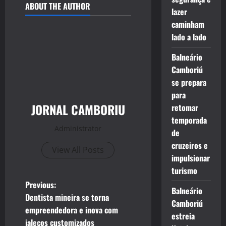
ABOUT THE AUTHOR
lazer
caminham
lado a lado
Balneário
Camboriú
se prepara
para
JORNAL CAMBORIU
retomar
temporada
Administrator
de
cruzeiros e
View All Posts
impulsionar
turismo
P
Previous:
Balneário
Dentista mineira se torna
Camboriú
o
empreendedora e inova com
estreia
jalecos customizados