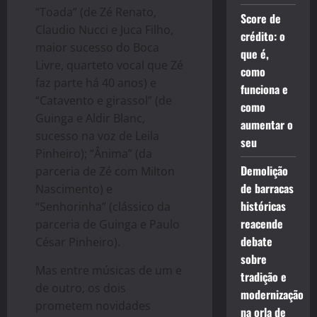
“Toada” (de Zé Renato,
Score de
Claudio Nucci e Juca Filho,
crédito: o
maior sucesso do Boca
que é,
Livre, quarteto vocal que Zé
como
faz parte há 40 anos) e
funciona e
“Catavento e girassol” (de
como
Guinga e Aldir Blanc,
aumentar o
sucesso na voz de Leila
seu
Pinheiro); “Ânima” (da
Demolição
parceria de Zé com Milton
de barracas
Nascimento) e
históricas
“Senhorinha” (clássico da
reacende
parceria de Guinga e Paulo
debate
César Pinheiro).
sobre
Mas entre músicas de um e
tradição e
de outro, os dois
modernização
prometem novidades
na orla de