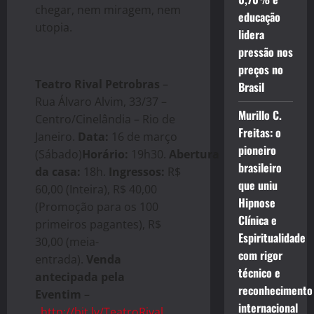
chegar, nem miragem, nem
educação
utopia.
lidera
pressão nos
preços no
Teatro Rival Petrobras
–
Brasil
Rua Álvaro Alvim, 33/37 –
Murillo C.
Centro/Cinelândia – Rio de
Freitas: o
Janeiro.
Data:
16 de março
pioneiro
(Sábado)
Horário:
19h30.
Abertura
brasileiro
da casa:
18h.
Ingressos:
R$
que uniu
60,00 (Inteira), R$ 40,00
Hipnose
(Promoção para os 100
Clínica e
primeiros pagantes), R$
Espiritualidade
30,00 (meia-
com rigor
entrada).
Venda
técnico e
antecipada pela
reconhecimento
Eventim
–
internacional
http://bit.ly/TeatroRival_