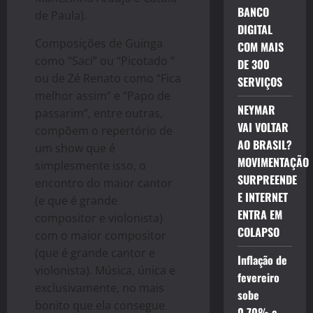
BANCO
de Paula).
DIGITAL
Composições de Guinga
COM MAIS
como “Saci” ou “Picotado ”
DE 300
ou de Zé Renato como “Fica
SERVIÇOS
melhor assim” e “Papo de
NEYMAR
passarim”, entre outras,
VAI VOLTAR
compõem o repertório de
AO BRASIL?
um show que é
MOVIMENTAÇÃO
simplesmente isso, o
SURPREENDE
encontro do maior cantor
E INTERNET
(e que é grande
ENTRA EM
compositor e violonista)
COLAPSO
com o maior compositor
(que é grande cantor e
Inflação de
violonista). Música, única e
fevereiro
exclusivamente, no mais
sobe
bonito que ela consegue
0,70% e