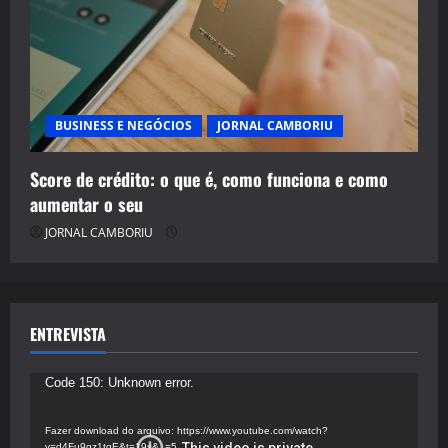
BUSINESS E NEGÓCIOS
JORNAL CAMBORIU
Score de crédito: o que é, como funciona e como
aumentar o seu
JORNAL CAMBORIU
ENTREVISTA
Tocador
Code 150: Unknown error.
de
vídeo
Fazer download do arquivo: https://www.youtube.com/watch?
v=d4Fu9gz1tqE&t=19s&_=5