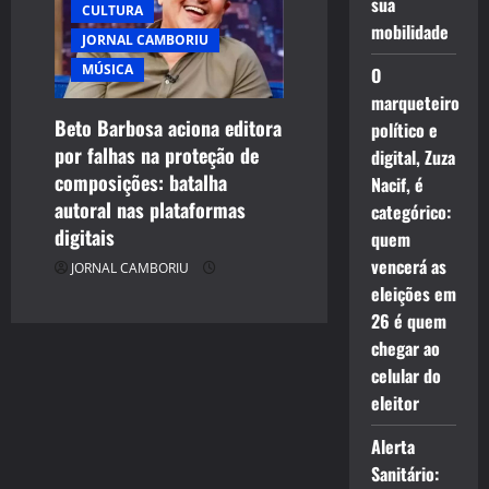
sua
CULTURA
mobilidade
JORNAL CAMBORIU
MÚSICA
O
marqueteiro
Beto Barbosa aciona editora
político e
por falhas na proteção de
digital, Zuza
composições: batalha
Nacif, é
autoral nas plataformas
categórico:
digitais
quem
vencerá as
JORNAL CAMBORIU
eleições em
26 é quem
chegar ao
celular do
eleitor
Alerta
Sanitário: