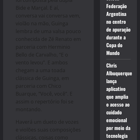
foi composta pela dupla
Federação
Bide e Marçal. E aí,
Argentina
conversa vai conversa vem,
no centro
violão na mão, Guinga
de apuração
lembra de uma valsa pouco
durante a
conhecida de Zé Renato em
Copa do
parceria com Herminio
Mundo
Bello de Carvalho, “E o
vento levou”. E ambos
Chris
chegam a uma toada
Albuquerque
clássica de Guinga, em
lança
parceria com Chico
aplicativo
Buarque, “Você, você”. E
que amplia
assim o repertório foi se
o acesso ao
montando.
cuidado
emocional
Haverá um dueto de vozes
por meio da
e violões suas composições
tecnologia
clássicas, coisas como