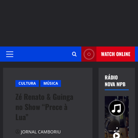
WATCH ONLINE
Primary
Menu
RÁDIO
NOVA MPB
CULTURA
MÚSICA
Zé Renato & Guinga
no Show “Prece à
Lua”
JORNAL CAMBORIU