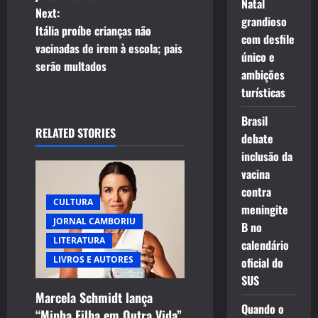
s
Natal
Next:
grandioso
t
Itália proíbe crianças não
com desfile
vacinadas de irem à escola; pais
único e
n
serão multados
ambições
a
turísticas
v
Brasil
RELATED STORIES
debate
i
inclusão da
vacina
g
contra
CULTURA
a
meningite
JORNAL CAMBORIU
B no
t
LITERATURA
calendário
LIVROS E AUTORES
oficial do
i
SUS
Marcela Schmidt lança
o
Quando o
“Minha Filha em Outra Vida”