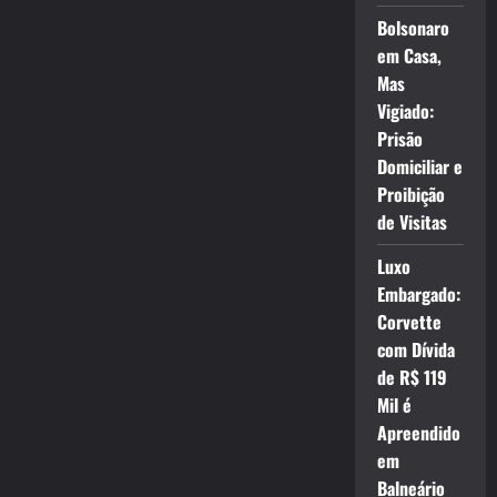
Bolsonaro
em Casa,
Mas
Vigiado:
Prisão
Domiciliar e
Proibição
de Visitas
Luxo
Embargado:
Corvette
com Dívida
de R$ 119
Mil é
Apreendido
em
Balneário