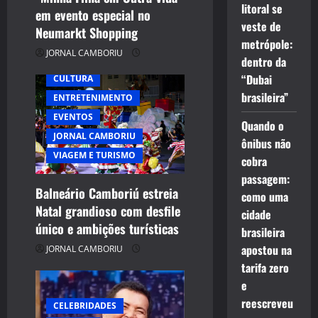
litoral se
n
em evento especial no
veste de
Neumarkt Shopping
metrópole:
JORNAL CAMBORIU
dentro da
“Dubai
CULTURA
brasileira”
ENTRETENIMENTO
EVENTOS
Quando o
JORNAL CAMBORIU
ônibus não
VIAGEM E TURISMO
cobra
passagem:
Balneário Camboriú estreia
como uma
Natal grandioso com desfile
cidade
único e ambições turísticas
brasileira
apostou na
JORNAL CAMBORIU
tarifa zero
e
reescreveu
CELEBRIDADES