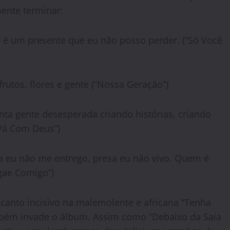
mente terminar:
é um presente que eu não posso perder. (“Só Você
rutos, flores e gente (“Nossa Geração”)
ta gente desesperada criando histórias, criando
“Vá Com Deus”)
sa eu não me entrego, presa eu não vivo. Quem é
gae Comigo”)
canto incisivo na malemolente e africana “Tenha
mbém invade o álbum. Assim como “Debaixo da Saia