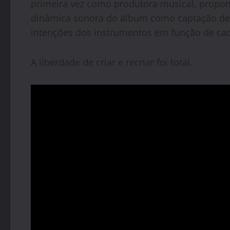
primeira vez como produtora musical, propon
dinâmica sonora do álbum como captação de
intenções dos instrumentos em função de ca
A liberdade de criar e recriar foi total.