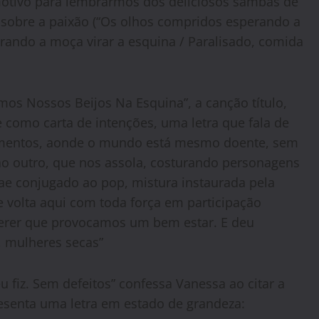
motivo para lembrarmos dos deliciosos sambas de
 sobre a paixão (“Os olhos compridos esperando a
rando a moça virar a esquina / Paralisado, comida
os Nossos Beijos Na Esquina”, a canção título,
 como carta de intenções, uma letra que fala de
ntimentos, aonde o mundo está mesmo doente, sem
ao outro, que nos assola, costurando personagens
gae conjugado ao pop, mistura instaurada pela
e volta aqui com toda força em participação
querer que provocamos um bem estar. E deu
, mulheres secas”
 fiz. Sem defeitos” confessa Vanessa ao citar a
esenta uma letra em estado de grandeza: