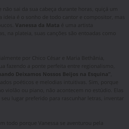
 não sai da sua cabeça durante horas, quiçá um
ssa ideia é o sonho de todo cantor e compositor, mas
oucos.
Vanessa da Mata
é uma artista
as, na plateia, suas canções são entoadas como
ialmente por Chico César e Maria Bethânia,
a fazendo a ponte perfeita entre regionalismo,
ando Deixamos Nossos Beijos na Esquina”
,
dos poéticos e melodias intuitivas. Sim, porque
 violão ou piano, não acontecem no estúdio. Elas
u lugar preferido para rascunhar letras, inventar
um todo porque Vanessa se aventurou pela