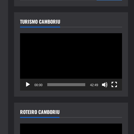
TURISMO CAMBORIU
Tocador
de
vídeo
00:00
42:49
ROTEIRO CAMBORIU
Tocador