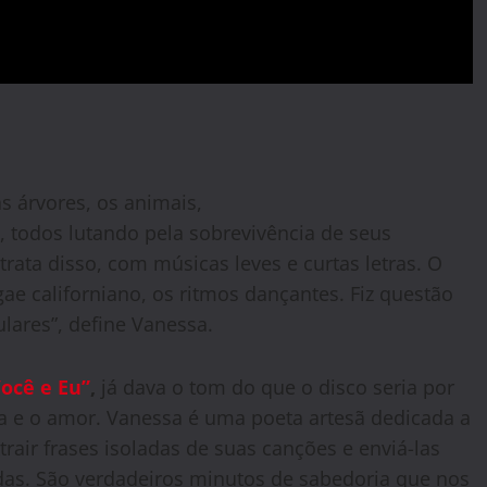
s árvores, os animais,
, todos lutando pela sobrevivência de seus
trata disso, com músicas leves e curtas letras. O
gae californiano, os ritmos dançantes. Fiz questão
ulares”, define Vanessa.
Você e Eu”
,
já dava o tom do que o disco seria por
da e o amor. Vanessa é uma poeta artesã dedicada a
rair frases isoladas de suas canções e enviá-las
s. São verdadeiros minutos de sabedoria que nos