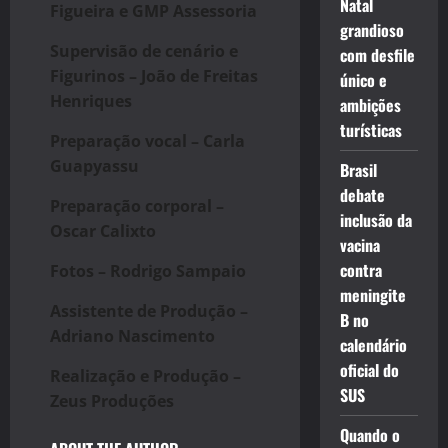
Natal
Figueira e GMP Assessoria
grandioso
Supervisão de cenário e
com desfile
Figurinos – João de Freitas
único e
Henriques
ambições
turísticas
Preparação vocal – Carla
Guapyassu
Brasil
debate
Preparação corporal –
inclusão da
Oscar Calixto
vacina
contra
Fotos – Rodrigo Sampaio
meningite
Assistente de Produção –
B no
Adriano Nascimento
calendário
oficial do
Realização e Produção –
SUS
Zeus Produções
Quando o