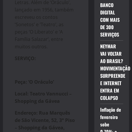
Letras. Além de ‘Oráculo’,
BANCO
lançado em 1956, também
DIGITAL
escreveu os contos
COM MAIS
‘Sonetos’ e ‘Teatro’, as
DE 300
peças ‘O Liberato’ e ‘A
SERVIÇOS
Família Salazar’, entre
NEYMAR
muitos outros.
VAI VOLTAR
SERVIÇO:
AO BRASIL?
MOVIMENTAÇÃO
SURPREENDE
Peça: ‘O Oráculo’
E INTERNET
ENTRA EM
Local: Teatro Vannucci –
COLAPSO
Shopping da Gávea
Inflação de
Endereço: Rua Marquês
fevereiro
de São Vicente, 52, 3° Piso
sobe
– Shopping da Gávea,
0,70% e