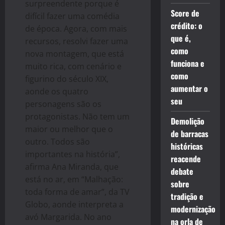
surpreendente porque é
Score de
difícil fazer uma comédia
crédito: o
de época. Agora, com mais
que é,
recursos, resolvi fazer uma
como
nova montagem, que está
funciona e
muito rica, com cenário e
como
figurino do século XIX,
aumentar o
aonde os quatro
seu
personagens são os
protagonistas. Não tem um
Demolição
maior ou melhor que o
de barracas
outro. Todos são
históricas
importantes na história”,
reacende
afirma Ana Miranda, que
debate
está no ar, em “Malhação:
sobre
toda forma de amar”, da TV
tradição e
Globo, aonde interpreta a
modernização
avó Margarida. No ano
na orla de