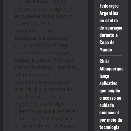
“Decidi defender como
Federação
diretora e queria algo que
Argentina
eu pudesse trabalhar com
no centro
quatro atores e
de apuração
companheiros de
durante a
faculdade. Me apaixonei
Copa do
por essa obra do Arthur
Mundo
Azevedo. Como é uma peça
pequena, para aumentar o
Chris
tempo de duração, precisei
Albuquerque
adaptar nas marcações,
lança
mas sem mexer no texto
aplicativo
original, já que se trata de
que amplia
uma história antiga. O
o acesso ao
objetivo era fazer algo
cuidado
diferente do que a gente vê
emocional
e que segurasse o público.
por meio da
O retorno foi maravilhoso e
tecnologia