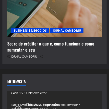
BUSINESS E NEGÓCIOS
JORNAL CAMBORIU
Score de crédito: o que é, como funciona e como
aumentar o seu
JORNAL CAMBORIU
ENTREVISTA
Tocador
Code 150: Unknown error.
de
vídeo
Fazer download do arquivo: https://www.youtube.com/watch?
v=d4Fu9gz1tqE&t=19s&_=4