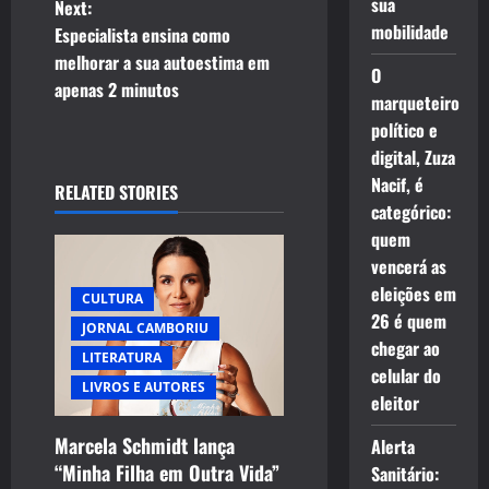
sua
Next:
mobilidade
t
Especialista ensina como
melhorar a sua autoestima em
O
n
apenas 2 minutos
marqueteiro
a
político e
digital, Zuza
v
Nacif, é
RELATED STORIES
categórico:
i
quem
g
vencerá as
eleições em
CULTURA
a
26 é quem
JORNAL CAMBORIU
chegar ao
t
LITERATURA
celular do
LIVROS E AUTORES
i
eleitor
Marcela Schmidt lança
o
Alerta
“Minha Filha em Outra Vida”
Sanitário: