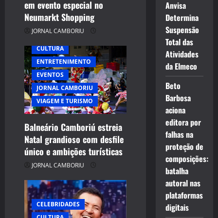
n
em evento especial no
Anvisa
Neumarkt Shopping
Determina
Suspensão
JORNAL CAMBORIU
Total das
CULTURA
Atividades
ENTRETENIMENTO
da Elmeco
EVENTOS
Beto
JORNAL CAMBORIU
Barbosa
VIAGEM E TURISMO
aciona
editora por
Balneário Camboriú estreia
falhas na
Natal grandioso com desfile
proteção de
único e ambições turísticas
composições:
JORNAL CAMBORIU
batalha
autoral nas
plataformas
CELEBRIDADES
digitais
CULTURA