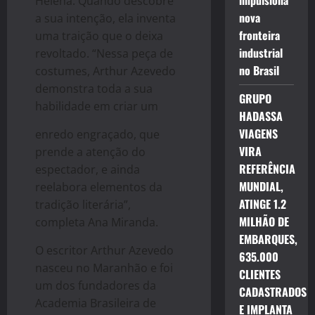
impulsiona
Helena. Quando descobre
nova
a sua intenção, ela inventa
fronteira
uma traição que o deixa
industrial
revoltado. “Nessa peça de
no Brasil
costumes, Arthur Azevedo
demonstra toda a sua
GRUPO
habilidade em criar um
HADASSA
VIAGENS
enredo engraçado, que
VIRA
prende a atenção do
REFERÊNCIA
espectador, e ainda
MUNDIAL,
reelabora elementos da
ATINGE 1.2
tradição literária”,
MILHÃO DE
completa Ana Miranda.
EMBARQUES,
O escritor Arthur Azevedo
635.000
nasceu no Maranhão e foi
CLIENTES
um dos fundadores da
CADASTRADOS
Academia Brasileira de
E IMPLANTA