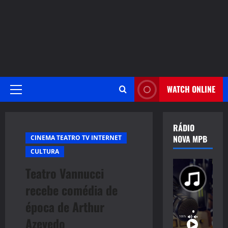
WATCH ONLINE
Primary
Menu
RÁDIO
NOVA MPB
CINEMA TEATRO TV INTERNET
CULTURA
Teatro Vannucci
recebe comédia de
época de Arthur
Azevedo