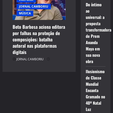
Do íntimo
JORNAL CAMBORIU
ao
MÚSICA
universal: a
proposta
Beto Barbosa aciona editora
transformadora
por falhas na proteção de
de Prem
composições: batalha
Ananda
autoral nas plataformas
Maya em
digitais
sua nova
JORNAL CAMBORIU
obra
Ilusionismo
de Classe
Mundial
Encanta
Gramado no
40º Natal
Luz