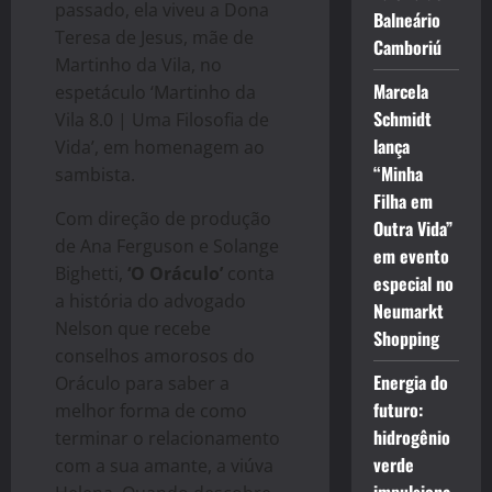
passado, ela viveu a Dona
Balneário
Teresa de Jesus, mãe de
Camboriú
Martinho da Vila, no
Marcela
espetáculo ‘Martinho da
Schmidt
Vila 8.0 | Uma Filosofia de
lança
Vida’, em homenagem ao
“Minha
sambista.
Filha em
Com direção de produção
Outra Vida”
de Ana Ferguson e Solange
em evento
Bighetti,
‘O Oráculo’
conta
especial no
a história do advogado
Neumarkt
Nelson que recebe
Shopping
conselhos amorosos do
Energia do
Oráculo para saber a
futuro:
melhor forma de como
hidrogênio
terminar o relacionamento
verde
com a sua amante, a viúva