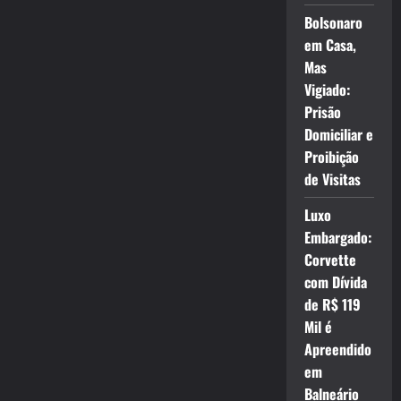
Bolsonaro
em Casa,
Mas
Vigiado:
Prisão
Domiciliar e
Proibição
de Visitas
Luxo
Embargado:
Corvette
com Dívida
de R$ 119
Mil é
Apreendido
em
Balneário