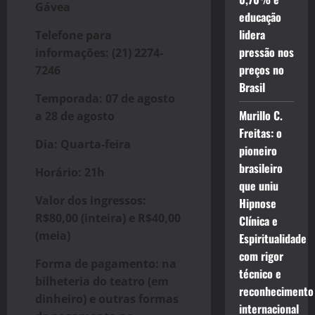
Gávea
educação
lidera
Telefone para
pressão nos
informações: (21) 2274-
preços no
7246
Brasil
Temporada: 07 de agosto
Murillo C.
a 28 de agosto
Freitas: o
Dia: Quarta-feira
pioneiro
brasileiro
Horário: 21h
que uniu
Valor dos ingressos:
Hipnose
R$80,00 (inteira) e R$40,00
Clínica e
(meia)
Espiritualidade
com rigor
Forma de pagamento: na
técnico e
bilheteria do teatro (em
reconhecimento
dinheiro) e outras formas
internacional