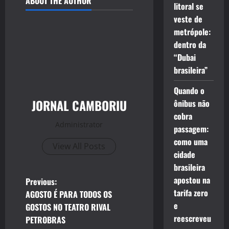
ABOUT THE AUTHOR
litoral se
veste de
metrópole:
dentro da
“Dubai
brasileira”
Quando o
JORNAL CAMBORIU
ônibus não
cobra
Administrator
passagem:
como uma
View All Posts
cidade
brasileira
P
apostou na
Previous:
tarifa zero
AGOSTO É PARA TODOS OS
o
e
GOSTOS NO TEATRO RIVAL
reescreveu
PETROBRAS
s