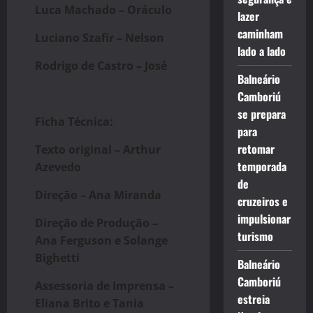
Luca Machado – Oráculo
lazer
caminham
Luciano Szafir – Nelson
lado a lado
Rodrigo de Castro – José
Balneário
Camboriú
se prepara
Ficha Técnica:
para
retomar
Texto original – Arthur
temporada
Azevedo
de
Direção – Ana Miranda
cruzeiros e
impulsionar
Direção de Produção –
turismo
Ana Ferguson e Solange
Bighetti
Balneário
Camboriú
Assessoria de Imprensa –
estreia
Eliana Brito e Tania