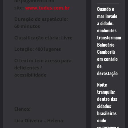
de pagamento no
site:
www.tudus.com.br
Quando o
mar invade
Duração do espetáculo:
a cidade:
60 minutos
enchentes
transformam
Classificação etária: Livre
Balneário
Lotação: 400 lugares
Camboriú
em cenário
O teatro tem acesso para
de
deficientes /
devastação
acessibilidade
Noite
tranquila:
dentro das
cidades
Elenco:
brasileiras
onde
Lica Oliveira – Helena
segurança e