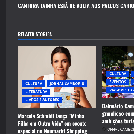
s
CANTORA EVINHA ESTÁ DE VOLTA AOS PALCOS CARI
t
n
RELATED STORIES
a
v
i
CULTURA
g
EVENTOS
CULTURA
JORNAL CAMBORIU
VIAGEM E TU
a
LITERATURA
LIVROS E AUTORES
t
Balneário Camb
grandioso com 
Marcela Schmidt lança “Minha
i
ambições turís
Filha em Outra Vida” em evento
o
especial no Neumarkt Shopping
JORNAL CAMBO