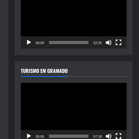
de
vídeo
00:00
52:25
TURISMO EM GRAMADO
Tocador
de
vídeo
00:00
57:18