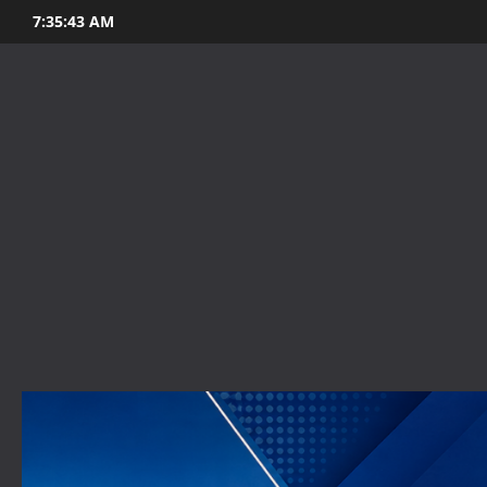
Skip
7:35:44 AM
to
content