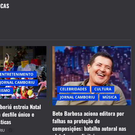
OCAS
ENTRETENIMENTO
JORNAL CAMBORIU
CELEBRIDADES
CULTURA
RISMO
JORNAL CAMBORIU
MÚSICA
oriú estreia Natal
Beto Barbosa aciona editora por
desfile único e
falhas na proteção de
ticas
composições: batalha autoral nas
RIU