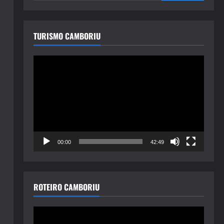
TURISMO CAMBORIU
Tocador
de
vídeo
00:00
42:49
ROTEIRO CAMBORIU
Tocador