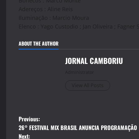
Bonecos : Marco Monte
Adereços : Aline Reis
Iluminação : Marcio Moura
Elenco : Yago Custodio ; Jan Oliveira ; Fagne
ABOUT THE AUTHOR
JORNAL CAMBORIU
Administrator
View All Posts
P
Previous:
26° FESTIVAL MIX BRASIL ANUNCIA PROGRAMAÇÃO
o
Next: