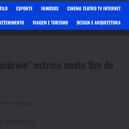
TILO
ESPORTE
FAMOSOS
CINEMA TEATRO TV INTERNET
RETENIMENTO
VIAGEM E TURISMO
DESIGN E ARQUITETURA
nicórnio” estreia neste fim de
ção de bonecos