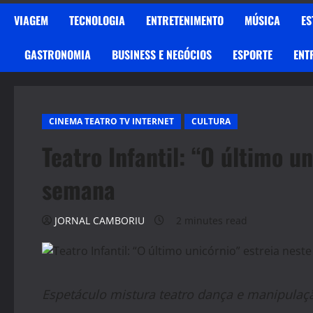
VIAGEM
TECNOLOGIA
ENTRETENIMENTO
MÚSICA
ES
GASTRONOMIA
BUSINESS E NEGÓCIOS
ESPORTE
ENT
CINEMA TEATRO TV INTERNET
CULTURA
Teatro Infantil: “O último u
semana
JORNAL CAMBORIU
2 minutes read
Espetáculo mistura teatro dança e manipula