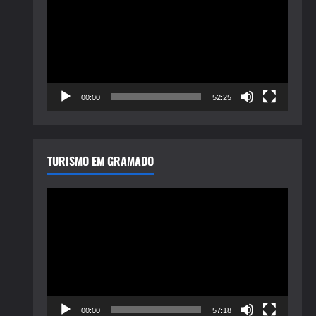
de
vídeo
00:00
52:25
TURISMO EM GRAMADO
Tocador
de
vídeo
00:00
57:18