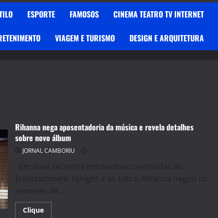
TILO
ESPORTE
FAMOSOS
CINEMA TEATRO TV INTERNET
RETENIMENTO
VIAGEM E TURISMO
DESIGN E ARQUITETURA
Rihanna nega aposentadoria da música e revela detalhes
sobre novo álbum
JORNAL CAMBORIU
Em duas recentes entrevistas concedidas ao
Entertainment Tonight e ao Extra, Rihanna negou os
rumores de...
Read
Clique
more