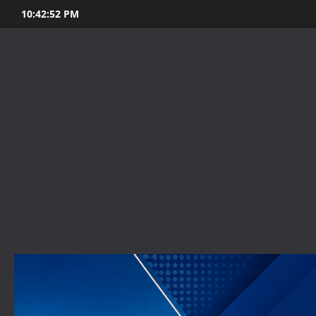
Skip
10:42:54 PM
to
content