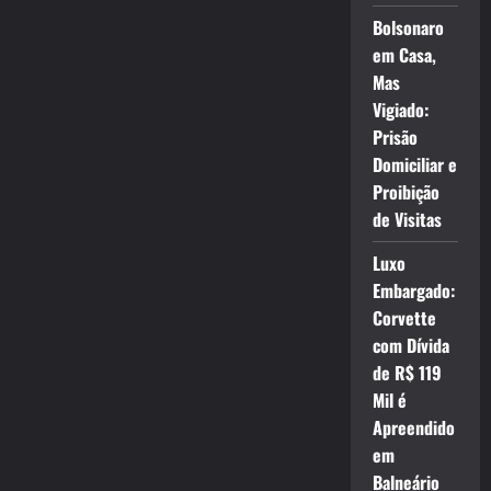
Bolsonaro
em Casa,
Mas
Vigiado:
Prisão
Domiciliar e
Proibição
de Visitas
Luxo
Embargado:
Corvette
com Dívida
de R$ 119
Mil é
Apreendido
em
Balneário