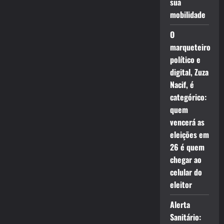
sua
mobilidade
O
marqueteiro
político e
digital, Zuza
Nacif, é
categórico:
quem
vencerá as
eleições em
26 é quem
chegar ao
celular do
eleitor
Alerta
Sanitário: