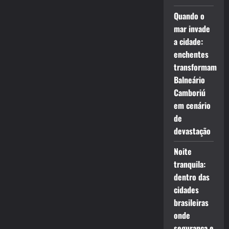
Quando o
mar invade
a cidade:
enchentes
transformam
Balneário
Camboriú
em cenário
de
devastação
Noite
tranquila:
dentro das
cidades
brasileiras
onde
segurança e