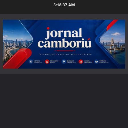
Skip
5:18:39 AM
to
content