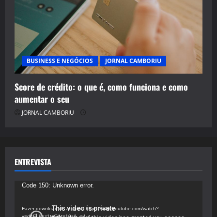
BUSINESS E NEGÓCIOS
JORNAL CAMBORIU
Score de crédito: o que é, como funciona e como
aumentar o seu
JORNAL CAMBORIU
ENTREVISTA
Tocador
Code 150: Unknown error.
de
vídeo
Fazer download do arquivo: https://www.youtube.com/watch?
v=d4Fu9gz1tqE&t=19s&_=4