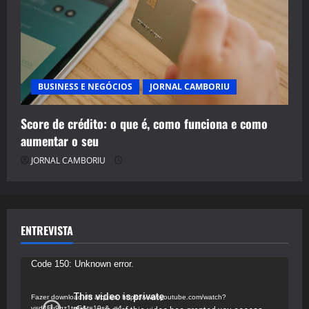
BUSINESS E NEGÓCIOS
JORNAL CAMBORIU
Score de crédito: o que é, como funciona e como
aumentar o seu
JORNAL CAMBORIU
ENTREVISTA
Tocador
Code 150: Unknown error.
de
vídeo
Fazer download do arquivo: https://www.youtube.com/watch?
v=d4Fu9gz1tqE&t=19s&_=4