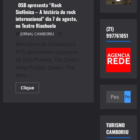
OSB apresenta “Rock
Sinfônica – A história do rock
internacional” dia 7 de agosto,
no Teatro Riachuelo
(21)
JORNAL CAMBORIU
997761051
Ministério da Cidadania e
NTS apresentam Sucessos
de Elvis Presley, The Doors,
Deep Purple, Queen, The
Who,...
Read
Clique
more
Pesquisar
about
OSB
por:
apresenta
“Rock
Sinfônica
–
A
TURISMO
história
CAMBORIU
do
rock
internacional”