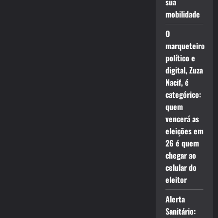
sua
mobilidade
O
marqueteiro
político e
digital, Zuza
Nacif, é
categórico:
quem
vencerá as
eleições em
26 é quem
chegar ao
celular do
eleitor
Alerta
Sanitário: