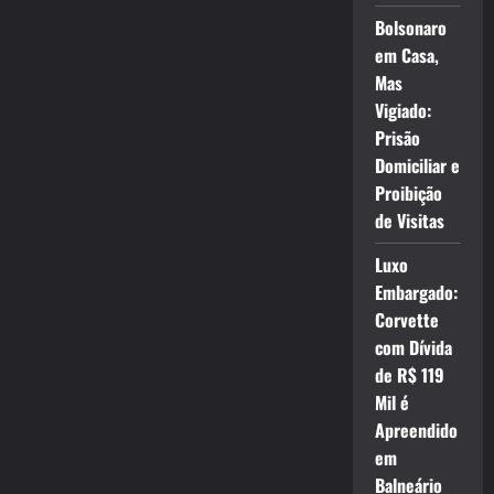
Bolsonaro
em Casa,
Mas
Vigiado:
Prisão
Domiciliar e
Proibição
de Visitas
Luxo
Embargado:
Corvette
com Dívida
de R$ 119
Mil é
Apreendido
em
Balneário