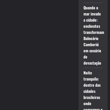
Quando o
mar invade
a cidade:
enchentes
transformam
Balneário
Camboriú
em cenário
de
devastação
Noite
tranquila:
dentro das
cidades
brasileiras
onde
segurança e