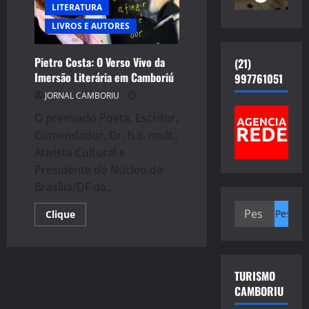
LITERATURA
LIVROS E AUTORES
Pietro Costa: O Verso Vivo da
(21)
Imersão Literária em Camboriú
997761051
JORNAL CAMBORIU
O premiado Poeta, Escritor,
Comendador, Dr. h.c. mult.,
Ativista Cultural e
Presidente do Núcleo de
Brasília/DF da...
Pesquisar
Read
Clique
more
por:
about
Pietro
Costa:
O
Verso
TURISMO
Vivo
CAMBORIU
da
Imersão