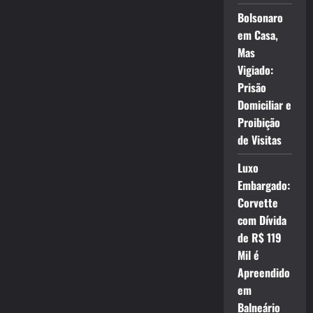
Bolsonaro
em Casa,
Mas
Vigiado:
Prisão
Domiciliar e
Proibição
de Visitas
Luxo
Embargado:
Corvette
com Dívida
de R$ 119
Mil é
Apreendido
em
Balneário