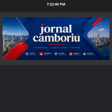
Skip
7:22:42 PM
to
content