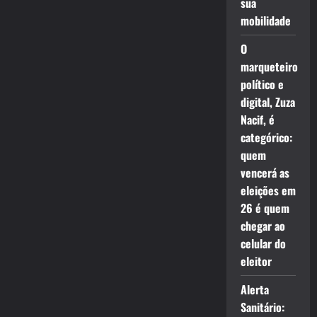
sua
mobilidade
O
marqueteiro
político e
digital, Zuza
Nacif, é
categórico:
quem
vencerá as
eleições em
26 é quem
chegar ao
celular do
eleitor
Alerta
Sanitário: