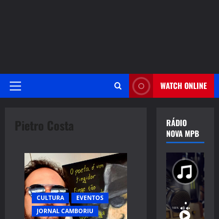
WATCH ONLINE
Primary
Menu
Pietro Costa
RÁDIO
NOVA MPB
CULTURA
EVENTOS
JORNAL CAMBORIU