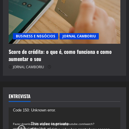
BUSINESS E NEGÓCIOS
JORNAL CAMBORIU
Score de crédito: o que é, como funciona e como
aumentar o seu
JORNAL CAMBORIU
ENTREVISTA
Tocador
Code 150: Unknown error.
de
vídeo
Fazer download do arquivo: https://www.youtube.com/watch?
v=d4Fu9gz1tqE&t=19s&_=4