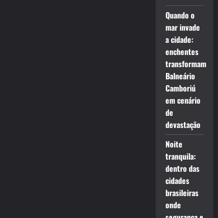
Quando o
mar invade
a cidade:
enchentes
transformam
Balneário
Camboriú
em cenário
de
devastação
Noite
tranquila:
dentro das
cidades
brasileiras
onde
segurança e