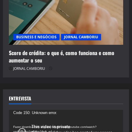
BUSINESS E NEGÓCIOS
JORNAL CAMBORIU
Score de crédito: o que é, como funciona e como
aumentar o seu
JORNAL CAMBORIU
ENTREVISTA
Tocador
Code 150: Unknown error.
de
vídeo
Fazer download do arquivo: https://www.youtube.com/watch?
v=d4Fu9gz1tqE&t=19s&_=4