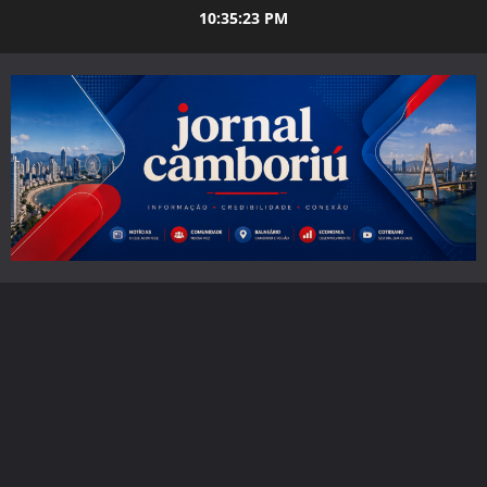
Skip
10:35:24 PM
to
content