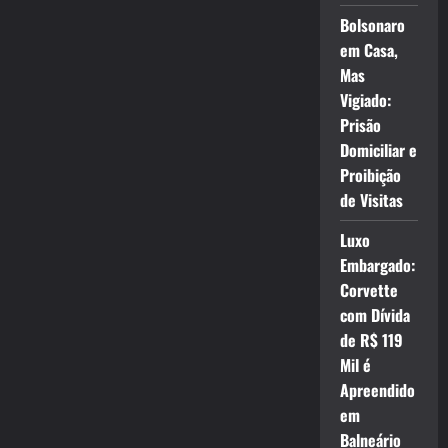
Bolsonaro
em Casa,
Mas
Vigiado:
Prisão
Domiciliar e
Proibição
de Visitas
Luxo
Embargado:
Corvette
com Dívida
de R$ 119
Mil é
Apreendido
em
Balneário