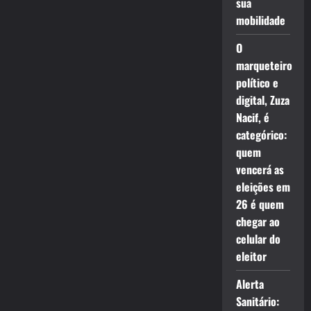
sua
mobilidade
O
marqueteiro
político e
digital, Zuza
Nacif, é
categórico:
quem
vencerá as
eleições em
26 é quem
chegar ao
celular do
eleitor
Alerta
Sanitário: