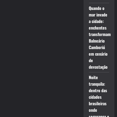
Quando o
mar invade
a cidade:
enchentes
transformam
Balneário
Camboriú
em cenário
de
devastação
Noite
tranquila:
dentro das
cidades
brasileiras
onde
segurança e