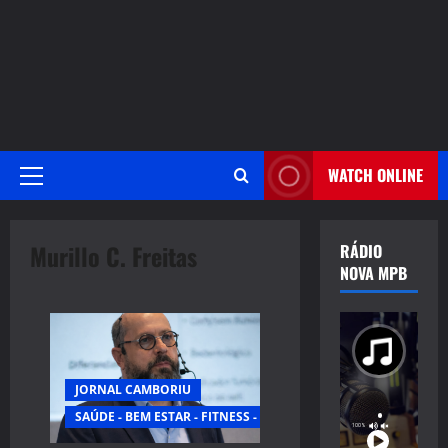
WATCH ONLINE
Primary
Menu
Murillo C. Freitas
RÁDIO
NOVA MPB
JORNAL CAMBORIU
SAÚDE - BEM ESTAR - FITNESS - ESPORTE