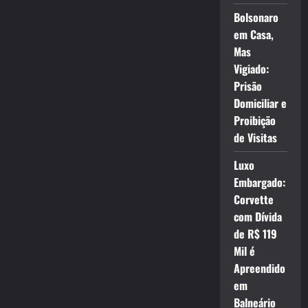
Bolsonaro
em Casa,
Mas
Vigiado:
Prisão
Domiciliar e
Proibição
de Visitas
Luxo
Embargado:
Corvette
com Dívida
de R$ 119
Mil é
Apreendido
em
Balneário