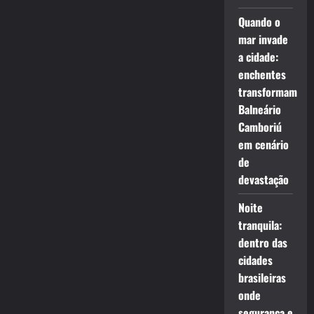
Quando o
mar invade
a cidade:
enchentes
transformam
Balneário
Camboriú
em cenário
de
devastação
Noite
tranquila:
dentro das
cidades
brasileiras
onde
segurança e