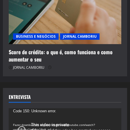
BUSINESS E NEGÓCIOS
JORNAL CAMBORIU
Score de crédito: o que é, como funciona e como
aumentar o seu
JORNAL CAMBORIU
ENTREVISTA
Tocador
Code 150: Unknown error.
de
vídeo
Fazer download do arquivo: https://www.youtube.com/watch?
v=d4Fu9gz1tqE&t=19s&_=4