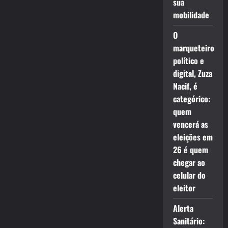
sua
mobilidade
O
marqueteiro
político e
digital, Zuza
Nacif, é
categórico:
quem
vencerá as
eleições em
26 é quem
chegar ao
celular do
eleitor
Alerta
Sanitário: