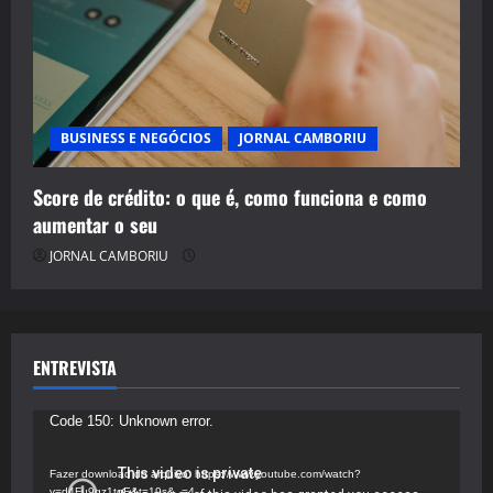
BUSINESS E NEGÓCIOS
JORNAL CAMBORIU
Score de crédito: o que é, como funciona e como
aumentar o seu
JORNAL CAMBORIU
ENTREVISTA
Tocador
Code 150: Unknown error.
de
vídeo
Fazer download do arquivo: https://www.youtube.com/watch?
v=d4Fu9gz1tqE&t=19s&_=4