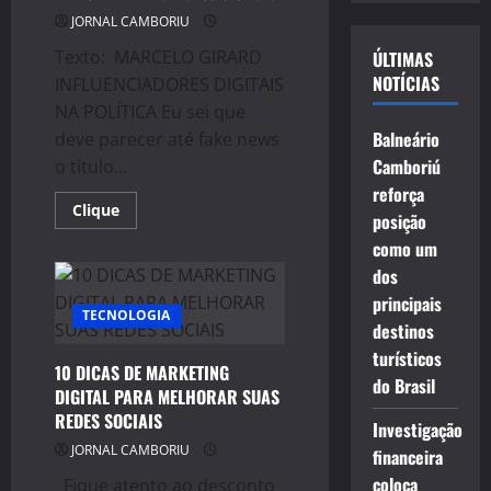
vídeo
JORNAL CAMBORIU
Texto: MARCELO GIRARD
ÚLTIMAS
NOTÍCIAS
INFLUENCIADORES DIGITAIS
NA POLÍTICA Eu sei que
Balneário
deve parecer até fake news
Camboriú
o título...
reforça
Read
Clique
posição
more
about
como um
“YOUTUBERS
SERÃO
dos
OS
PRÓXIMOS
principais
TECNOLOGIA
POLÍTICOS
destinos
DO
BRASIL.”
turísticos
Afirma
10 DICAS DE MARKETING
Marcelo
do Brasil
Girard
DIGITAL PARA MELHORAR SUAS
REDES SOCIAIS
Investigação
JORNAL CAMBORIU
financeira
coloca
Fique atento ao desconto