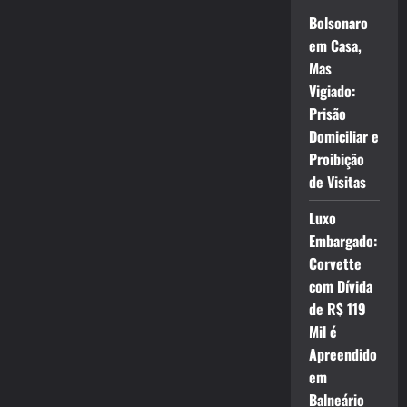
Bolsonaro
em Casa,
Mas
Vigiado:
Prisão
Domiciliar e
Proibição
de Visitas
Luxo
Embargado:
Corvette
com Dívida
de R$ 119
Mil é
Apreendido
em
Balneário