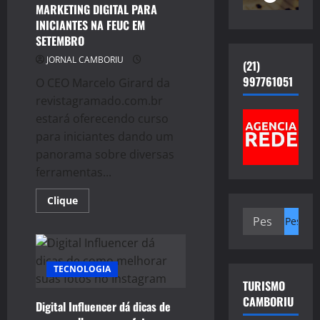
MARKETING DIGITAL PARA
INICIANTES NA FEUC EM
SETEMBRO
JORNAL CAMBORIU
(21)
997761051
O CEO Marcelo Girard da
revistagramado.com.br
estará oferecendo curso
para iniciantes dando um
panorama sobre diversas
ferramentas...
Read
Clique
more
Pesquisar
about
CURSO
por:
REDES
SOCIAIS
E
TECNOLOGIA
MARKETING
DIGITAL
TURISMO
PARA
CAMBORIU
INICIANTES
Digital Influencer dá dicas de
NA
FEUC