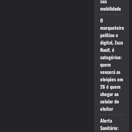
sua
mobilidade
O
marqueteiro
político e
digital, Zuza
Nacif, é
categórico:
quem
vencerá as
eleições em
26 é quem
chegar ao
celular do
eleitor
Alerta
Sanitário: