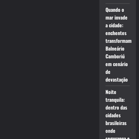
Quando o
mar invade
a cidade:
enchentes
transformam
Balneário
Camboriú
em cenário
de
devastação
Noite
tranquila:
dentro das
cidades
brasileiras
onde
segurança e