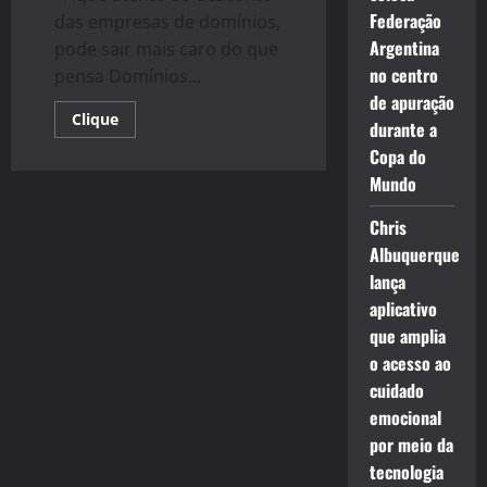
Federação
das empresas de domínios,
Argentina
pode sair mais caro do que
no centro
pensa Domínios...
de apuração
Read
Clique
durante a
more
about
Copa do
10
DICAS
Mundo
DE
MARKETING
DIGITAL
Chris
PARA
Albuquerque
MELHORAR
SUAS
lança
REDES
SOCIAIS
aplicativo
que amplia
o acesso ao
cuidado
emocional
por meio da
tecnologia