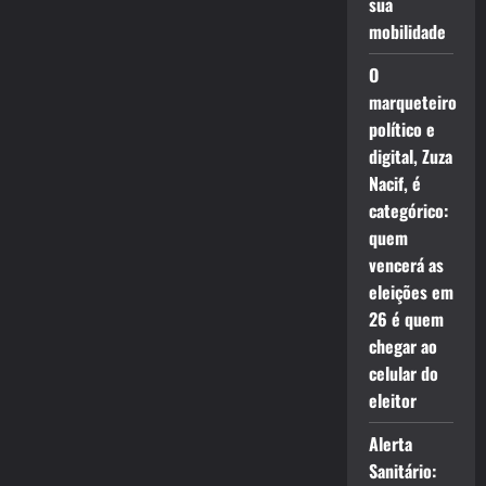
sua
mobilidade
O
marqueteiro
político e
digital, Zuza
Nacif, é
categórico:
quem
vencerá as
eleições em
26 é quem
chegar ao
celular do
eleitor
Alerta
Sanitário: