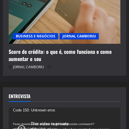
BUSINESS E NEGÓCIOS
JORNAL CAMBORIU
Score de crédito: o que é, como funciona e como
aumentar o seu
JORNAL CAMBORIU
ENTREVISTA
Tocador
Code 150: Unknown error.
de
vídeo
Fazer download do arquivo: https://www.youtube.com/watch?
v=d4Fu9gz1tqE&t=19s&_=4