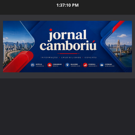
Skip
1:37:11 PM
to
content