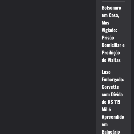
Bolsonaro
em Casa,
Mas
Vigiado:
Prisão
Domiciliar e
Proibição
de Visitas
Luxo
Embargado:
Corvette
com Dívida
de R$ 119
Mil é
Apreendido
em
Balneário