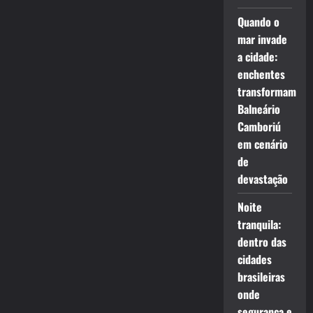
Quando o
mar invade
a cidade:
enchentes
transformam
Balneário
Camboriú
em cenário
de
devastação
Noite
tranquila:
dentro das
cidades
brasileiras
onde
segurança e