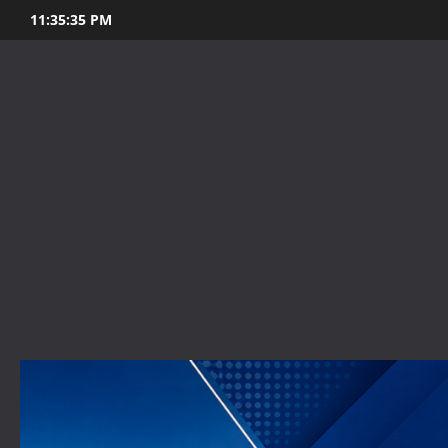
Skip
11:35:36 PM
to
content