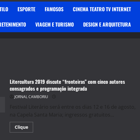
TILO
ESPORTE
FAMOSOS
CINEMA TEATRO TV INTERNET
RETENIMENTO
VIAGEM E TURISMO
DESIGN E ARQUITETURA
Litercultura 2019 discute “fronteiras” com cinco autores
consagrados e programação integrada
JORNAL CAMBORIU
Festival Literário será entre os dias 12 e 16 de agosto,
na Capela Santa Maria; ingressos gratuitos...
Read
Clique
more
about
Litercultura