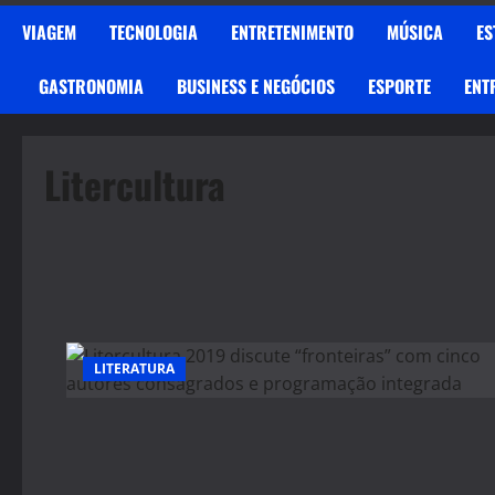
VIAGEM
TECNOLOGIA
ENTRETENIMENTO
MÚSICA
ES
GASTRONOMIA
BUSINESS E NEGÓCIOS
ESPORTE
ENT
Litercultura
LITERATURA