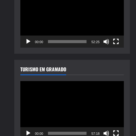
de
vídeo
00:00
52:25
TURISMO EM GRAMADO
Tocador
de
vídeo
00:00
57:18