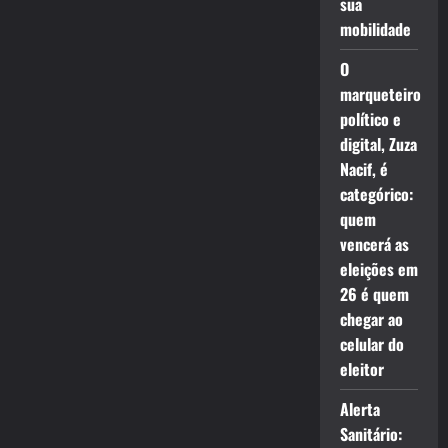
sua
mobilidade
O
marqueteiro
político e
digital, Zuza
Nacif, é
categórico:
quem
vencerá as
eleições em
26 é quem
chegar ao
celular do
eleitor
Alerta
Sanitário: