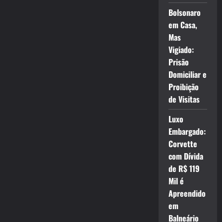
Bolsonaro
em Casa,
Mas
Vigiado:
Prisão
Domiciliar e
Proibição
de Visitas
Luxo
Embargado:
Corvette
com Dívida
de R$ 119
Mil é
Apreendido
em
Balneário