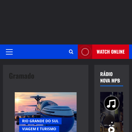
WATCH ONLINE
Primary
Menu
Gramado
RÁDIO
NOVA MPB
RIO GRANDE DO SUL
VIAGEM E TURISMO