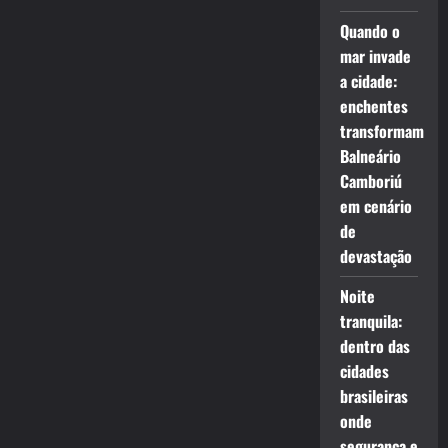
Quando o
mar invade
a cidade:
enchentes
transformam
Balneário
Camboriú
em cenário
de
devastação
Noite
tranquila:
dentro das
cidades
brasileiras
onde
segurança e