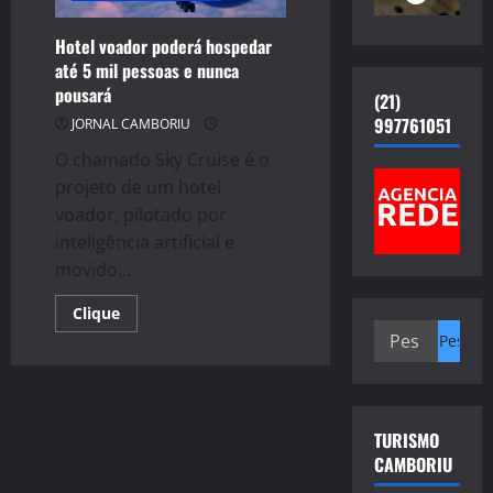
Hotel voador poderá hospedar
até 5 mil pessoas e nunca
pousará
(21)
997761051
JORNAL CAMBORIU
O chamado Sky Cruise é o
projeto de um hotel
voador, pilotado por
inteligência artificial e
movido...
Read
Clique
more
Pesquisar
about
Hotel
por:
voador
poderá
hospedar
até
5
TURISMO
mil
CAMBORIU
pessoas
e