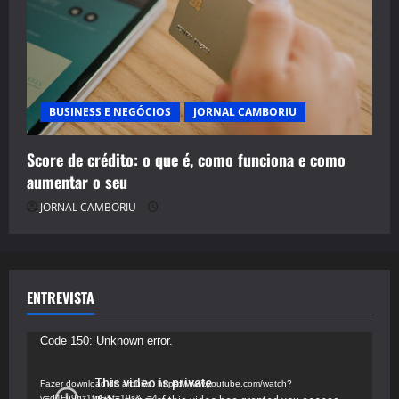
BUSINESS E NEGÓCIOS
JORNAL CAMBORIU
Score de crédito: o que é, como funciona e como
aumentar o seu
JORNAL CAMBORIU
ENTREVISTA
Tocador
Code 150: Unknown error.
de
vídeo
Fazer download do arquivo: https://www.youtube.com/watch?
v=d4Fu9gz1tqE&t=19s&_=4