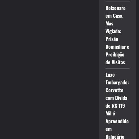
Bolsonaro
em Casa,
Mas
Vigiado:
Prisão
Domiciliar e
Proibição
de Visitas
Luxo
Embargado:
Corvette
com Dívida
de R$ 119
Mil é
Apreendido
em
Balneário