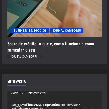
BUSINESS E NEGÓCIOS
JORNAL CAMBORIU
Score de crédito: o que é, como funciona e como
aumentar o seu
JORNAL CAMBORIU
ENTREVISTA
Tocador
Code 150: Unknown error.
de
vídeo
Fazer download do arquivo: https://www.youtube.com/watch?
v=d4Fu9gz1tqE&t=19s&_=4