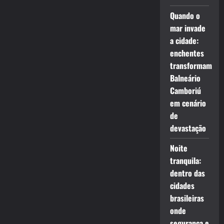
Quando o
mar invade
a cidade:
enchentes
transformam
Balneário
Camboriú
em cenário
de
devastação
Noite
tranquila:
dentro das
cidades
brasileiras
onde
segurança e