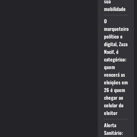
sua
mobilidade
O
marqueteiro
político e
digital, Zuza
Nacif, é
categórico:
quem
vencerá as
eleições em
26 é quem
chegar ao
celular do
eleitor
Alerta
Sanitário: