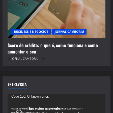
BUSINESS E NEGÓCIOS
JORNAL CAMBORIU
Score de crédito: o que é, como funciona e como
aumentar o seu
JORNAL CAMBORIU
ENTREVISTA
Tocador
Code 150: Unknown error.
de
vídeo
Fazer download do arquivo: https://www.youtube.com/watch?
v=d4Fu9gz1tqE&t=19s&_=4