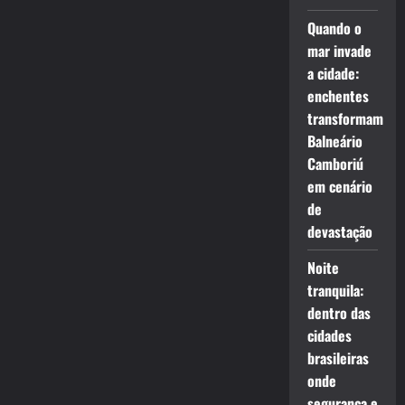
Quando o
mar invade
a cidade:
enchentes
transformam
Balneário
Camboriú
em cenário
de
devastação
Noite
tranquila:
dentro das
cidades
brasileiras
onde
segurança e