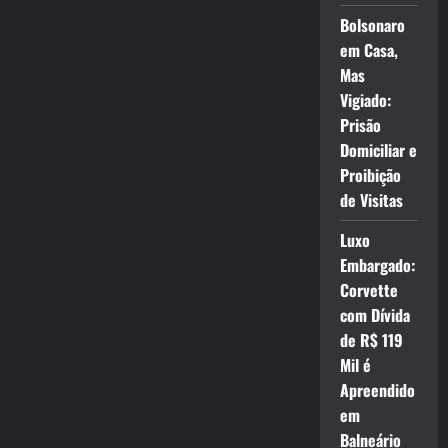
Bolsonaro
em Casa,
Mas
Vigiado:
Prisão
Domiciliar e
Proibição
de Visitas
Luxo
Embargado:
Corvette
com Dívida
de R$ 119
Mil é
Apreendido
em
Balneário