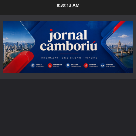
Skip
8:39:15 AM
to
content