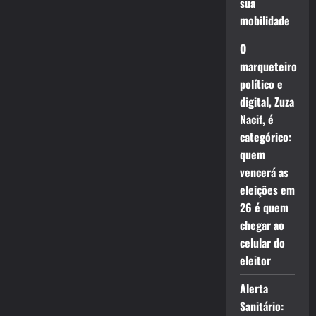
sua
mobilidade
O
marqueteiro
político e
digital, Zuza
Nacif, é
categórico:
quem
vencerá as
eleições em
26 é quem
chegar ao
celular do
eleitor
Alerta
Sanitário: