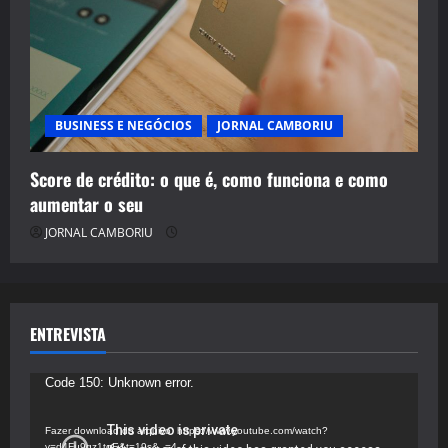
BUSINESS E NEGÓCIOS
JORNAL CAMBORIU
Score de crédito: o que é, como funciona e como
aumentar o seu
JORNAL CAMBORIU
ENTREVISTA
Tocador
Code 150: Unknown error.
de
vídeo
Fazer download do arquivo: https://www.youtube.com/watch?
v=d4Fu9gz1tqE&t=19s&_=4