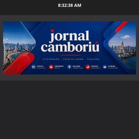
Skip
8:32:39 AM
to
content