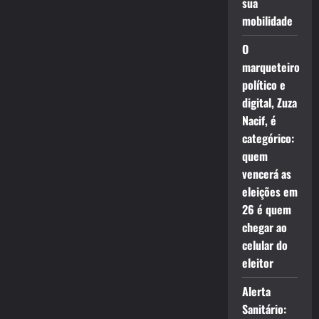
sua
mobilidade
O
marqueteiro
político e
digital, Zuza
Nacif, é
categórico:
quem
vencerá as
eleições em
26 é quem
chegar ao
celular do
eleitor
Alerta
Sanitário: