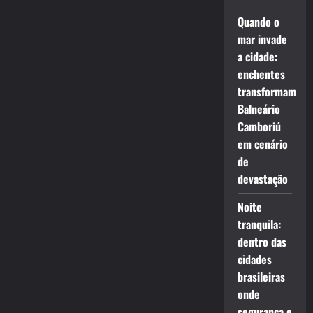
Quando o
mar invade
a cidade:
enchentes
transformam
Balneário
Camboriú
em cenário
de
devastação
Noite
tranquila:
dentro das
cidades
brasileiras
onde
segurança e