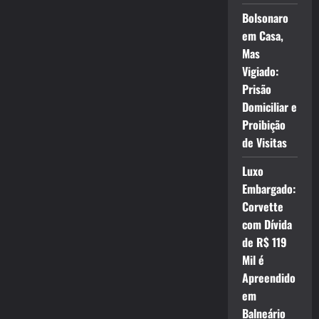
Bolsonaro
em Casa,
Mas
Vigiado:
Prisão
Domiciliar e
Proibição
de Visitas
Luxo
Embargado:
Corvette
com Dívida
de R$ 119
Mil é
Apreendido
em
Balneário