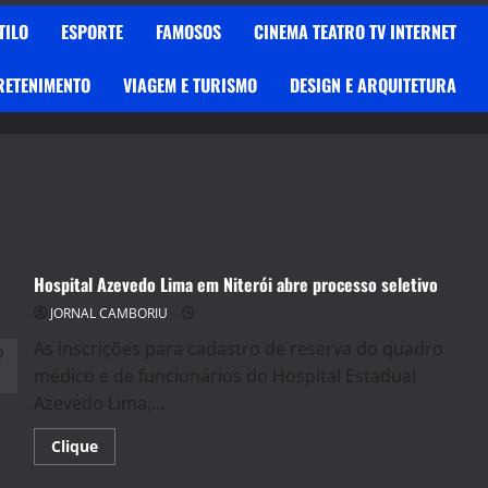
TILO
ESPORTE
FAMOSOS
CINEMA TEATRO TV INTERNET
RETENIMENTO
VIAGEM E TURISMO
DESIGN E ARQUITETURA
Hospital Azevedo Lima em Niterói abre processo seletivo
JORNAL CAMBORIU
As inscrições para cadastro de reserva do quadro
médico e de funcionários do Hospital Estadual
Azevedo Lima,...
Read
Clique
more
about