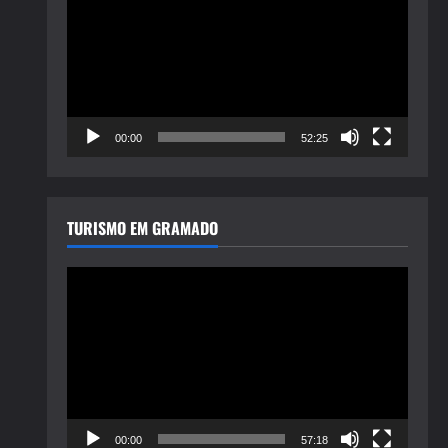
de
vídeo
00:00
52:25
TURISMO EM GRAMADO
Tocador
de
vídeo
00:00
57:18