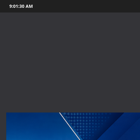
Skip
9:01:32 AM
to
content