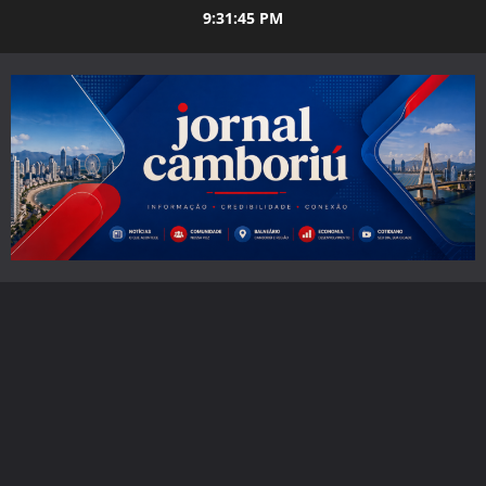
Skip
9:31:46 PM
to
content