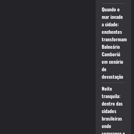
Quando o
mar invade
a cidade:
enchentes
transformam
Balneário
Camboriú
em cenário
de
devastação
Noite
tranquila:
dentro das
cidades
brasileiras
onde
segurança e