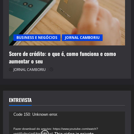
BUSINESS E NEGÓCIOS
JORNAL CAMBORIU
Score de crédito: o que é, como funciona e como
aumentar o seu
JORNAL CAMBORIU
ENTREVISTA
Tocador
Code 150: Unknown error.
de
vídeo
Fazer download do arquivo: https://www.youtube.com/watch?
v=d4Fu9gz1tqE&t=19s&_=4