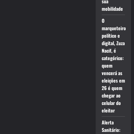
sua
mobilidade
O
marqueteiro
político e
digital, Zuza
Nacif, é
categórico:
quem
vencerá as
eleições em
26 é quem
chegar ao
celular do
eleitor
Alerta
Sanitário: