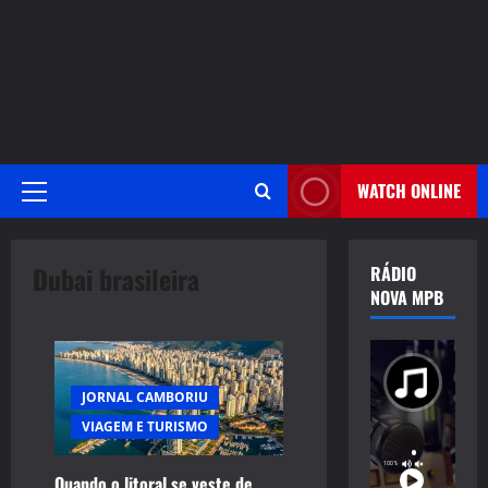
WATCH ONLINE
Primary
Menu
Dubai brasileira
RÁDIO
NOVA MPB
JORNAL CAMBORIU
VIAGEM E TURISMO
Quando o litoral se veste de