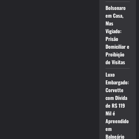
Bolsonaro
em Casa,
Mas
Vigiado:
Prisão
Domiciliar e
Proibição
de Visitas
Luxo
Embargado:
Corvette
com Dívida
de R$ 119
Mil é
Apreendido
em
Balneário