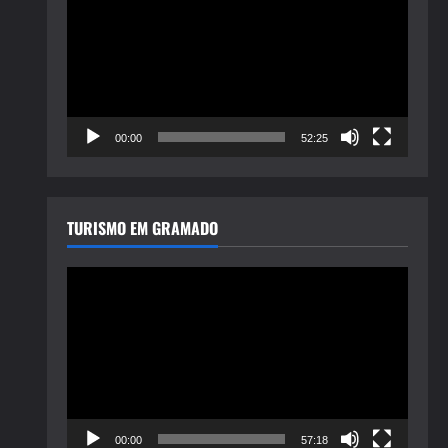
de
vídeo
00:00
52:25
TURISMO EM GRAMADO
Tocador
de
vídeo
00:00
57:18