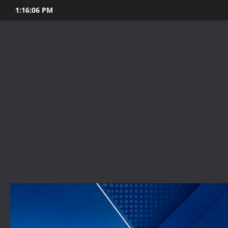
Skip
1:16:07 PM
to
content