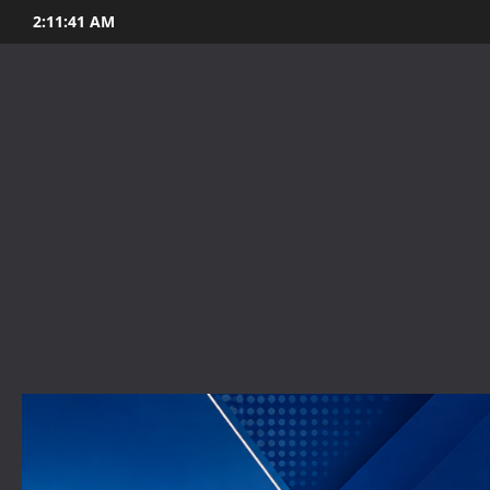
Skip
2:11:43 AM
to
content