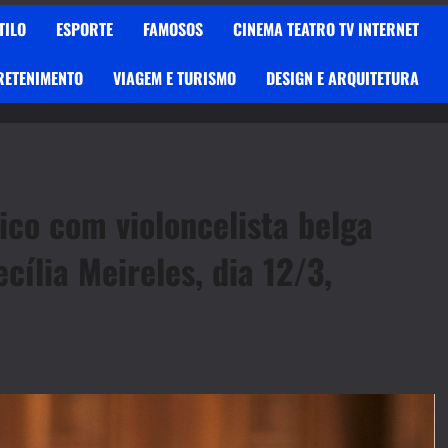
TILO
ESPORTE
FAMOSOS
CINEMA TEATRO TV INTERNET
RETENIMENTO
VIAGEM E TURISMO
DESIGN E ARQUITETURA
nico com violoncelista belga
ília Meireles, dia 12/3,