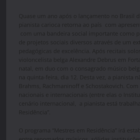
Quase um ano após o lançamento no Brasil de
pianista carioca retorna ao país com apresent
com uma bandeira social importante como pan
de projetos sociais diversos através de um e
pedagógicas de excelência. Após recitais solos
violoncelista belga Alexandre Debrus em Fortal
natal, em duo com o consagrado músico belga
na quinta-feira, dia 12. Desta vez, a pianista
Brahms, Rachmaninoff e Schostakovich. Com o 
nacionais e internacionais (entre elas o Insti
cenário internacional, a pianista está traba
Residência”.
O programa “Mestres em Residência” irá esta
entre renomados músicos, sólidas instituições