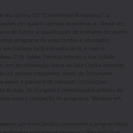
 seu último CD “O Manifesto Romântico”, a
ações em quatro capitais brasileiras e, desta vez,
o de fundo: a qualificação de milhares de jovens
xtenso programa de intercâmbio e atividades
 em Goiânia (4/3) e Brasília (6/3), e com o
eza (7/3), Sylvia Thereza retorna a sua cidade
, em apresentação única na Sala Cecília Meireles,
 não irá apenas interpretar obras de Schumann,
apoio e parceria de robustas instituições
tuto Kodaly, da Hungria) e conceituados artistas do
lhando para a realização do programa “Mestres em
belecer um intercâmbio consistente e programático
 europeias e inúmeros projetos sócio-artísticos,