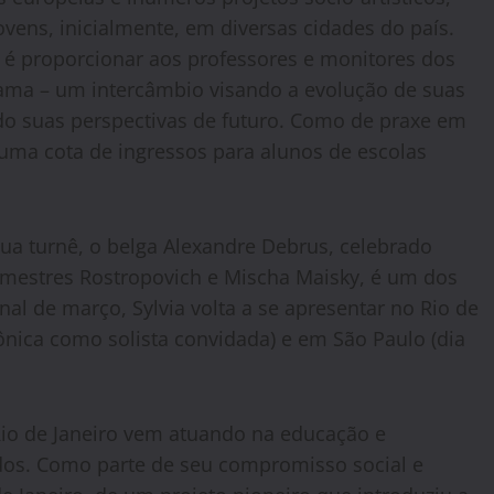
jovens, inicialmente, em diversas cidades do país.
 é proporcionar aos professores e monitores dos
ama – um intercâmbio visando a evolução de suas
ando suas perspectivas de futuro. Como de praxe em
uma cota de ingressos para alunos de escolas
sua turnê, o belga Alexandre Debrus, celebrado
s mestres Rostropovich e Mischa Maisky, é um dos
al de março, Sylvia volta a se apresentar no Rio de
ônica como solista convidada) e em São Paulo (dia
Rio de Janeiro vem atuando na educação e
idos. Como parte de seu compromisso social e