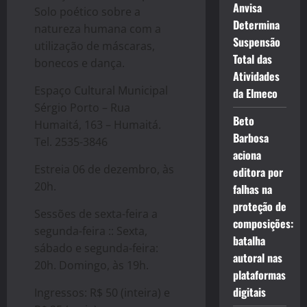
Anvisa
Solo poético sobre a
Determina
natureza humana com a
Suspensão
utilização de máscaras,
Total das
bonecos e dança.
Atividades
Espaço Cultural Municipal
da Elmeco
Sérgio Porto – Rua
Beto
Humaitá, 163 – Humaitá.
Barbosa
Tel. 2535-3846
aciona
Estreia 06 de dezembro, às
editora por
20h.
falhas na
proteção de
Sessões de sexta-feira a
composições:
segunda-feira :: Sexta,
batalha
sábado e segunda-feira:
autoral nas
20h. Domingo, às 19h.
plataformas
digitais
Ingressos: R$ 50 (inteira) e