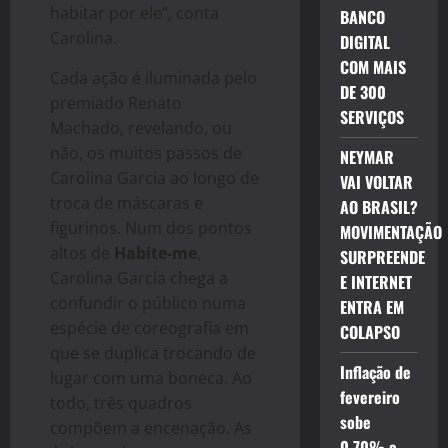
habitar por ele”, conta
BANCO
Carolina.
DIGITAL
COM MAIS
Cada ação é iluminada pelo
DE 300
premiado Renato
SERVIÇOS
Machado, revelando, ou
não, os muitos passos de
NEYMAR
Carolina Garcia ao longo de
VAI VOLTAR
troca de máscaras e
AO BRASIL?
figurinos. Num dos pontos
MOVIMENTAÇÃO
altos de
Habite-me
,
SURPREENDE
Carolina Garcia
chega a
E INTERNET
confundir o público numa
ENTRA EM
espécie de coreografia em
COLAPSO
que se duplica trocando de
Inflação de
lugar com uma boneca. Ao
fevereiro
todo, três quadros
sobe
compõem a encenação. As
0,70% e