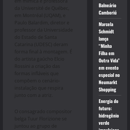
em mímica e professora
Balneário
da Université de Québec,
Camboriú
em Montréal (UQAM), e
Paulo Balardim, diretor e
Marcela
professor da Universidade
Schmidt
do Estado de Santa
lança
Catarina (UDESC) deram
“Minha
forma final à montagem. É
Filha em
do artista gaúcho Elcio
Outra Vida”
Rossini a criação das
em evento
formas infláveis que
especial no
compõem o cenário-
Neumarkt
instalação que respira
Shopping
junto com a atriz.
Energia do
futuro:
O consagrado compositor
hidrogênio
belga Tuur Florizione se
verde
juntou ao grupo de