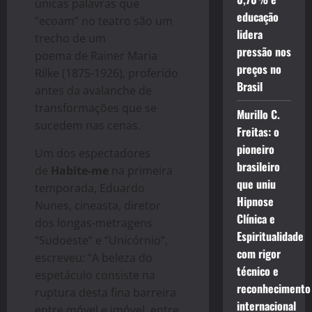
únicas palavras que
educação
“ecoam” no teatro são um
lidera
trecho de um
pressão nos
poema de Rainer Maria
preços no
Rilke (1875-1926), proferido
Brasil
antes da avalanche de
transformações que se
Murillo C.
sucedem nas cenas.
Freitas: o
pioneiro
Um dos espectadores
brasileiro
de
Habite-me
na primeira
que uniu
temporada, Eduardo
Hipnose
Nunes, cineasta, diretor
Clínica e
dos longas-metragens
Espiritualidade
“Sudoeste” e “Unicórnio”,
com rigor
escreveu: “A beleza do
técnico e
espetáculo consiste na
reconhecimento
ruptura desta fina barreira
internacional
entre móvel e imóvel, entre