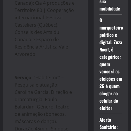
sua
Canadá): Cia 4 produções e
mobilidade
Territoire 80 | Cooperação
internacional: Festival
O
Casteliers (Québec),
marqueteiro
Conseils des Arts du
político e
Canada e Espaço de
digital, Zuza
Residência Artística Vale
Nacif, é
Arvoredo
categórico:
quem
vencerá as
Serviço
: “Habite-me” –
eleições em
Pesquisa e atuação:
26 é quem
Carolina Garcia. Direção e
chegar ao
dramaturgia: Paulo
celular do
Balardim. Gênero: teatro
eleitor
de animação (bonecos,
Alerta
máscaras e dança).
Sanitário:
Duração 45min. Sinopse: