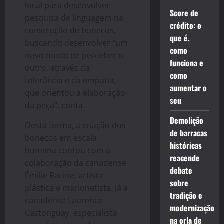
local para desenvolver
Score de
pesquisa de linguagem na
crédito: o
construção de bonecos,
que é,
buscando desenvolver “um
como
novo modo de perceber o
funciona e
outro, através da
como
tolerância e da empatia,
aumentar o
que orientou a elaboração
seu
da peça”, conta.
Demolição
Desta forma, a criação dos
de barracas
bonecos em escala
históricas
humana contou com a
reacende
colaboração da canadense
debate
Émilie Racine, artista
sobre
plástica e marionetista. Já a
tradição e
canadense Laurence
modernização
Castonguay, especialista
na orla de