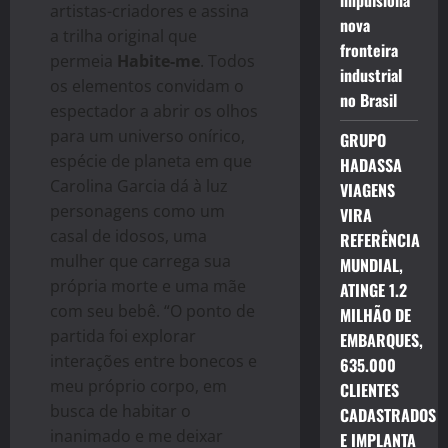
impulsiona
artistas-criadores e assina
nova
a trilha original que
fronteira
permeia
Habite-me
. Todos
industrial
os elementos convidam o
no Brasil
espectador a abrir os olhos
para um universo onírico,
GRUPO
espécie de planeta em que
HADASSA
Carolina Garcia dá à luz
VIAGENS
personagens como um
VIRA
casal de idosos, uma
REFERÊNCIA
mulher que carrega sua
MUNDIAL,
própria morte e uma mãe
ATINGE 1.2
com seu bebê. “O ponto de
MILHÃO DE
partida foi explorar
EMBARQUES,
interações entre bonecos e
635.000
meu próprio corpo, em
CLIENTES
busca de habitar o
CADASTRADOS
inanimado e me deixar
E IMPLANTA