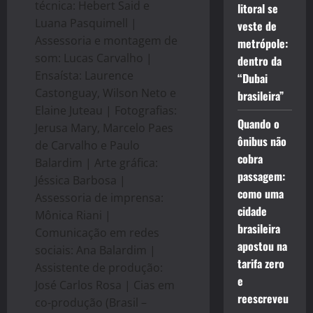
técnica: Hebert Said e
litoral se
Luana Pasquimell |
veste de
Assessoria e montagem de
metrópole:
som: Lucas Carvalho |
dentro da
Ensaísta: Laurence
“Dubai
Castonguay, Wilson Neto e
brasileira”
Elaine Juteau | Fotografias:
Quando o
Jerusa Mary, Marcelo Paes
ônibus não
de Carvalho e Paulo
cobra
Balardim | Arte gráfica:
passagem:
Jéssica Barbosa |
como uma
Assessoria de imprensa:
cidade
Mônica Riani |
brasileira
Comunicação em redes
apostou na
sociais: Ana Balardim |
tarifa zero
Assistente de produção:
e
José Carlos Rosa | Cias em
reescreveu
co-produção (Brasil –