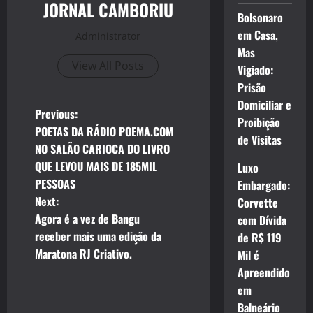
JORNAL CAMBORIU
Bolsonaro
em Casa,
Administrator
Mas
View All Posts
Vigiado:
Prisão
Domiciliar e
P
Previous:
Proibição
POETAS DA RÁDIO POEMA.COM
de Visitas
o
NO SALÃO CARIOCA DO LIVRO
QUE LEVOU MAIS DE 185MIL
Luxo
s
PESSOAS
Embargado:
t
Next:
Corvette
Agora é a vez de Bangu
com Dívida
n
receber mais uma edição da
de R$ 119
Maratona RJ Criativo.
Mil é
a
Apreendido
v
em
Balneário