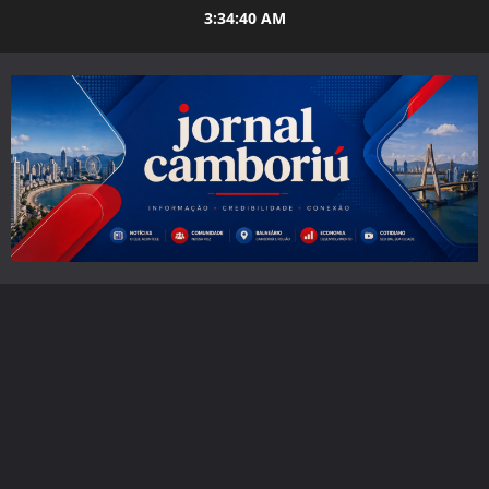
Skip
3:34:41 AM
to
content