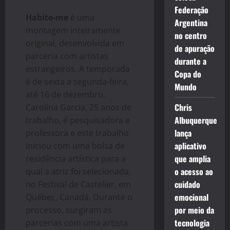
Federação
Habite-me
é uma
Argentina
montagem inteiramente
no centro
original, desenvolvida em
de apuração
parceria com artistas
durante a
estrangeiros. A temporada
Copa do
é de sexta a segunda-feira,
Mundo
até 16 de dezembro.
Chris
Carolina Garcia, 25 anos de
Albuquerque
trabalho, é pesquisadora e
lança
professora e este trabalho
aplicativo
iniciou com uma bolsa de
que amplia
residência artística para a
o acesso ao
qual a atriz foi selecionada,
cuidado
no Festival de Castelier, em
emocional
Québec, Canadá. Durante o
por meio da
processo, surgiram as
tecnologia
parcerias com uma artista