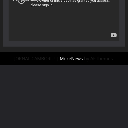
JORNAL CAMBORIU
|
MoreNews
by AF themes.