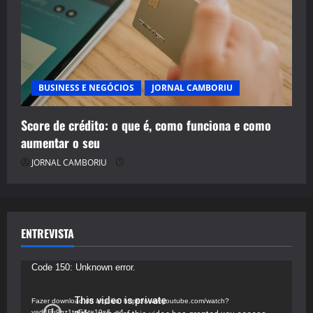
BUSINESS E NEGÓCIOS
JORNAL CAMBORIU
Score de crédito: o que é, como funciona e como
aumentar o seu
JORNAL CAMBORIU
ENTREVISTA
Tocador
Code 150: Unknown error.
de
vídeo
Fazer download do arquivo: https://www.youtube.com/watch?
v=d4Fu9gz1tqE&t=19s&_=4