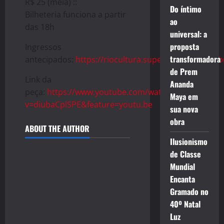
R$ 25 (meia) ::
Do íntimo
Bilheteria funciona a partir
ao
das 18h
universal: a
proposta
Ingressos
transformadora
antecipados:
https://riocultura.superingresso.com.
de Prem
Link da
Ananda
peça:
https://www.youtube.com/watch?
Maya em
v=diubaCplSPE&feature=youtu.be
sua nova
obra
ABOUT THE AUTHOR
Ilusionismo
de Classe
Mundial
Encanta
Gramado no
40º Natal
Luz