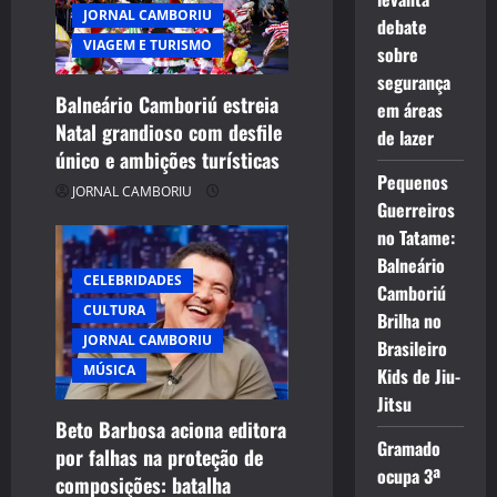
JORNAL CAMBORIU
debate
VIAGEM E TURISMO
sobre
segurança
Balneário Camboriú estreia
em áreas
Natal grandioso com desfile
de lazer
único e ambições turísticas
Pequenos
JORNAL CAMBORIU
Guerreiros
no Tatame:
Balneário
CELEBRIDADES
Camboriú
CULTURA
Brilha no
JORNAL CAMBORIU
Brasileiro
MÚSICA
Kids de Jiu-
Jitsu
Beto Barbosa aciona editora
Gramado
por falhas na proteção de
ocupa 3ª
composições: batalha