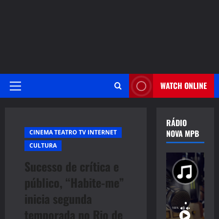
WATCH ONLINE
Primary
Menu
RÁDIO
NOVA MPB
CINEMA TEATRO TV INTERNET
CULTURA
Sucesso de crítica e
público, “Habite-me”
inicia segunda
temporada no Rio de