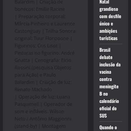
Natal
Balardim | Criação de
grandioso
bonecos: Emilie Racine
com desfile
| Preparação corporal:
único e
Márcia Pinheiro e Laurence
ambições
Castonguay | Trilha Sonora
turísticas
original: Tuur Florizoone |
Figurinos: Cris Lisot |
Brasil
Pinturas no figurino: André
debate
Gnatta | Cenografia: Elcio
inclusão da
Rossini (pesquisa Objetos
vacina
para Ação) e Paulo
contra
Balardim | Criação de luz:
meningite
Renato Machado
B no
| Operação de luz: Luana
calendário
Pasquimell | Operador de
oficial do
som e infláveis: Wilson
SUS
Neto / Antônio Maggionni
(stand-by) | Montagem
Quando o