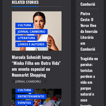
i
RELATED STORIES
Camboriú
g
Pietro
Costa: O
a
Verso Vivo
CULTURA
t
da Imersão
JORNAL CAMBORIU
Literária
LITERATURA
i
em
LIVROS E AUTORES
Camboriú
o
Marcela Schmidt lança
Tragédia no
n
“Minha Filha em Outra Vida”
paraíso:
em evento especial no
turistas
Neumarkt Shopping
perdem a
vida em
JORNAL CAMBORIU
parque
CULTURA
natural e
ENTRETENIMENTO
caso
EVENTOS
levanta