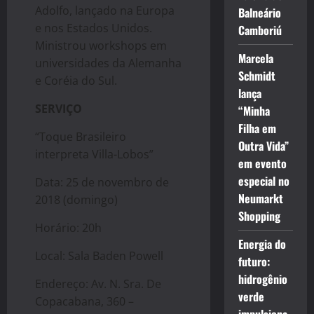
Adolfo, lançado na Europa
Balneário
e nos Estados Unidos.
Camboriú
Ministrou workshops em
Marcela
universidades da Alemanha
Schmidt
e Coréia do Sul.
lança
SERVIÇO
“Minha
Filha em
“Toque Brasileiro
Outra Vida”
interpreta Villa-Lobos”
em evento
especial no
Data: 25 de novembro de
Neumarkt
2018 (domingo)
Shopping
Horário: 20h
Energia do
Local: Sala Baden Powell
futuro:
hidrogênio
Endereço: Av. N. Sra. De
verde
Copacabana, 360 –