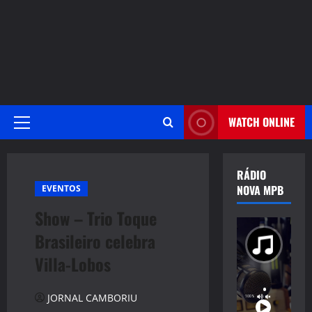
WATCH ONLINE
Primary
Menu
RÁDIO
NOVA MPB
EVENTOS
Show – Trio Toque
Brasileiro celebra
Villa-Lobos
JORNAL CAMBORIU