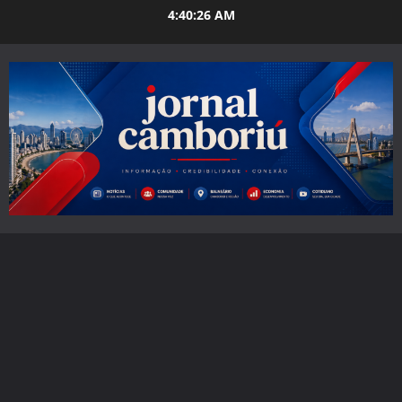
Skip
4:40:27 AM
to
content