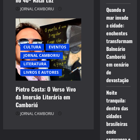
no 40º Natal Luz
Quando o
JORNAL CAMBORIU
mar invade
a cidade:
enchentes
transformam
CULTURA
EVENTOS
Balneário
Camboriú
JORNAL CAMBORIU
em cenário
LITERATURA
de
LIVROS E AUTORES
devastação
Pietro Costa: O Verso Vivo
Noite
da Imersão Literária em
tranquila:
Camboriú
dentro das
JORNAL CAMBORIU
cidades
brasileiras
onde
segurança e