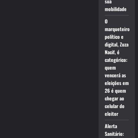
sua
mobilidade
O
marqueteiro
político e
digital, Zuza
Nacif, é
categórico:
quem
vencerá as
eleições em
26 é quem
chegar ao
celular do
eleitor
Alerta
Sanitário: