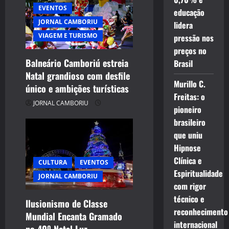
g
EVENTOS
educação
JORNAL CAMBORIU
a
lidera
VIAGEM E TURISMO
pressão nos
t
preços no
Balneário Camboriú estreia
Brasil
i
Natal grandioso com desfile
Murillo C.
único e ambições turísticas
o
Freitas: o
JORNAL CAMBORIU
pioneiro
n
brasileiro
que uniu
Hipnose
Clínica e
CULTURA
EVENTOS
Espiritualidade
JORNAL CAMBORIU
com rigor
técnico e
Ilusionismo de Classe
reconhecimento
Mundial Encanta Gramado
internacional