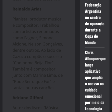
Federação
Reinaldo Arias
Argentina
no centro
Pianista, produtor musical
de apuração
e compositor. Trabalhou
durante a
com artistas renomados
Copa do
como Fagner, Simone,
Mundo
Alcione, Nelson Gonçalves,
dentre outros. Ao lado de
Chris
Cazuza compôs o sucesso
Albuquerque
“Codinome Beija-Flor”.
lança
Também é compositor,
aplicativo
junto com Marina Lima, de
que amplia
“Pode Ser o que For” e
o acesso ao
tantas outras canções.
cuidado
emocional
Adriano Giffoni
por meio da
Autor dos livros “Música
tecnologia