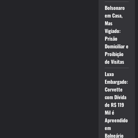
Bolsonaro
em Casa,
Mas
Vigiado:
Prisão
Domiciliar e
Proibição
de Visitas
Luxo
Embargado:
Corvette
com Dívida
de R$ 119
Mil é
Apreendido
em
Balneário