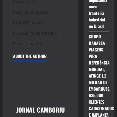
impulsiona
Copacabana
nova
Valor do ingresso:
fronteira
industrial
R$ 40,00 inteira
no Brasil
R$ 20,00 meia entrada
GRUPO
HADASSA
Classificação: livre
VIAGENS
ABOUT THE AUTHOR
VIRA
REFERÊNCIA
MUNDIAL,
ATINGE 1.2
MILHÃO DE
EMBARQUES,
635.000
CLIENTES
JORNAL CAMBORIU
CADASTRADOS
E IMPLANTA