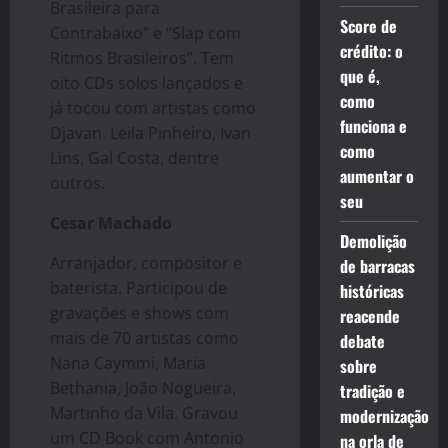
Brasileira para
Score de
Contrabaixo” e “Slap com
crédito: o
Ritmos Brasileiros”. Tem
que é,
oito CDs solos lançados e
como
já tocou com artistas como
funciona e
Djavan. Leila Pinheiro, Ivan
como
Lins, Gal Costa, dentre
aumentar o
outros.
seu
Cesar Machado
Demolição
Arranjador, compositor e
de barracas
baterista. Participou de
históricas
gravações e shows com
reacende
mais de 70 artistas como
debate
Nana Caymmi, Maria
sobre
Bethania, João Nogueira,
tradição e
Martinho da Vila. Gravou
modernização
um CD Book com Antonio
na orla de