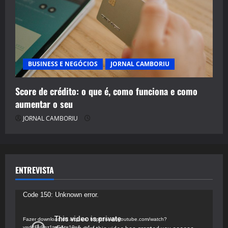
BUSINESS E NEGÓCIOS
JORNAL CAMBORIU
Score de crédito: o que é, como funciona e como
aumentar o seu
JORNAL CAMBORIU
ENTREVISTA
Tocador
Code 150: Unknown error.
de
vídeo
Fazer download do arquivo: https://www.youtube.com/watch?
v=d4Fu9gz1tqE&t=19s&_=4