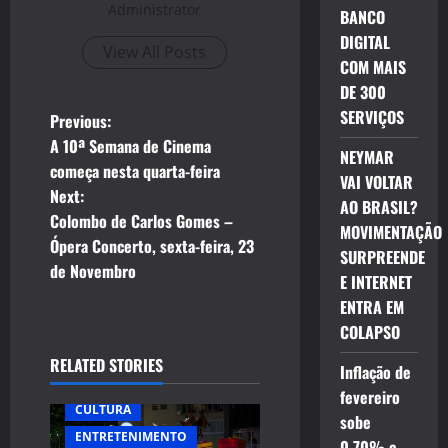
Administrator
BANCO
DIGITAL
View All Posts
COM MAIS
DE 300
SERVIÇOS
P
Previous:
A 10ª Semana de Cinema
NEYMAR
o
começa nesta quarta-feira
VAI VOLTAR
Next:
s
AO BRASIL?
Colombo de Carlos Gomes –
MOVIMENTAÇÃO
t
Ópera Concerto, sexta-feira, 23
SURPREENDE
de Novembro
E INTERNET
n
ENTRA EM
a
COLAPSO
RELATED STORIES
v
Inflação de
fevereiro
i
CULTURA
sobe
ENTRETENIMENTO
0,70% e