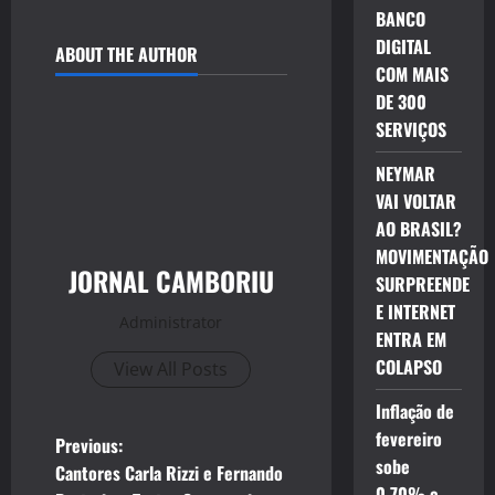
BANCO
DIGITAL
ABOUT THE AUTHOR
COM MAIS
DE 300
SERVIÇOS
NEYMAR
VAI VOLTAR
AO BRASIL?
MOVIMENTAÇÃO
JORNAL CAMBORIU
SURPREENDE
E INTERNET
Administrator
ENTRA EM
COLAPSO
View All Posts
Inflação de
fevereiro
P
Previous:
sobe
Cantores Carla Rizzi e Fernando
0,70% e