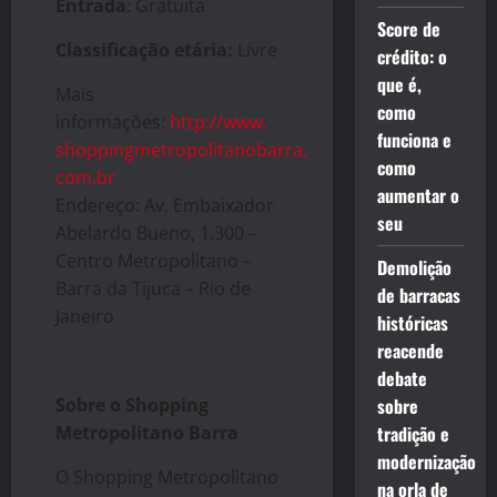
Entrada
: Gratuita
Score de
Classificação etária:
Livre
crédito: o
que é,
Mais
como
informações:
http://www.
funciona e
shoppingmetropolitanobarra.
como
com.br
aumentar o
Endereço: Av. Embaixador
seu
Abelardo Bueno, 1.300 –
Centro Metropolitano –
Demolição
Barra da Tijuca – Rio de
de barracas
Janeiro
históricas
reacende
debate
Sobre o Shopping
sobre
Metropolitano Barra
tradição e
modernização
O Shopping Metropolitano
na orla de