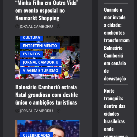
“Minha Filha em Outra Vida”
o
Quando o
em evento especial no
n
mar invade
Neumarkt Shopping
a cidade:
JORNAL CAMBORIU
enchentes
CULTURA
transformam
ENTRETENIMENTO
Balneário
EVENTOS
Camboriú
em cenário
JORNAL CAMBORIU
de
VIAGEM E TURISMO
devastação
Balneário Camboriú estreia
Noite
Natal grandioso com desfile
tranquila:
único e ambições turísticas
dentro das
JORNAL CAMBORIU
cidades
brasileiras
onde
CELEBRIDADES
segurança e