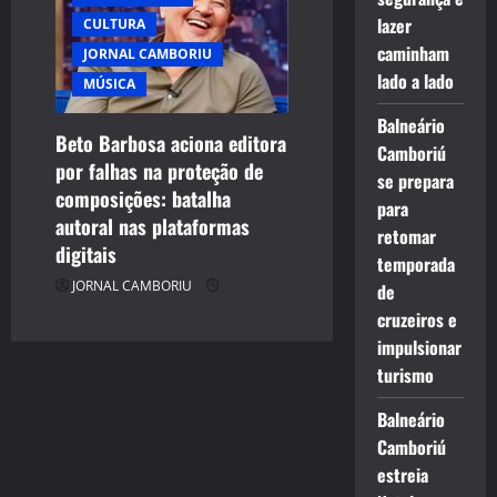
lazer
CULTURA
caminham
JORNAL CAMBORIU
lado a lado
MÚSICA
Balneário
Beto Barbosa aciona editora
Camboriú
por falhas na proteção de
se prepara
composições: batalha
para
autoral nas plataformas
retomar
digitais
temporada
JORNAL CAMBORIU
de
cruzeiros e
impulsionar
turismo
Balneário
Camboriú
estreia