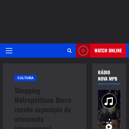
WATCH ONLINE
Primary
Menu
RÁDIO
NOVA MPB
CULTURA
Shopping
Metropolitano Barra
recebe exposição de
artesanato
internacional