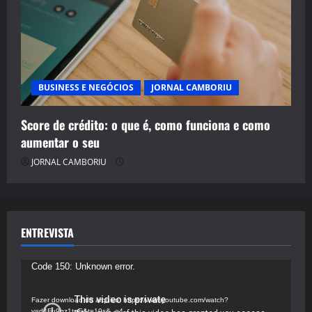
BUSINESS E NEGÓCIOS
JORNAL CAMBORIU
Score de crédito: o que é, como funciona e como
aumentar o seu
JORNAL CAMBORIU
ENTREVISTA
Tocador
Code 150: Unknown error.
de
vídeo
Fazer download do arquivo: https://www.youtube.com/watch?
v=d4Fu9gz1tqE&t=19s&_=4