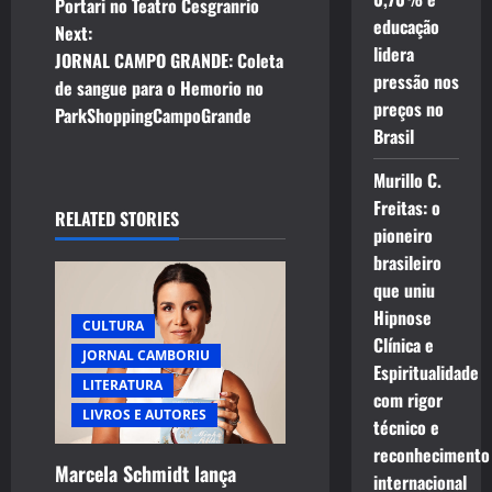
o
Portari no Teatro Cesgranrio
educação
Next:
s
lidera
JORNAL CAMPO GRANDE: Coleta
pressão nos
t
de sangue para o Hemorio no
preços no
ParkShoppingCampoGrande
n
Brasil
a
Murillo C.
Freitas: o
RELATED STORIES
v
pioneiro
brasileiro
i
que uniu
g
Hipnose
CULTURA
Clínica e
JORNAL CAMBORIU
a
Espiritualidade
LITERATURA
com rigor
t
LIVROS E AUTORES
técnico e
i
reconhecimento
Marcela Schmidt lança
internacional