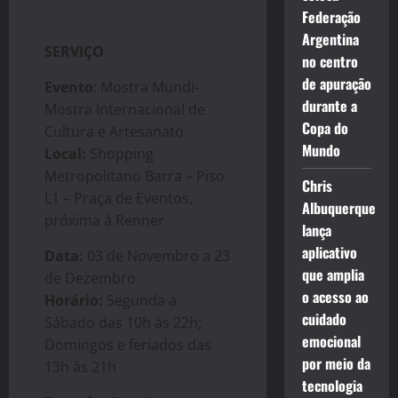
Federação
Argentina
SERVIÇO
no centro
de apuração
Evento
: Mostra Mundi-
durante a
Mostra Internacional de
Copa do
Cultura e Artesanato
Mundo
Local:
Shopping
Metropolitano Barra – Piso
Chris
L1 – Praça de Eventos,
Albuquerque
próxima à Renner
lança
aplicativo
Data:
03 de Novembro a 23
que amplia
de Dezembro
o acesso ao
Horário:
Segunda a
cuidado
Sábado das 10h às 22h;
emocional
Domingos e feriados das
por meio da
13h às 21h
tecnologia