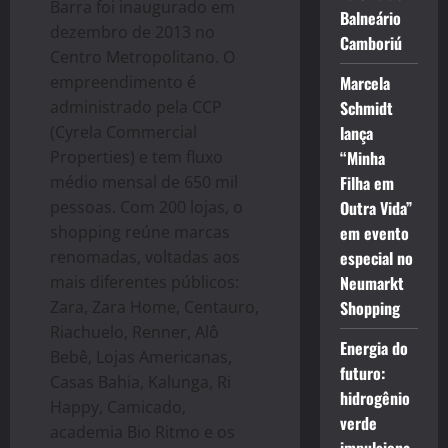
Barra foi inaugurado em
Balneário
dezembro de 2013 no
Camboriú
Centro Metropolitano. O
empreendimento é
Marcela
administrado pela CCP
Schmidt
(Cyrela Commercial
lança
Properties) e tem fluxo
“Minha
médio mensal de 650 mil
Filha em
pessoas. Com 200 lojas, o
Outra Vida”
shopping reúne marcas
em evento
renomadas, voltadas aos
especial no
mais diferentes públicos:
Neumarkt
Zara, Zara Home, Centauro,
Shopping
Riachuelo, Renner, Alô
Energia do
Bebê, Lojas Americanas,
futuro:
Casas Bahia, Kalunga, Ri
hidrogênio
Happy, Camicado,
verde
academia Bio Ritmo e os