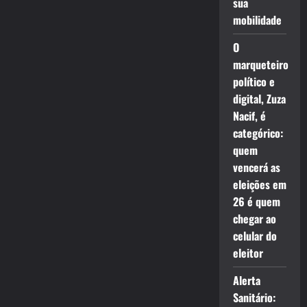
sua
mobilidade
O
marqueteiro
político e
digital, Zuza
Nacif, é
categórico:
quem
vencerá as
eleições em
26 é quem
chegar ao
celular do
eleitor
Alerta
Sanitário: