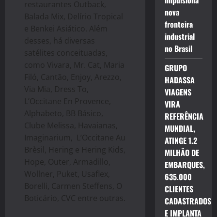
impulsiona
restaurantes Outback,
nova
Balada Mix, Delírio Tropical
fronteira
e Benkei Asiático. Além
industrial
desses, há diversas
no Brasil
satélites conceituadas,
como Vivara, Mr. Cat, Maria
GRUPO
Filó, Cantão, Enjoy, Arezzo,
HADASSA
Via Mia, Dress To,
VIAGENS
L’Occitane En Provence,
VIRA
Alphabeto, BB Básico,
REFERÊNCIA
Clube Melissa, Havaianas,
MUNDIAL,
Imaginarium, L’Occitane Au
ATINGE 1.2
Brèsil, Hering e Hering Kids,
MILHÃO DE
Hope, Outer, Armadillo,
EMBARQUES,
Wollner, Puket, Usaflex,
635.000
Borelli, Carmen Steffens, O
CLIENTES
Boticário, CVC entre outras.
CADASTRADOS
E IMPLANTA