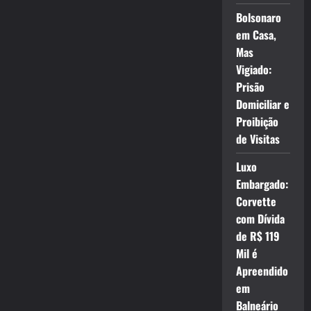
Bolsonaro
em Casa,
Mas
Vigiado:
Prisão
Domiciliar e
Proibição
de Visitas
Luxo
Embargado:
Corvette
com Dívida
de R$ 119
Mil é
Apreendido
em
Balneário