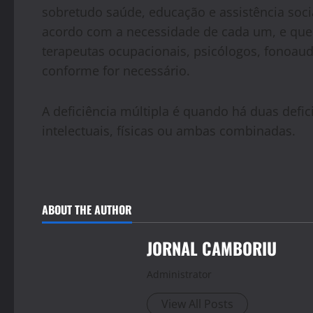
sobretudo saúde, educação e assistência soci
acordo com a necessidade de cada um, e que 
terapeutas ocupacionais, psicólogos, fonoaudi
conforme for necessário.
A deficiência múltipla é quando há duas defi
intelectuais, físicas ou ambas combinadas.
ABOUT THE AUTHOR
JORNAL CAMBORIU
Administrator
View All Posts