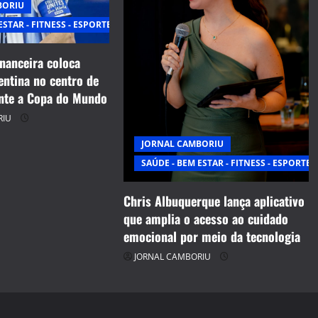
BORIU
ESTAR - FITNESS - ESPORTE
inanceira coloca
entina no centro de
nte a Copa do Mundo
RIU
JORNAL CAMBORIU
SAÚDE - BEM ESTAR - FITNESS - ESPORTE
Chris Albuquerque lança aplicativo
que amplia o acesso ao cuidado
emocional por meio da tecnologia
JORNAL CAMBORIU