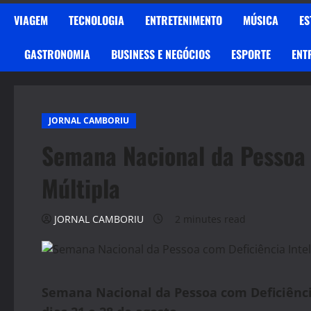
VIAGEM
TECNOLOGIA
ENTRETENIMENTO
MÚSICA
ES
GASTRONOMIA
BUSINESS E NEGÓCIOS
ESPORTE
ENT
JORNAL CAMBORIU
Semana Nacional da Pessoa 
Múltipla
JORNAL CAMBORIU
2 minutes read
Semana Nacional da Pessoa com Deficiência