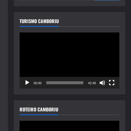
TURISMO CAMBORIU
Tocador
de
vídeo
00:00
42:49
ROTEIRO CAMBORIU
Tocador