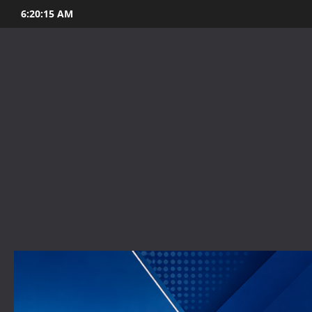
Skip
6:20:16 AM
to
content