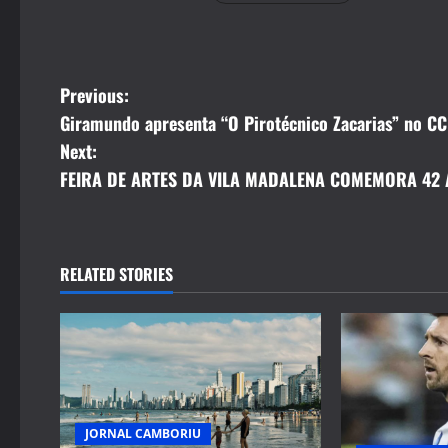
P
Previous:
Giramundo apresenta “O Pirotécnico Zacarias” no C
o
Next:
s
FEIRA DE ARTES DA VILA MADALENA COMEMORA 42
t
n
RELATED STORIES
a
v
i
g
JORNAL CAMBORIU