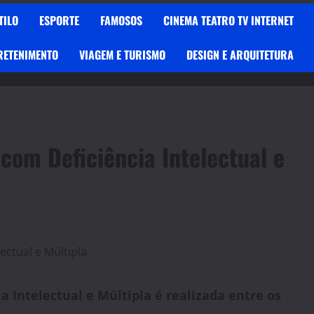
TILO
ESPORTE
FAMOSOS
CINEMA TEATRO TV INTERNET
RETENIMENTO
VIAGEM E TURISMO
DESIGN E ARQUITETURA
com Deficiência Intelectual e
 Intelectual e Múltipla é realizada entre os