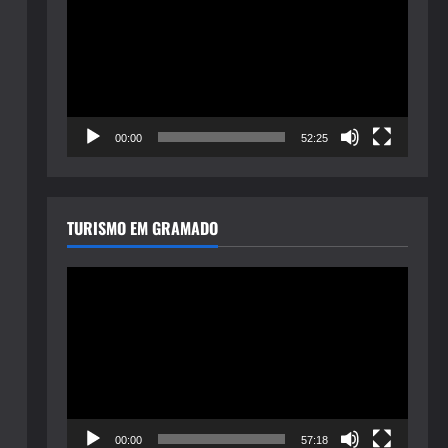
de
vídeo
00:00
52:25
TURISMO EM GRAMADO
Tocador
de
vídeo
00:00
57:18