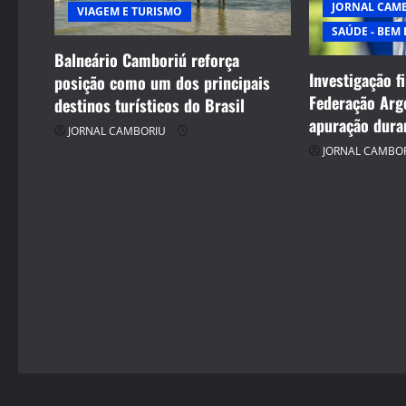
JORNAL CAM
VIAGEM E TURISMO
a
SAÚDE - BEM 
t
Balneário Camboriú reforça
Investigação f
posição como um dos principais
i
Federação Arg
destinos turísticos do Brasil
apuração dura
o
JORNAL CAMBORIU
JORNAL CAMBO
n