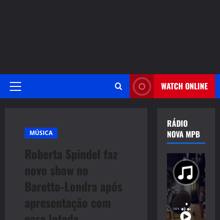
WATCH ONLINE
Primary
Menu
RÁDIO
NOVA MPB
MÚSICA
Roberta Spindel faz
novo show no
Baretto-Londra após
apresentação com
casa lotada