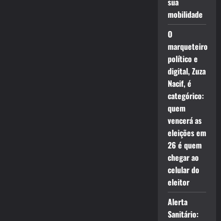
sua
mobilidade
O
marqueteiro
político e
digital, Zuza
Nacif, é
categórico:
quem
vencerá as
eleições em
26 é quem
chegar ao
celular do
eleitor
Alerta
Sanitário: