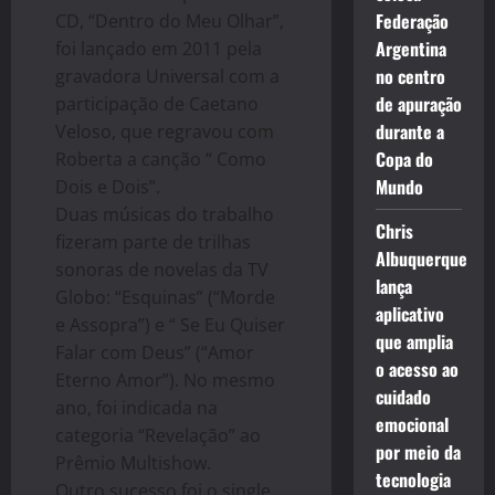
Federação
CD, “Dentro do Meu Olhar”,
Argentina
foi lançado em 2011 pela
no centro
gravadora Universal com a
de apuração
participação de Caetano
durante a
Veloso, que regravou com
Copa do
Roberta a canção “ Como
Mundo
Dois e Dois”.
Duas músicas do trabalho
Chris
fizeram parte de trilhas
Albuquerque
sonoras de novelas da TV
lança
Globo: “Esquinas” (“Morde
aplicativo
e Assopra”) e “ Se Eu Quiser
que amplia
Falar com Deus” (“Amor
o acesso ao
Eterno Amor”). No mesmo
cuidado
ano, foi indicada na
emocional
categoria “Revelação” ao
por meio da
Prêmio Multishow.
tecnologia
Outro sucesso foi o single