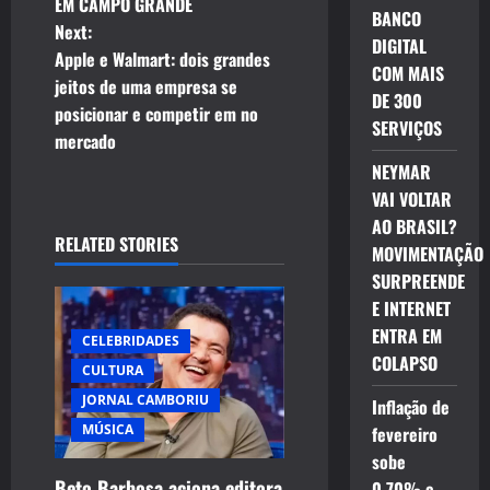
o
EM CAMPO GRANDE
BANCO
Next:
s
DIGITAL
Apple e Walmart: dois grandes
COM MAIS
t
jeitos de uma empresa se
DE 300
posicionar e competir em no
SERVIÇOS
n
mercado
NEYMAR
a
VAI VOLTAR
v
AO BRASIL?
RELATED STORIES
MOVIMENTAÇÃO
i
SURPREENDE
E INTERNET
g
ENTRA EM
CELEBRIDADES
a
COLAPSO
CULTURA
JORNAL CAMBORIU
t
Inflação de
MÚSICA
fevereiro
i
sobe
Beto Barbosa aciona editora
0,70% e