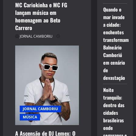
MC Cariokinha e MC FG
Quando o
lançam música em
mar invade
homenagem ao Beto
a cidade:
Carrero
enchentes
JORNAL CAMBORIU
transformam
Balneário
Camboriú
em cenário
de
devastação
Noite
tranquila:
dentro das
JORNAL CAMBORIU
cidades
MÚSICA
brasileiras
onde
A Ascensão de DJ Lemex: O
segurança e