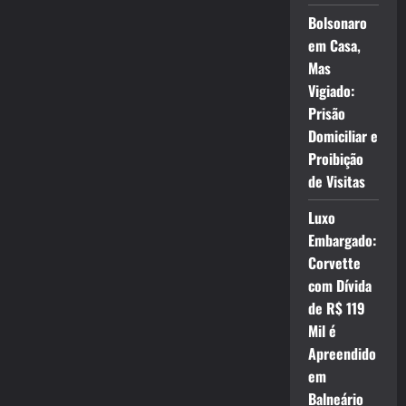
Bolsonaro
em Casa,
Mas
Vigiado:
Prisão
Domiciliar e
Proibição
de Visitas
Luxo
Embargado:
Corvette
com Dívida
de R$ 119
Mil é
Apreendido
em
Balneário