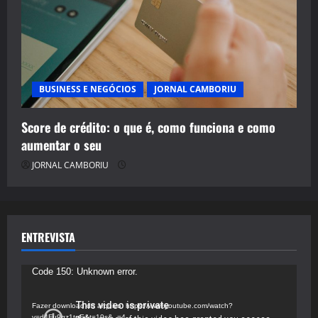
BUSINESS E NEGÓCIOS
JORNAL CAMBORIU
Score de crédito: o que é, como funciona e como
aumentar o seu
JORNAL CAMBORIU
ENTREVISTA
Tocador
Code 150: Unknown error.
de
vídeo
Fazer download do arquivo: https://www.youtube.com/watch?
v=d4Fu9gz1tqE&t=19s&_=4