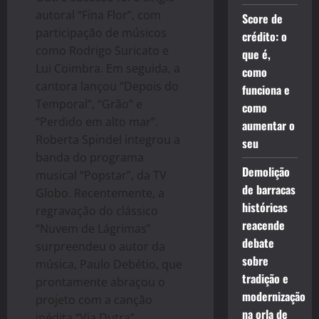
autoral “Fina Flor”, com
Score de
participação de músicos
crédito: o
como Rodrigo Suricato e
que é,
Lui Coimbra. Em seguida, a
como
cantora lançou “Depois do
funciona e
Temporal”, “Grão” e
como
“Perdido em alto mar”.
aumentar o
Roberta Spindel integrou a
seu
banda do programa
Demolição
musical “Popstar”, da TV
de barracas
Globo. Recentemente, a
históricas
regravação do clássico
reacende
“Nuvem de Lágrimas”
debate
surpreendeu o autor da
sobre
música, Paulo Debétio, que
tradição e
prontamente abraçou o
modernização
projeto com a canção
na orla de
inédita “Via Dutra”.