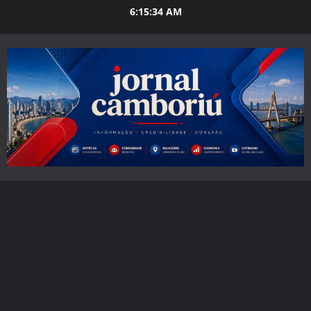
Skip
6:15:35 AM
to
content