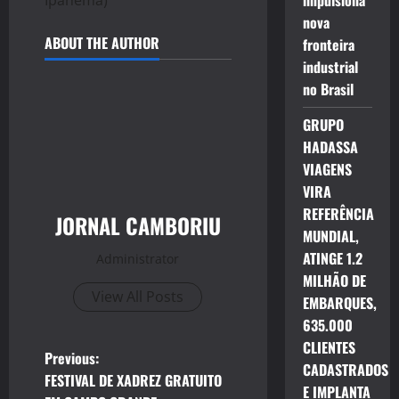
impulsiona
nova
ABOUT THE AUTHOR
fronteira
industrial
no Brasil
GRUPO
HADASSA
VIAGENS
VIRA
REFERÊNCIA
JORNAL CAMBORIU
MUNDIAL,
ATINGE 1.2
Administrator
MILHÃO DE
View All Posts
EMBARQUES,
635.000
CLIENTES
P
Previous:
CADASTRADOS
FESTIVAL DE XADREZ GRATUITO
E IMPLANTA