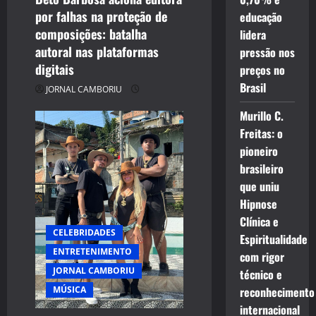
o
por falhas na proteção de
educação
composições: batalha
n
lidera
autoral nas plataformas
pressão nos
digitais
preços no
Brasil
JORNAL CAMBORIU
Murillo C.
Freitas: o
pioneiro
brasileiro
que uniu
Hipnose
Clínica e
CELEBRIDADES
Espiritualidade
ENTRETENIMENTO
com rigor
JORNAL CAMBORIU
técnico e
MÚSICA
reconhecimento
internacional