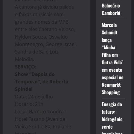
Balneário
A cantora já dividiu palcos
Camboriú
e faixas musicais com
grandes nomes da MPB,
Marcela
entre eles Caetano Veloso,
Schmidt
Hyldon Souza, Oswaldo
lança
Montenegro, George Israel,
“Minha
Sandra de Sá e Luiz
Filha em
Melodia.
Outra Vida”
SERVIÇO:
em evento
Show “Depois do
especial no
Temporal”, de Roberta
Neumarkt
Spindel
Shopping
Data: 24 de julho
Energia do
Horário: 21h
futuro:
Local: Baretto-Londra –
hidrogênio
Hotel Fasano (Avenida
verde
Vieira Souto, 80, Praia de
Ipanema)