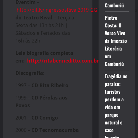
Eventim
–
Camboriú
http://bit.ly/IngressosRival2019_2GIaEKp
.
Bilheteria
Pietro
do Teatro Rival
– Terça a
Costa: O
Sexta das 13h às 21h |
Verso Vivo
Sábados e Feriados das
da Imersão
16h às 22h
Literária
Leia biografia completa
em
em:
http://ritabenneditto.com.br/biografia/
Camboriú
Discografia:
Tragédia no
paraíso:
1997 –
CD Rita Ribeiro
turistas
1999 –
CD Pérolas aos
perdem a
Povos
vida em
parque
2001 –
CD Comigo
natural e
caso
2006 –
CD Tecnomacumba
levanta