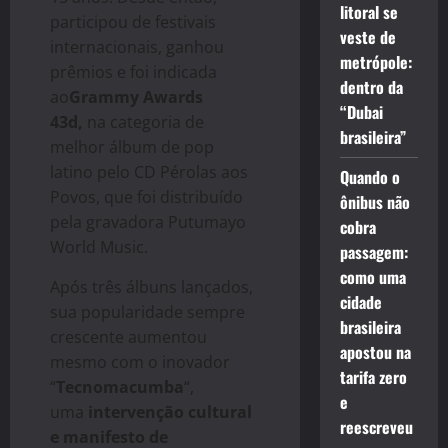
litoral se
participou de festivais
veste de
internacionais, ganhou
metrópole:
prêmios e foi indicada
dentro da
ao
Grammy Awards
“Dubai
43d,
na categoria de
brasileira”
melhor álbum de pop
latino pelo CD Pérolas aos
Quando o
Povos, que foi distribuído
ônibus não
pela gravadora Putumayo
cobra
World Music.
passagem:
como uma
Após três álbuns lançados,
cidade
sua popularidade sempre
brasileira
crescente aumentou
apostou na
mesmo com o inovador
tarifa zero
“
Tecnomacumba
“,
e
uma
intervenção cultural
reescreveu
e manifesto de