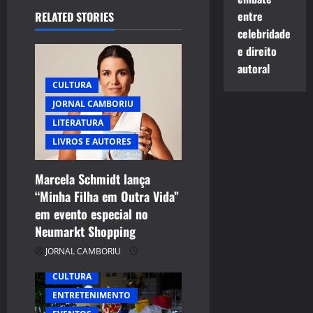
v
entre
RELATED STORIES
i
celebridade
e direito
g
autoral
CULTURA
a
JORNAL CAMBORIU
t
LITERATURA
LIVROS E AUTORES
i
Marcela Schmidt lança
o
“Minha Filha em Outra Vida”
n
em evento especial no
Neumarkt Shopping
JORNAL CAMBORIU
CULTURA
ENTRETENIMENTO