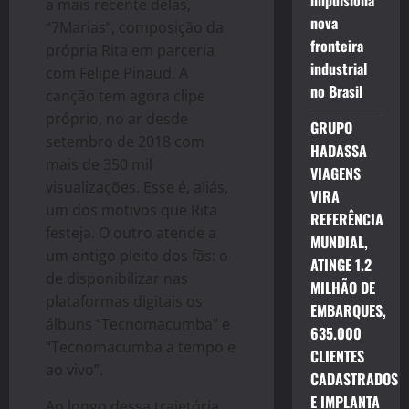
impulsiona
a mais recente delas,
nova
“7Marias”, composição da
fronteira
própria Rita em parceria
industrial
com Felipe Pinaud. A
no Brasil
canção tem agora clipe
próprio, no ar desde
GRUPO
setembro de 2018 com
HADASSA
mais de 350 mil
VIAGENS
visualizações. Esse é, aliás,
VIRA
um dos motivos que Rita
REFERÊNCIA
festeja. O outro atende a
MUNDIAL,
um antigo pleito dos fãs: o
ATINGE 1.2
de disponibilizar nas
MILHÃO DE
plataformas digitais os
EMBARQUES,
álbuns “Tecnomacumba” e
635.000
“Tecnomacumba a tempo e
CLIENTES
ao vivo”.
CADASTRADOS
E IMPLANTA
Ao longo dessa trajetória