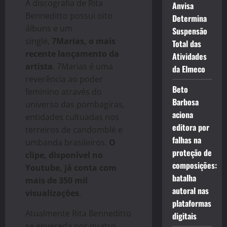
A discografia de Rita
Anvisa
Benneditto possui oito
Determina
álbuns e um
Suspensão
single,
7Marias, o mais
Total das
recente lançamento da
Atividades
artista
. 7Marias é uma
da Elmeco
reverência ao poder
Beto
feminino através do
Barbosa
universo das pombagiras,
aciona
entidades cultuadas nos
editora por
terreiros de candomblé e
falhas na
umbanda brasileiros.
O
proteção de
clipe, disponível no
composições:
Youtube, já conta com
batalha
mais de 350 mil
autoral nas
visualizações
.
plataformas
Atualmente Rita Benneditto
digitais
se envereda por quatro