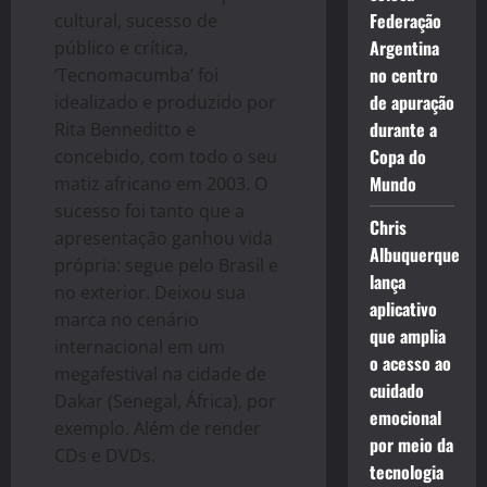
Federação
cultural, sucesso de
Argentina
público e crítica,
no centro
‘Tecnomacumba’ foi
de apuração
idealizado e produzido por
durante a
Rita Benneditto e
Copa do
concebido, com todo o seu
Mundo
matiz africano em 2003. O
sucesso foi tanto que a
Chris
apresentação ganhou vida
Albuquerque
própria: segue pelo Brasil e
lança
no exterior. Deixou sua
aplicativo
marca no cenário
que amplia
internacional em um
o acesso ao
megafestival na cidade de
cuidado
Dakar (Senegal, África), por
emocional
exemplo. Além de render
por meio da
CDs e DVDs.
tecnologia