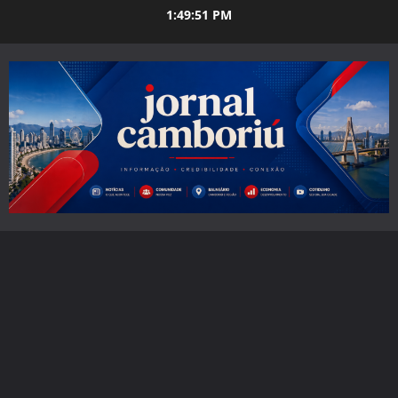
Skip
1:49:52 PM
to
content