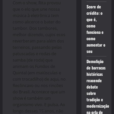
Com o show, Rita provou
Score de
que o elo que une nossa
crédito: o
música à eletrônica tem
que é,
como alicerce o bater do
como
tambor. Dos tambores,
funciona e
melhor dizendo, cujos ecos
como
reverberam para além dos
aumentar o
terreiros, passando pelas
seu
patuscadas e rodas de
samba (de roda) que
Demolição
animam os Fundos de
de barracas
Quintal (em maiúsculas e
históricas
com trocadilho) de aqui, no
reacende
Recôncavo ou nos rincões
debate
do Brasil. Acontece que um
sobre
show é também um
tradição e
organismo vivo. E pulsa. Ao
modernização
longo desses 15 anos, não
na orla de