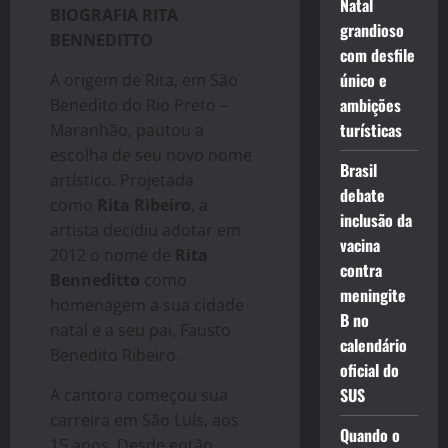
Natal
BIOGRAFIA RITA
grandioso
BENNEDITTO
com desfile
único e
A origem de Rita, em São
ambições
Benedito do Rio Preto –
turísticas
Maranhão, pautou a
escolha de seu novo nome
Brasil
artístico. Projetada
debate
como
Rita Ribeiro
, a
inclusão da
artista decidiu adotar em
vacina
2012 o nome de
Rita
contra
Benneditto
como
meningite
homenagem a sua cidade
B no
natal e a seu pai, Fausto
calendário
Benedito Ribeiro.
oficial do
SUS
A cantora começou sua
carreira em São Luís, aos
Quando o
15 anos. Desde então,