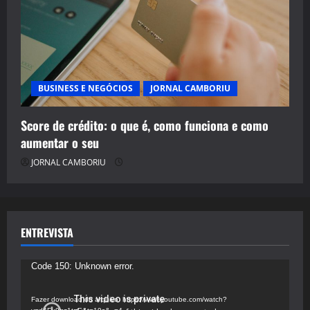
BUSINESS E NEGÓCIOS
JORNAL CAMBORIU
Score de crédito: o que é, como funciona e como
aumentar o seu
JORNAL CAMBORIU
ENTREVISTA
Tocador
Code 150: Unknown error.
de
vídeo
Fazer download do arquivo: https://www.youtube.com/watch?