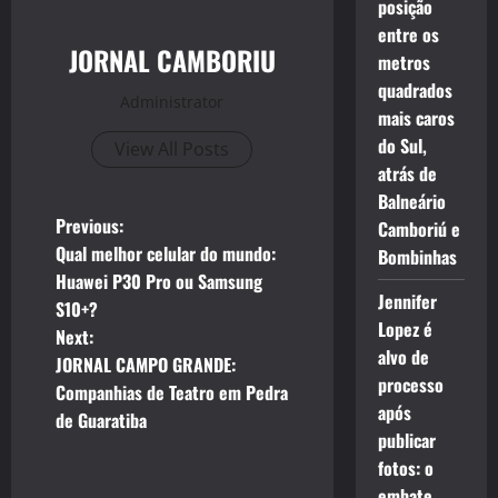
posição
entre os
JORNAL CAMBORIU
metros
quadrados
Administrator
mais caros
do Sul,
View All Posts
atrás de
Balneário
P
Previous:
Camboriú e
Qual melhor celular do mundo:
Bombinhas
o
Huawei P30 Pro ou Samsung
Jennifer
S10+?
s
Lopez é
Next:
alvo de
t
JORNAL CAMPO GRANDE:
processo
Companhias de Teatro em Pedra
n
após
de Guaratiba
publicar
a
fotos: o
embate