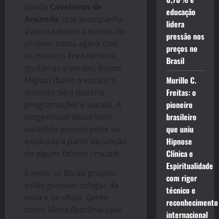
banda
Cavaleiros de
educação
Aruanda
, que acompanha
lidera
a artista desde a estreia do
pressão nos
projeto, conta agora com
preços no
os músicos Fred Ferreira
Brasil
(guitarras e vocais), Bruno
Murillo C.
Migliari (baixo e vocais) e
Freitas: o
Ronaldo Silva (bateria,
pioneiro
programações e vocais). A
brasileiro
longevidade desse bem-
que uniu
sucedido projeto pode ser
Hipnose
explicada a partir da junção
Clínica e
de alguns fatores cruciais.
Espiritualidade
E entre os fãs do projeto
com rigor
estão grandes colegas da
técnico e
cena e de ofício. Gente
reconhecimento
como Maria Bethânia (que
internacional