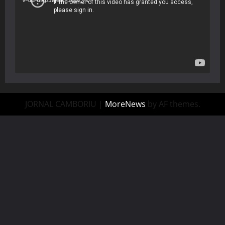
v=d4Fu9gz1tqE&t=19s&_=4
JORNAL CAMBORIU
|
MoreNews
by AF themes.