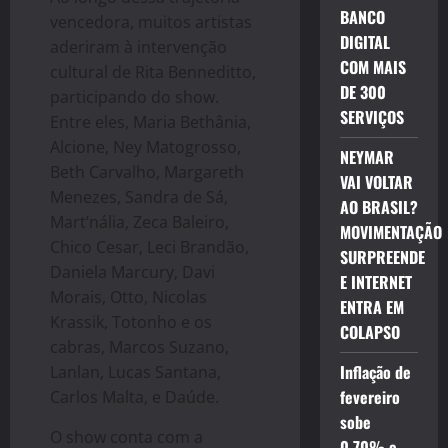
BANCO
vencedora, muitos artistas
DIGITAL
aderiram à intervenção
COM MAIS
cultural de Rita Benneditto,
DE 300
participando do show.
SERVIÇOS
Entre eles, Maria Bethânia,
Alcione, Ney Matogrosso,
NEYMAR
Beth Carvalho, Margareth
VAI VOLTAR
Menezes, Sandra de Sá,
AO BRASIL?
Mart’nália, Zeca Baleiro,
MOVIMENTAÇÃO
Chico Cesar, Leci Brandão,
SURPREENDE
Daniela Marcury, Davi
E INTERNET
Morais, Otto, Nicolas
ENTRA EM
Krassik, Totonho e os
COLAPSO
cabras, Marcos Suzano,
Inflação de
Lanlan, Lucas Santana,
fevereiro
Carlos Malta, e Daúde.
sobe
O show conta com a
0,70% e