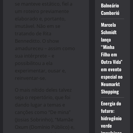
se manteve estático, fiel a
Balneário
um roteiro previamente
Camboriú
elaborado e, portanto,
Marcela
imutável. Não em se
Schmidt
tratando de Rita
lança
Benneditto. O show
“Minha
amadureceu – assim como
Filha em
sua intérprete – e
Outra Vida”
possibilitou a ela
em evento
experimentar, ousar e,
especial no
reinventar-se.
Neumarkt
O mais nítido deles talvez
Shopping
seja o repertório, que foi
Energia do
dando lugar a temas e
futuro:
canções como “De mina”
hidrogênio
(Josias Sobrinho), “Mamãe
verde
Oxum (Domínio Público) e,