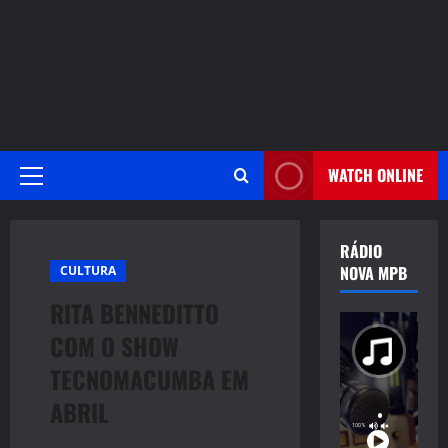
WATCH ONLINE
Primary
Menu
RÁDIO
NOVA MPB
CULTURA
RITA BENNEDITTO
COM O SHOW
TECNOMACUMBA EM
ABRIL