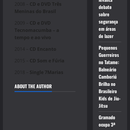
2008 –
CD e DVD Três
debate
Meninas do Brasil
sobre
segurança
2009 –
CD e DVD
em áreas
Tecnomacumba – a
de lazer
tempo e ao vivo
Pequenos
2014 –
CD Encanto
Guerreiros
2015 –
CD Som e Fúria
no Tatame:
Balneário
2018 –
Single 7Marias
Camboriú
Brilha no
ABOUT THE AUTHOR
Brasileiro
Kids de Jiu-
Jitsu
Gramado
ocupa 3ª