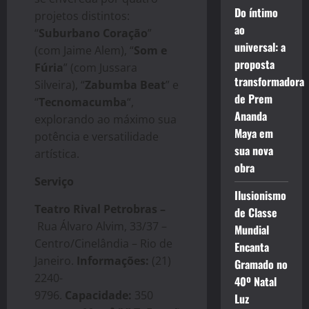
Do íntimo
projetos distintos:
ao
“
Suburbano Coração
”
universal: a
(com Jaime Alem), “
Som e
proposta
Fúria
” (com Jussara
transformadora
Silveira), “
Zabumba Beat
” e
de Prem
“
Tecnomacumba
“,
Ananda
explorando ao máximo sua
Maya em
potência e versatilidade
sua nova
artística.
obra
Serviço
Ilusionismo
Teatro Rival Petrobras –
de Classe
Rua Álvaro Alvim, 33/37 –
Mundial
Centro/Cinelândia – Rio de
Encanta
Janeiro.
Informações:
(21)
Gramado no
2240-
40º Natal
9796.
Capacidade:
350
Luz