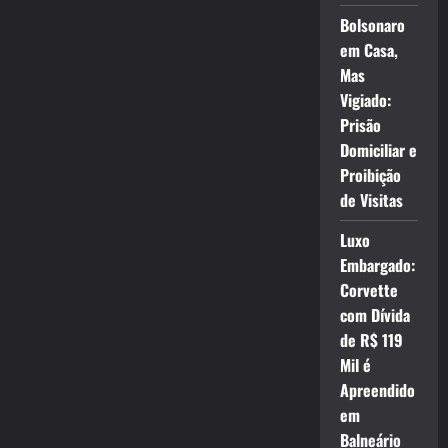
Bolsonaro
em Casa,
Mas
Vigiado:
Prisão
Domiciliar e
Proibição
de Visitas
Luxo
Embargado:
Corvette
com Dívida
de R$ 119
Mil é
Apreendido
em
Balneário