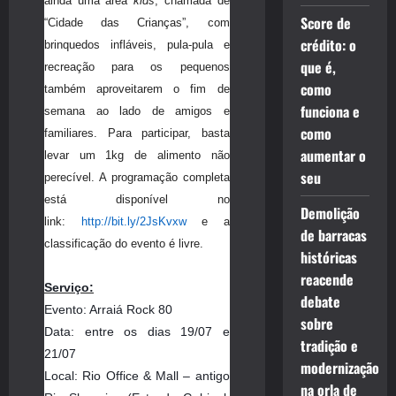
ainda uma área
kids
, chamada de
Score de
“Cidade das Crianças”, com
crédito: o
brinquedos infláveis, pula-pula e
que é,
recreação para os pequenos
como
também aproveitarem o fim de
funciona e
semana ao lado de amigos e
como
familiares. Para participar, basta
aumentar o
levar um 1kg de alimento não
seu
perecível. A programação completa
está disponível no
Demolição
link:
http://bit.ly/2JsKvxw
e a
de barracas
classificação do evento é livre.
históricas
reacende
Serviço:
debate
Evento: Arraiá Rock 80
sobre
Data: entre os dias 19/07 e
tradição e
21/07
modernização
Local: Rio Office & Mall – antigo
na orla de