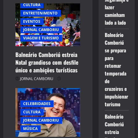
CULTURA
lazer
ENTRETENIMENTO
caminham
lado a lado
EVENTOS
JORNAL CAMBORIU
Balneário
VIAGEM E TURISMO
Camboriú
se prepara
Balneário Camboriú estreia
para
Natal grandioso com desfile
retomar
único e ambições turísticas
temporada
JORNAL CAMBORIU
de
cruzeiros e
impulsionar
turismo
CELEBRIDADES
CULTURA
Balneário
JORNAL CAMBORIU
Camboriú
MÚSICA
estreia