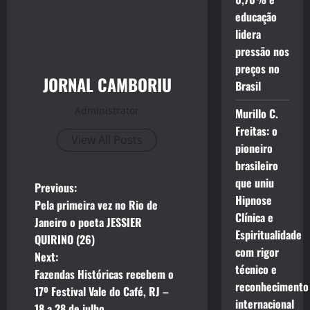
educação
lidera
pressão nos
preços no
JORNAL CAMBORIU
Brasil
Administrator
Murillo C.
Freitas: o
View All Posts
pioneiro
brasileiro
que uniu
P
Previous:
Hipnose
Pela primeira vez no Rio de
o
Clínica e
Janeiro o poeta JESSIER
Espiritualidade
QUIRINO (26)
s
com rigor
Next:
técnico e
t
Fazendas Históricas recebem o
reconhecimento
17º Festival Vale do Café, RJ –
n
internacional
18 a 28 de julho