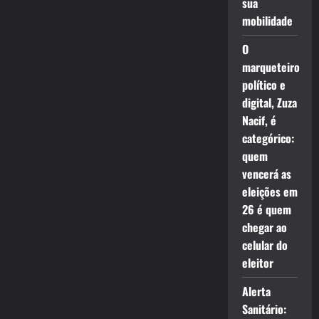
sua
mobilidade
O
marqueteiro
político e
digital, Zuza
Nacif, é
categórico:
quem
vencerá as
eleições em
26 é quem
chegar ao
celular do
eleitor
Alerta
Sanitário: