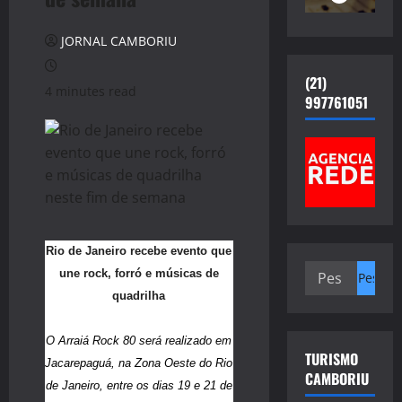
JORNAL CAMBORIU
(21)
4 minutes read
997761051
Rio de Janeiro recebe evento que
Pesquisar
une rock, forró e músicas de
por:
quadrilha
O Arraiá Rock 80 será realizado em
TURISMO
Jacarepaguá, na Zona Oeste do Rio
CAMBORIU
de Janeiro, entre os dias 19 e 21 de