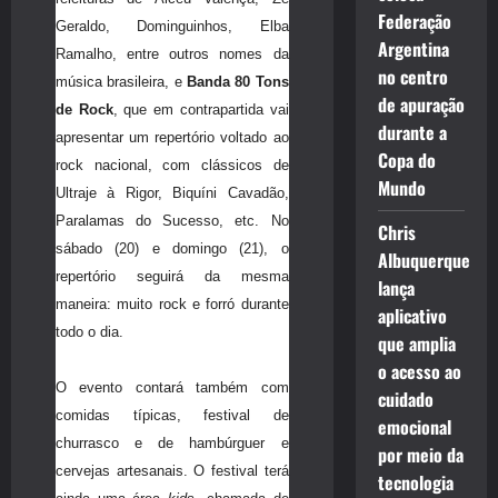
Federação
Geraldo, Dominguinhos, Elba
Argentina
Ramalho, entre outros nomes da
no centro
música brasileira, e
Banda 80 Tons
de apuração
de Rock
, que em contrapartida vai
durante a
apresentar um repertório voltado ao
Copa do
rock nacional, com clássicos de
Mundo
Ultraje à Rigor, Biquíni Cavadão,
Paralamas do Sucesso, etc. No
Chris
sábado (20) e domingo (21), o
Albuquerque
repertório seguirá da mesma
lança
maneira: muito rock e forró durante
aplicativo
todo o dia.
que amplia
o acesso ao
O evento contará também com
cuidado
comidas típicas, festival de
emocional
churrasco e de hambúrguer e
por meio da
cervejas artesanais. O festival terá
tecnologia