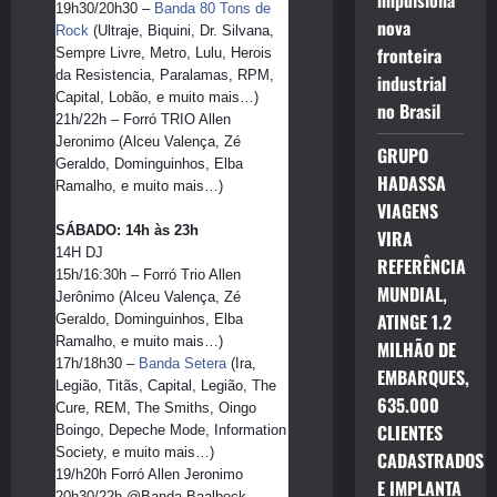
impulsiona
19h30/20h30 – 
Banda 80 Tons de 
nova
Rock
 (Ultraje, Biquini, Dr. Silvana, 
fronteira
Sempre Livre, Metro, Lulu, Herois 
da Resistencia, Paralamas, RPM, 
industrial
Capital, Lobão, e muito mais…)
no Brasil
21h/22h – Forró TRIO Allen 
Jeronimo (Alceu Valença, Zé 
GRUPO
Geraldo, Dominguinhos, Elba 
HADASSA
Ramalho, e muito mais…)
VIAGENS
SÁBADO: 14h às 23h
VIRA
14H DJ 
REFERÊNCIA
15h/16:30h – Forró Trio Allen 
MUNDIAL,
Jerônimo (Alceu Valença, Zé 
ATINGE 1.2
Geraldo, Dominguinhos, Elba 
Ramalho, e muito mais…)
MILHÃO DE
17h/18h30 – 
Banda Setera
 (Ira, 
EMBARQUES,
Legião, Titãs, Capital, Legião, The 
635.000
Cure, REM, The Smiths, Oingo 
CLIENTES
Boingo, Depeche Mode, Information 
Society, e muito mais…)
CADASTRADOS
19/h20h Forró Allen Jeronimo
E IMPLANTA
20h30/22h @Banda Baalbeck 