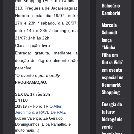
Rio Shopping (Estr. do Gabinal,
Balneário
313, Freguesia de Jacarepaguá)
Camboriú
Horário: sexta, dia 19/07: entre
17h e 23h / sábado, dia 20/07:
Marcela
entre 14h e 23h / domingo, dia
Schmidt
21/07: 14h às 22h
lança
Classificação: livre
“Minha
Entrada: gratuita, mediante a
Filha em
doação de 2kg de alimento não
Outra Vida”
perecível
em evento
*O evento é
pet-friendly
especial no
PROGRAMAÇÃO:
Neumarkt
Shopping
SEXTA: 17h às 23h
17H DJ 
Energia do
18h/19h – Forró TRIO 
Allen 
futuro:
Jerônimo & a RAVE De RAIZ
hidrogênio
(Alceu Valença, Zé Geraldo, 
Dominguinhos, Elba Ramalho, e 
verde
muito mais…)