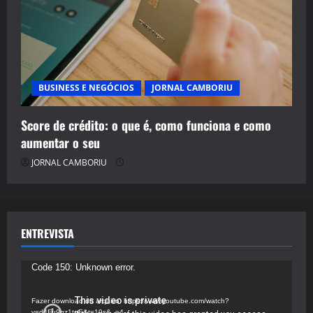
BUSINESS E NEGÓCIOS
JORNAL CAMBORIU
Score de crédito: o que é, como funciona e como
aumentar o seu
JORNAL CAMBORIU
ENTREVISTA
Tocador
Code 150: Unknown error.
de
vídeo
Fazer download do arquivo: https://www.youtube.com/watch?
v=d4Fu9gz1tqE&t=19s&_=4