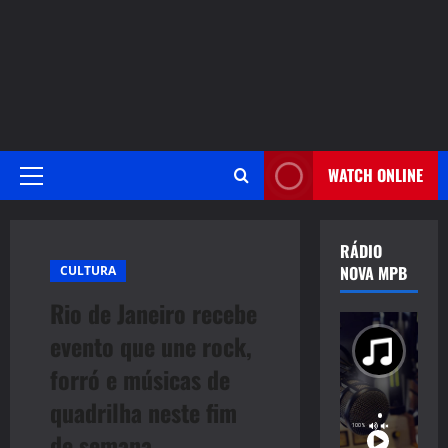
WATCH ONLINE
Primary
Menu
RÁDIO
NOVA MPB
CULTURA
Rio de Janeiro recebe
evento que une rock,
forró e músicas de
quadrilha neste fim
de semana