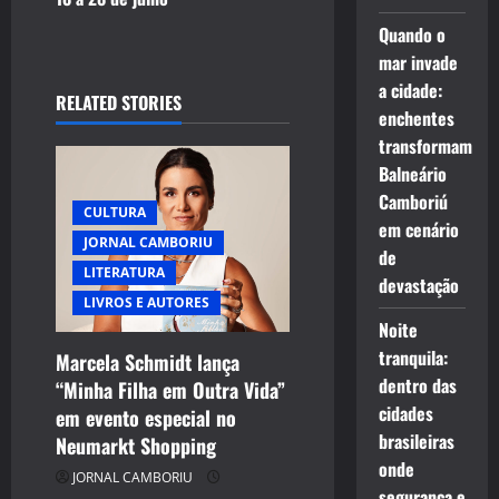
a
Quando o
mar invade
v
a cidade:
RELATED STORIES
enchentes
i
transformam
Balneário
g
Camboriú
CULTURA
a
em cenário
JORNAL CAMBORIU
de
t
LITERATURA
devastação
LIVROS E AUTORES
i
Noite
tranquila:
Marcela Schmidt lança
o
dentro das
“Minha Filha em Outra Vida”
n
cidades
em evento especial no
brasileiras
Neumarkt Shopping
onde
JORNAL CAMBORIU
segurança e