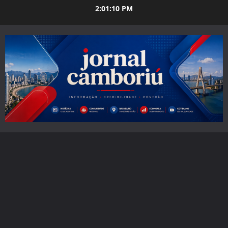
Skip
2:01:12 PM
to
content