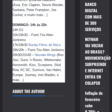
BANCO
(Asia, Eric Clapton, Stevie Wonder, 
DIGITAL
Santana, Peter Frampton, Joe 
Cocker, e muito mais…)
COM MAIS
DE 300
DOMINGO: 14h às 22h
SERVIÇOS
14H DJ 
15h/16h30 – Forró Trio Allen 
NEYMAR
Jerônimo
VAI VOLTAR
17h/18h30 
Banda Filhos de Nóca
19h/20h – Forró Trio Allen Jerônimo
AO BRASIL?
20h30/21h30 – 
Nevada Wings
 (Bon 
MOVIMENTAÇÃO
Jovi, Guns ‘n Roses, Whitesnake, 
SURPREENDE
Aerosmith, Kiss, Scorpions, Skid 
E INTERNET
Row, AC DC, Survivor, Van Halen, 
Europe, Journey, Iron Maiden, e 
ENTRA EM
mais…)
COLAPSO
ABOUT THE AUTHOR
Inflação de
fevereiro
sobe
0,70% e