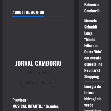
Balneário
Camboriú
ABOUT THE AUTHOR
Marcela
Schmidt
lança
“Minha
Filha em
Outra Vida”
em evento
JORNAL CAMBORIU
especial no
Neumarkt
Administrator
Shopping
View All Posts
Energia do
futuro:
hidrogênio
P
Previous:
verde
MUSICAL INFANTIL: “Grandes