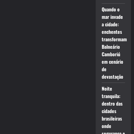
Quando o
mar invade
a cidade:
enchentes
transformam
Balneário
Camboriú
em cenário
de
devastação
Noite
tranquila:
dentro das
cidades
brasileiras
onde
segurança e