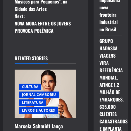
o
impulsiona
Músicos para Pequenos”, na
nova
Cidade das Artes
s
fronteira
Next:
industrial
t
NOVA MODA ENTRE OS JOVENS
no Brasil
PROVOCA POLÊMICA
n
GRUPO
a
HADASSA
VIAGENS
RELATED STORIES
v
VIRA
REFERÊNCIA
i
MUNDIAL,
g
ATINGE 1.2
CULTURA
MILHÃO DE
JORNAL CAMBORIU
a
EMBARQUES,
LITERATURA
635.000
t
LIVROS E AUTORES
CLIENTES
i
CADASTRADOS
Marcela Schmidt lança
E IMPLANTA