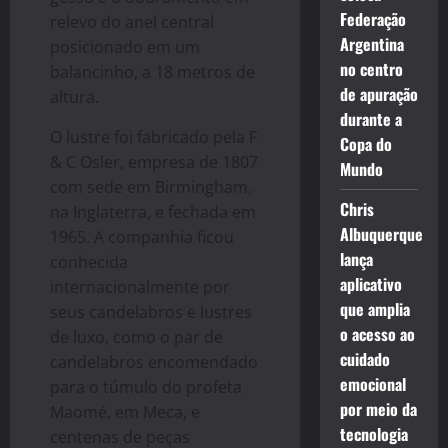
Federação
relevo do anel central
Argentina
posicionado em um
no centro
balancinho, a 18 metros de
de apuração
altura.
durante a
O lustre foi fabricado pela F
Copa do
& C Osler, empresa de 1807
Mundo
com sede em Birmingham,
Chris
na Inglaterra, e fechada em
Albuquerque
1965. A companhia ficou
lança
conhecida
aplicativo
internacionalmente por
que amplia
seus candelabros e lustres
o acesso ao
de luxo, como o par de
cuidado
candelabros encomendado
emocional
para o túmulo do profeta
por meio da
Maomé, em Meca, e
tecnologia
centenas de peças