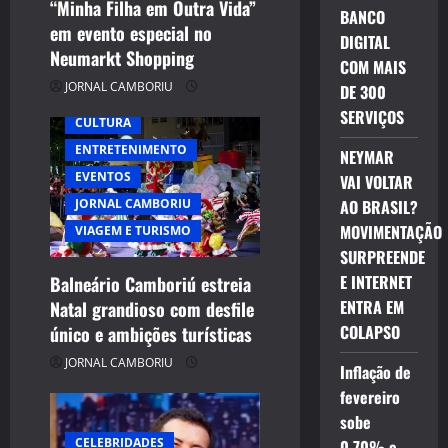
“Minha Filha em Outra Vida”
o
BANCO
em evento especial no
DIGITAL
n
Neumarkt Shopping
COM MAIS
JORNAL CAMBORIU
DE 300
SERVIÇOS
CULTURA
ENTRETENIMENTO
NEYMAR
EVENTOS
VAI VOLTAR
JORNAL CAMBORIU
AO BRASIL?
MOVIMENTAÇÃO
VIAGEM E TURISMO
SURPREENDE
E INTERNET
Balneário Camboriú estreia
ENTRA EM
Natal grandioso com desfile
COLAPSO
único e ambições turísticas
JORNAL CAMBORIU
Inflação de
fevereiro
sobe
CELEBRIDADES
0,70% e