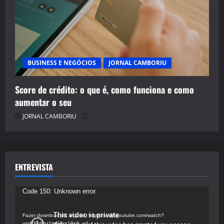
BUSINESS E NEGÓCIOS
JORNAL CAMBORIU
Score de crédito: o que é, como funciona e como
aumentar o seu
JORNAL CAMBORIU
ENTREVISTA
Tocador
Code 150: Unknown error.
de
vídeo
Fazer download do arquivo: https://www.youtube.com/watch?
v=d4Fu9gz1tqE&t=19s&_=4