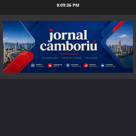
Skip
8:09:37 PM
to
content