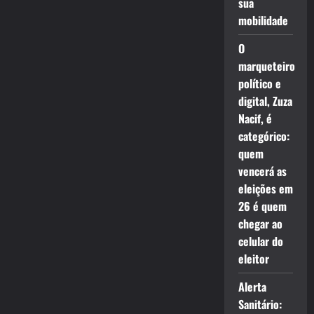
sua
mobilidade
O
marqueteiro
político e
digital, Zuza
Nacif, é
categórico:
quem
vencerá as
eleições em
26 é quem
chegar ao
celular do
eleitor
Alerta
Sanitário: