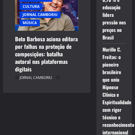
educação
CULTURA
lidera
JORNAL CAMBORIU
pressão nos
MÚSICA
preços no
Brasil
Beto Barbosa aciona editora
por falhas na proteção de
Murillo C.
composições: batalha
Freitas: o
autoral nas plataformas
pioneiro
digitais
brasileiro
JORNAL CAMBORIU
que uniu
Hipnose
Clínica e
Espiritualidade
com rigor
técnico e
reconhecimento
internacional