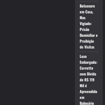
Bolsonaro
em Casa,
Mas
Vigiado:
Prisão
Domiciliar e
Proibição
de Visitas
Luxo
Embargado:
Corvette
com Dívida
de R$ 119
Mil é
Apreendido
em
Balneário