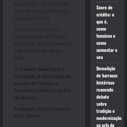
exportadas, no século XIX,
Score de
para decorar palácios dos
crédito: o
marajás da Índia.
que é,
como
O lustre central tem a
funciona e
mesma idade do Theatro
como
Municipal, que comemora
aumentar o
110 anos no dia 14 de
seu
julho.
Demolição
O Theatro Municipal é
de barracas
vinculado à Secretaria de
históricas
Estado de Cultura e
reacende
Economia Criativa do Rio
debate
de Janeiro
sobre
Endereço: Praça Floriano
tradição e
s/nº, Centro.
modernização
na orla de