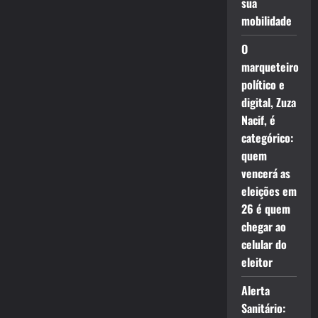
sua
mobilidade
O
marqueteiro
político e
digital, Zuza
Nacif, é
categórico:
quem
vencerá as
eleições em
26 é quem
chegar ao
celular do
eleitor
Alerta
Sanitário: