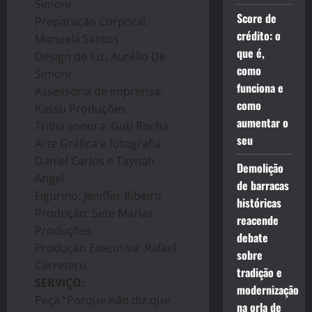
Simoni
Score de
Preparação Corporal:
crédito: o
Manuela Santos
que é,
Design de luz: Aurélio De
como
Simoni
funciona e
Assessoria de imprensa:
como
Kassu Produções
aumentar o
Trilha sonora: Guti Rocha
seu
Arte Gráfica e fotografia:
Daniel Carlos e Taynah
Demolição
Angel
de barracas
Figurino: Jeniffer Ribeiro
históricas
Produção: Sete Marias
reacende
Produções
debate
Produção Executiva: Rafael
sobre
Carretero
tradição e
SERVIÇO:
modernização
Peça “Porque não diz que
na orla de