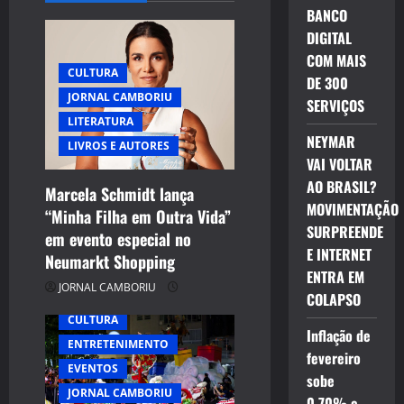
BANCO
i
DIGITAL
COM MAIS
g
CULTURA
DE 300
JORNAL CAMBORIU
a
SERVIÇOS
LITERATURA
t
NEYMAR
LIVROS E AUTORES
VAI VOLTAR
i
AO BRASIL?
Marcela Schmidt lança
MOVIMENTAÇÃO
“Minha Filha em Outra Vida”
o
SURPREENDE
em evento especial no
n
E INTERNET
Neumarkt Shopping
ENTRA EM
JORNAL CAMBORIU
COLAPSO
CULTURA
Inflação de
ENTRETENIMENTO
fevereiro
EVENTOS
sobe
JORNAL CAMBORIU
0,70% e