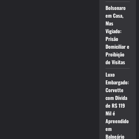
Bolsonaro
em Casa,
Mas
Vigiado:
Prisão
Domiciliar e
Proibição
de Visitas
Luxo
Embargado:
Corvette
com Dívida
de R$ 119
Mil é
Apreendido
em
Balneário