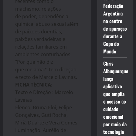
recentes como o
Federação
machismo, relações
Argentina
de poder, dependência
no centro
química, abuso sexual além
de apuração
de paixões doentias,
durante a
paixões verdadeiras e
Copa do
relações familiares em
Mundo
ambientes conturbados.
“Por que não diz
Chris
que me ama?” tem direção
Albuquerque
e texto de Marcelo Lavinas.
lança
FICHA TÉCNICA:
aplicativo
Texto e Direção : Marcelo
que amplia
Lavinas
o acesso ao
Elenco: Bruna Eloi, Felipe
cuidado
Gonçalves, Guti Rocha,
emocional
Miriã Duarte e Vera Gomes
por meio da
Iluminação: Aurélio de
tecnologia