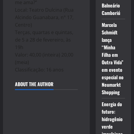
me ama?”
Balneário
Local: Teatro Dulcina (Rua
Camboriú
Alcindo Guanabara, n° 17,
Marcela
Centro)
Schmidt
Terças, quartas e quintas,
lança
de 5 a 28 de fevereiro, às
“Minha
19h
Filha em
Valor: 40,00 (inteira) 20,00
Outra Vida”
(meia)
em evento
Classificação: 16 anos
especial no
ABOUT THE AUTHOR
Neumarkt
Shopping
Energia do
futuro:
hidrogênio
verde