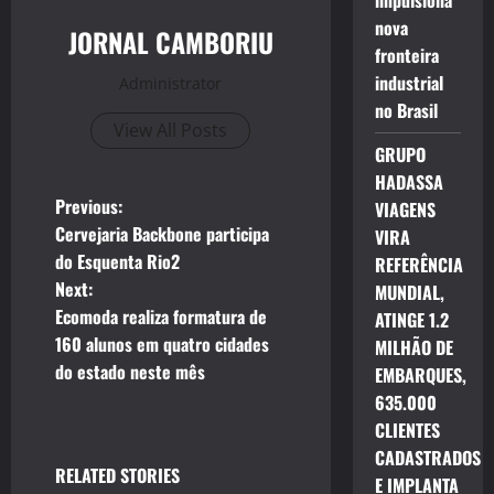
impulsiona
nova
JORNAL CAMBORIU
fronteira
industrial
Administrator
no Brasil
View All Posts
GRUPO
HADASSA
P
Previous:
VIAGENS
Cervejaria Backbone participa
VIRA
o
do Esquenta Rio2
REFERÊNCIA
Next:
MUNDIAL,
s
Ecomoda realiza formatura de
ATINGE 1.2
t
160 alunos em quatro cidades
MILHÃO DE
do estado neste mês
EMBARQUES,
n
635.000
CLIENTES
a
CADASTRADOS
RELATED STORIES
v
E IMPLANTA