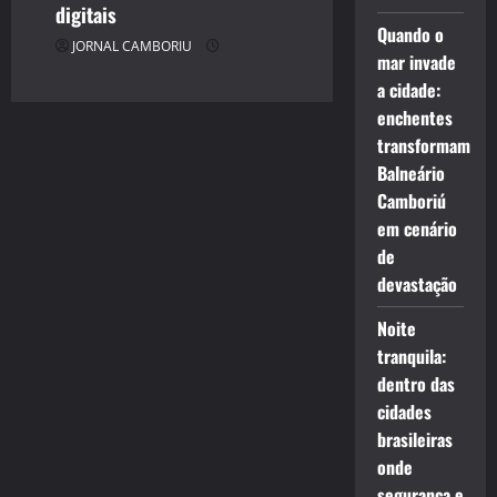
digitais
Quando o
JORNAL CAMBORIU
mar invade
a cidade:
enchentes
transformam
Balneário
Camboriú
em cenário
de
devastação
Noite
tranquila:
dentro das
cidades
brasileiras
onde
segurança e