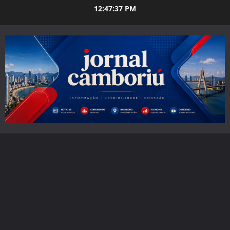
Skip
12:47:38 PM
to
content