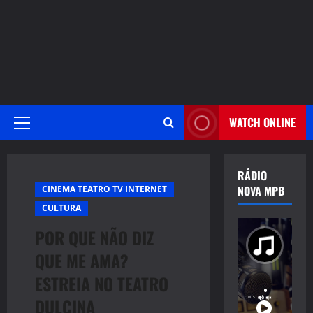
WATCH ONLINE
Primary
Menu
RÁDIO
NOVA MPB
CINEMA TEATRO TV INTERNET
CULTURA
POR QUE NÃO DIZ
QUE ME AMA?
ESTREIA NO TEATRO
DULCINA