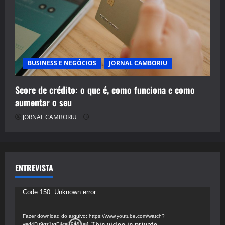
BUSINESS E NEGÓCIOS
JORNAL CAMBORIU
Score de crédito: o que é, como funciona e como
aumentar o seu
JORNAL CAMBORIU
ENTREVISTA
Tocador
Code 150: Unknown error.
de
vídeo
Fazer download do arquivo: https://www.youtube.com/watch?
v=d4Fu9gz1tqE&t=19s&_=4