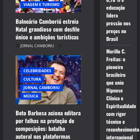
VIAGEM E TURISMO
educação
lidera
Balneário Camboriú estreia
pressão nos
Natal grandioso com desfile
preços no
único e ambições turísticas
Brasil
JORNAL CAMBORIU
Murillo C.
Freitas: o
pioneiro
CELEBRIDADES
brasileiro
CULTURA
que uniu
JORNAL CAMBORIU
Hipnose
MÚSICA
Clínica e
Espiritualidade
Beto Barbosa aciona editora
com rigor
por falhas na proteção de
técnico e
composições: batalha
reconhecimento
autoral nas plataformas
internacional