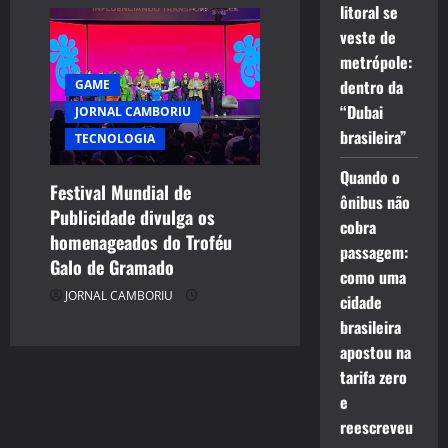
litoral se
veste de
metrópole:
dentro da
GAME
“Dubai
JORNAL CAMBORIU
brasileira”
TECNOLOGIA
Quando o
Festival Mundial de
ônibus não
Publicidade divulga os
cobra
homenageados do Troféu
passagem:
Galo de Gramado
como uma
JORNAL CAMBORIU
cidade
brasileira
apostou na
tarifa zero
e
reescreveu