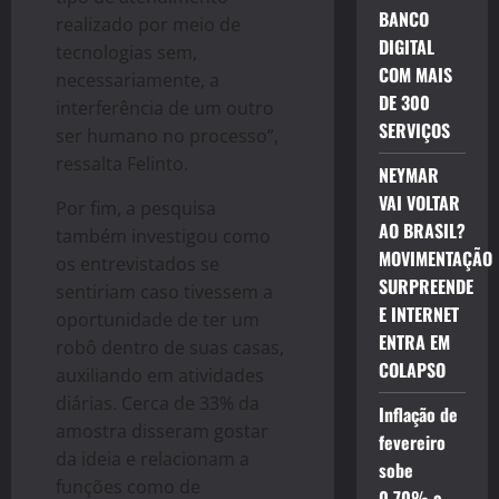
BANCO
realizado por meio de
DIGITAL
tecnologias sem,
COM MAIS
necessariamente, a
DE 300
interferência de um outro
SERVIÇOS
ser humano no processo”,
ressalta Felinto.
NEYMAR
VAI VOLTAR
Por fim, a pesquisa
AO BRASIL?
também investigou como
MOVIMENTAÇÃO
os entrevistados se
SURPREENDE
sentiriam caso tivessem a
E INTERNET
oportunidade de ter um
ENTRA EM
robô dentro de suas casas,
COLAPSO
auxiliando em atividades
diárias. Cerca de 33% da
Inflação de
amostra disseram gostar
fevereiro
da ideia e relacionam a
sobe
funções como de
0,70% e