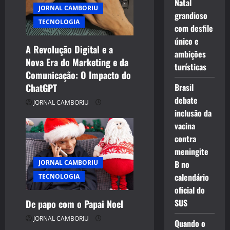
Natal
n
JORNAL CAMBORIU
grandioso
TECNOLOGIA
com desfile
único e
A Revolução Digital e a
ambições
Nova Era do Marketing e da
turísticas
Comunicação: O Impacto do
ChatGPT
Brasil
debate
JORNAL CAMBORIU
inclusão da
vacina
contra
meningite
JORNAL CAMBORIU
B no
calendário
TECNOLOGIA
oficial do
SUS
De papo com o Papai Noel
JORNAL CAMBORIU
Quando o