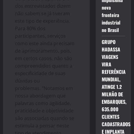
impulsiona
dos entrevistados dizem
nova
não sabem se já tiveram
fronteira
este tipo de experiência.
industrial
Para 80% dos
no Brasil
participantes, serviços
GRUPO
como este ainda precisam
HADASSA
de aprimoramento, pois,
VIAGENS
em certos casos, não são
VIRA
compreendidos quanto a
REFERÊNCIA
especificidade de suas
MUNDIAL,
dúvidas ou
ATINGE 1.2
problemas.
“Notamos em
MILHÃO DE
nossa abordagem que
EMBARQUES,
palavras como agilidade,
635.000
praticidade e objetividade
CLIENTES
são associadas quando se
CADASTRADOS
estimula a pensar neste
E IMPLANTA
tipo de atendimento