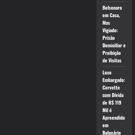
Bolsonaro
em Casa,
Mas
Vigiado:
Prisão
Domiciliar e
Proibição
de Visitas
Luxo
Embargado:
Corvette
com Dívida
de R$ 119
Mil é
Apreendido
em
Balneário