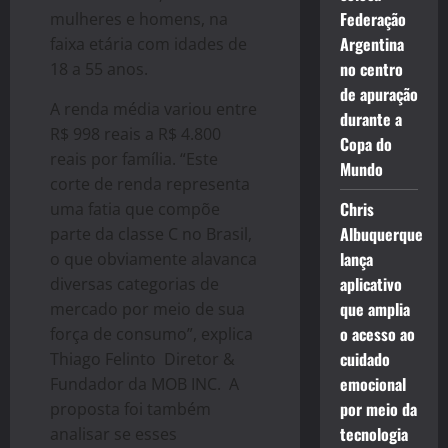
Federação
mulheres e homens, na
Argentina
faixa etária com idades de
no centro
18 a 55 anos.
de apuração
A renda média variou entre
durante a
R$ 998 reais a R$ 4.800
Copa do
reais por família.
“Este
Mundo
corte de renda representa
Chris
uma fatia que compõe
Albuquerque
parte da classe C no Brasil,
lança
o que obviamente alavanca
aplicativo
diversas categorias de
que amplia
mercado por meio de sua
o acesso ao
força de consumo”, explica
cuidado
Thiago Felinto Diretor &
emocional
Fundador da MOB INC. A
por meio da
proposta foi também
tecnologia
analisar se esses