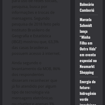
para uso de redes sociais,
Balneário
pesquisa, busca por
Camboriú
informações e trocas de
mensagens. Segundo
Marcela
pesquisa de 2018 feito pelo
Schmidt
Instituto Brasileiro de
lança
Geografia e Estatística
“Minha
(IBGE) mostrou que, 63,3%
Filha em
das casas brasileiras
Outra Vida”
possuem acesso à internet.
em evento
especial no
Ainda segundo o
Neumarkt
levantamento da MOB, 86%
Shopping
dos respondentes
disseram reconhecer que
Energia do
já foi atendido por algum
futuro:
tipo de tecnologia via
hidrogênio
mensagens eletrônicas
verde
ou
chatbot
e apenas 3%