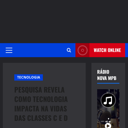
WATCH ONLINE
Primary
Menu
RÁDIO
NOVA MPB
TECNOLOGIA
PESQUISA REVELA
COMO TECNOLOGIA
IMPACTA NA VIDAS
DAS CLASSES C E D