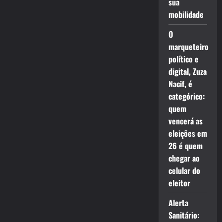
sua
mobilidade
O
marqueteiro
político e
digital, Zuza
Nacif, é
categórico:
quem
vencerá as
eleições em
26 é quem
chegar ao
celular do
eleitor
Alerta
Sanitário: