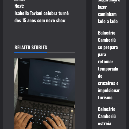
s
Next:
lazer
t
Isabella Taviani celebra turnê
caminham
dos 15 anos com novo show
lado a lado
n
Balneário
a
Camboriú
se prepara
RELATED STORIES
v
para
i
retomar
temporada
g
de
cruzeiros e
a
impulsionar
t
turismo
Balneário
i
Camboriú
o
estreia