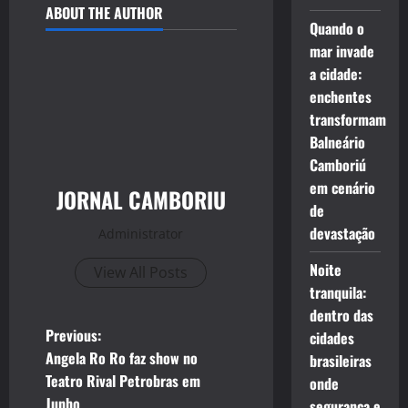
ABOUT THE AUTHOR
Quando o
mar invade
a cidade:
enchentes
transformam
Balneário
Camboriú
em cenário
JORNAL CAMBORIU
de
devastação
Administrator
Noite
View All Posts
tranquila:
dentro das
P
Previous:
cidades
Angela Ro Ro faz show no
brasileiras
o
Teatro Rival Petrobras em
onde
Junho
segurança e