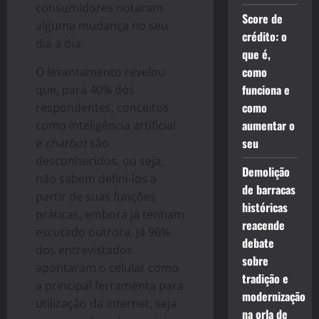
consumidores notaram
Score de
alguma mudança no seu
crédito: o
dia a dia.
que é,
como
O levantamento revelou
funciona e
que, para 40% dos
como
respondentes, conceitos
aumentar o
como inteligência artificial
seu
e
chatbot
são
desconhecidos, ou seja,
Demolição
não sabem defini-los a
de barracas
partir de suas funções
históricas
práticas, embora já tenham
reacende
escutado outrora.
Já 96%
debate
dos entrevistados
sobre
apontaram o celular como
tradição e
a principal ferramenta para
modernização
utilização da internet, seja
na orla de