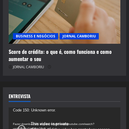
BUSINESS E NEGÓCIOS
JORNAL CAMBORIU
Score de crédito: o que é, como funciona e como
aumentar o seu
JORNAL CAMBORIU
ENTREVISTA
Tocador
Code 150: Unknown error.
de
vídeo
Fazer download do arquivo: https://www.youtube.com/watch?
v=d4Fu9gz1tqE&t=19s&_=4