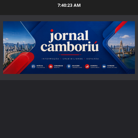
Skip
7:40:25 AM
to
content