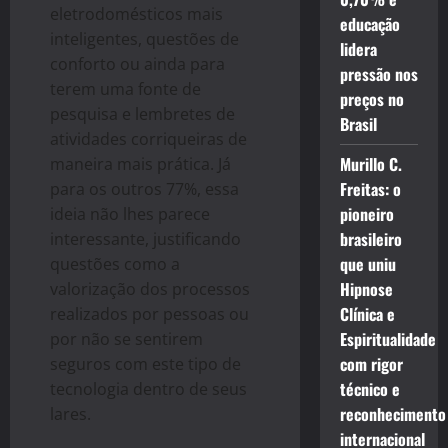
eletrodomésticos mais
educação
inteligentes, questões de
lidera
conforto ou ainda para
pressão nos
terem uma fonte de
preços no
pesquisa e lembretes de
Brasil
atividades corriqueiras de
Murillo C.
maneira mais prática. Já
Freitas: o
para os outros 77%, essa
pioneiro
ideia não lhes parece
brasileiro
interessante, justificando
que uniu
questões como a
Hipnose
valorização dos processos
Clínica e
realizados por pessoas ou
Espiritualidade
por não se sentirem
com rigor
seguros com este tipo de
técnico e
tecnologia dentro de seus
reconhecimento
lares.
internacional