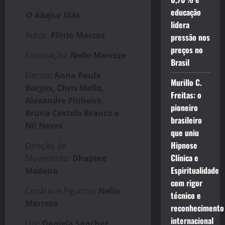
educação
O Abajur lilás
lidera
Autor:
Plinio Marcos
pressão nos
preços no
Encenação:
Nello Marreze
Brasil
Elenco:
Anna Paula
Murillo C.
Borges, Chris Mello,
Freitas: o
Alexandre Pinheiro,
pioneiro
Bruna Castelo Branco e
brasileiro
Nil Neves
que uniu
Hipnose
Direção de
Clínica e
Movimento:
Dhapine
Espiritualidade
Madeira
com rigor
Cenário e Figurino:
Nello
técnico e
Marreze
reconhecimento
internacional
Luz:
Daniela Sanchez