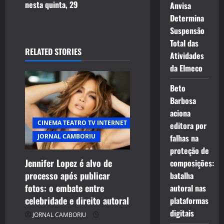
nesta quinta, 29
Anvisa
n
Determina
Suspensão
a
Total das
RELATED STORIES
v
Atividades
da Elmeco
i
Beto
g
Barbosa
aciona
a
CINEMA TEATRO TV INTERNET
editora por
t
falhas na
JORNAL CAMBORIU
proteção de
i
Jennifer Lopez é alvo de
composições:
processo após publicar
batalha
CELEBRIDADES
o
fotos: o embate entre
autoral nas
CINEMA TEATRO TV INTERNET
celebridade e direito autoral
plataformas
n
ENTRETENIMENTO
digitais
JORNAL CAMBORIU
JORNAL CAMBORIU