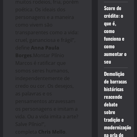
muitos rodeios, fria, porém
Score de
poética. Os ideais dos
crédito: o
personagens e a maneira
que é,
como vivem são
como
transparentes como a vida:
funciona e
cruel, gananciosa e frágil”,
como
define
Anna Paula
aumentar o
Borges
.Montar Plínio
seu
Marcos é ratificar que
somos seres humanos,
Demolição
independentemente de
de barracas
credo ou cor. Os desejos,
históricas
as palavras e os
reacende
pensamentos atravessam
debate
os personagens e imitam a
sobre
vida. Ou a vida imita a arte?
tradição e
Salve Plínio!”,
modernização
completa
Chris Mello
.
na orla de