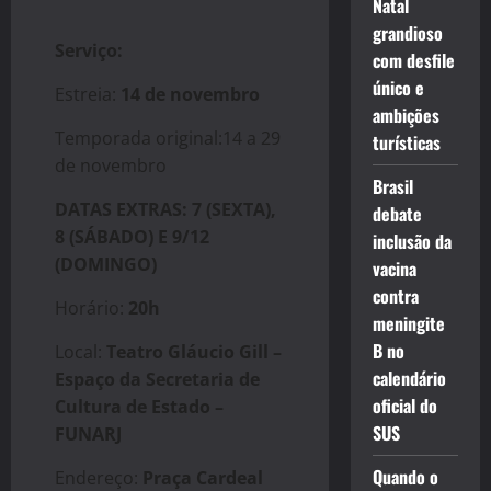
Natal
grandioso
Serviço:
com desfile
único e
Estreia:
14 de novembro
ambições
Temporada original:14 a 29
turísticas
de novembro
Brasil
DATAS EXTRAS: 7 (SEXTA),
debate
8 (SÁBADO) E 9/12
inclusão da
(DOMINGO)
vacina
contra
Horário:
20h
meningite
B no
Local:
Teatro Gláucio Gill –
calendário
Espaço da Secretaria de
oficial do
Cultura de Estado –
SUS
FUNARJ
Quando o
Endereço:
Praça Cardeal