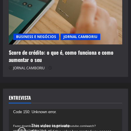
BUSINESS E NEGÓCIOS
JORNAL CAMBORIU
Score de crédito: o que é, como funciona e como
aumentar o seu
JORNAL CAMBORIU
ENTREVISTA
Tocador
Code 150: Unknown error.
de
vídeo
Fazer download do arquivo: https://www.youtube.com/watch?
v=d4Fu9gz1tqE&t=19s&_=4