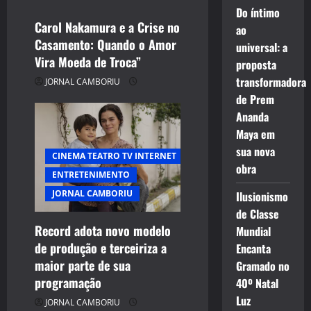
Do íntimo
Carol Nakamura e a Crise no
ao
Casamento: Quando o Amor
universal: a
Vira Moeda de Troca”
proposta
transformadora
JORNAL CAMBORIU
de Prem
Ananda
Maya em
sua nova
CINEMA TEATRO TV INTERNET
obra
ENTRETENIMENTO
JORNAL CAMBORIU
Ilusionismo
de Classe
Record adota novo modelo
Mundial
de produção e terceiriza a
Encanta
maior parte de sua
Gramado no
programação
40º Natal
Luz
JORNAL CAMBORIU