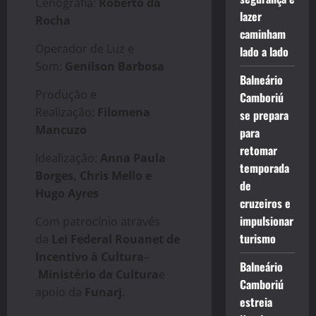
Cenografia:
Roberto da
lazer
Rocha
caminham
Operador de Luz e
lado a lado
Som:
Genilson Barbosa
Balneário
Produção e
Camboriú
Realização:
Filomena
se prepara
Mancuzo
para
retomar
Idealização:
Anna Paula
temporada
Borges, Chris Mello e
de
Hugo Ayres
cruzeiros e
impulsionar
Com patrocínio através
turismo
da
Lei Federal Rouanet de
Incentivo à Cultura
–
Balneário
Ministério da Cultura
e
Camboriú
apoio da
Funarj
.
estreia