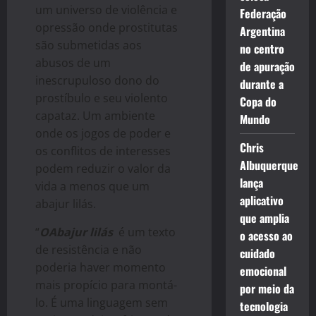
um universo de violência e
Federação
opressão onde prostitutas
Argentina
são submetidas aos
no centro
abusos de um
de apuração
inescrupuloso dono do
durante a
prostíbulo e seu violento
Copa do
capataz. Um ambiente
Mundo
onde os jogos de poder e
Chris
os conflitos de interesses
Albuquerque
podem reduzir o valor da
lança
vida a menos que um
aplicativo
abajur lilás.
que amplia
“
O
Abajur lilás
é um texto
o acesso ao
de resistência e não
cuidado
poderia haver momento
emocional
mais propício para montá-
por meio da
lo. É uma linguagem sem
tecnologia