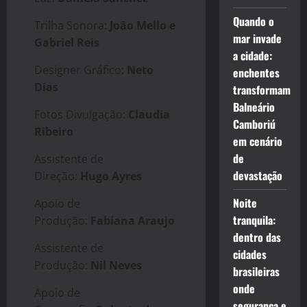
Quando o
Trilha Sonora:
João Mello e
mar invade
Gabriel Reis
a cidade:
Designer Gráfico:
Neto
enchentes
Dias
transformam
Balneário
Fotos Divulgação:
Claudia
Camboriú
Ribeiro
em cenário
de
Assistente de
devastação
Direção:
Hugo Ayres
Noite
Apoio de
tranquila:
Produção:
Fabiana Araujo
dentro das
Assistente de
cidades
Produção:
Nil Neves
brasileiras
onde
Apoio de
segurança e