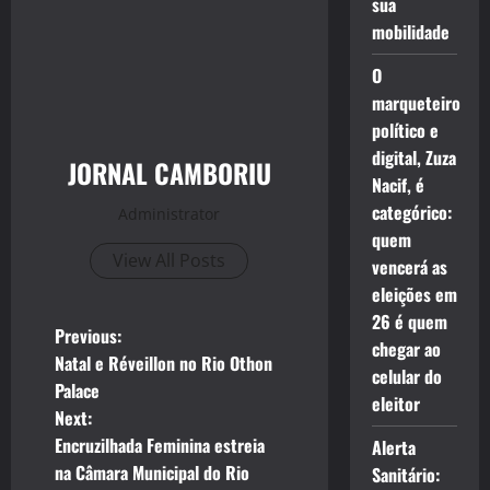
sua
mobilidade
O
marqueteiro
político e
digital, Zuza
JORNAL CAMBORIU
Nacif, é
categórico:
Administrator
quem
View All Posts
vencerá as
eleições em
26 é quem
P
Previous:
chegar ao
Natal e Réveillon no Rio Othon
celular do
o
Palace
eleitor
Next:
s
Encruzilhada Feminina estreia
Alerta
t
na Câmara Municipal do Rio
Sanitário: