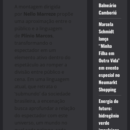
Balneário
A montagem dirigida
Camboriú
por
Nello Marreze
propõe
uma aproximação entre o
Marcela
público e a linguagem
Schmidt
de
Plínio Marcos
,
lança
transformando o
“Minha
espectador em um
Filha em
elemento ativo dentro do
Outra Vida”
espetáculo ao romper a
em evento
divisão entre público e
especial no
cena. Em uma linguagem
Neumarkt
atual, que retrata o
Shopping
‘submundo’ da sociedade
Energia do
brasileira, a encenação
futuro:
busca aprofundar a relação
hidrogênio
do espectador com este
verde
universo, um mundo no