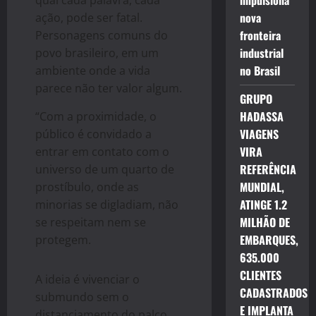
impulsiona
qual cada palavra, cada
nova
ação, pode ser fatal.
fronteira
Personagens comuns do
industrial
povo brasileiro, em um
no Brasil
ambiente onde a vida
parece não ter valor algum.
GRUPO
HADASSA
“Com a proximidade, o
VIAGENS
público é convidado a
VIRA
entrar em contato com o
REFERÊNCIA
universo de um quarto de
MUNDIAL,
prostíbulo, onde as
ATINGE 1.2
minorias se digladiam, não
MILHÃO DE
se respeitam nem se
EMBARQUES,
protegem.
635.000
CLIENTES
A ideia é vivenciar o
CADASTRADOS
submundo sem o
E IMPLANTA
distanciamento do palco