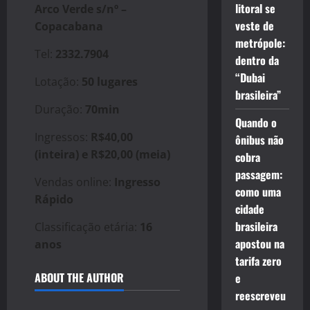
litoral se
Arco Verde s/nº –
veste de
Copacabana
metrópole:
Tel:
2332.7904
dentro da
“Dubai
Lotação:
50 lugares
brasileira”
Duração:
70min
Quando o
Ingressos:
R$40,00
ônibus não
(inteira) e R$20,00 (meia)
cobra
passagem:
Vendas online:
Ingresso
como uma
Rápido
cidade
brasileira
Classificação etária:
16
apostou na
anos
tarifa zero
ABOUT THE AUTHOR
e
reescreveu