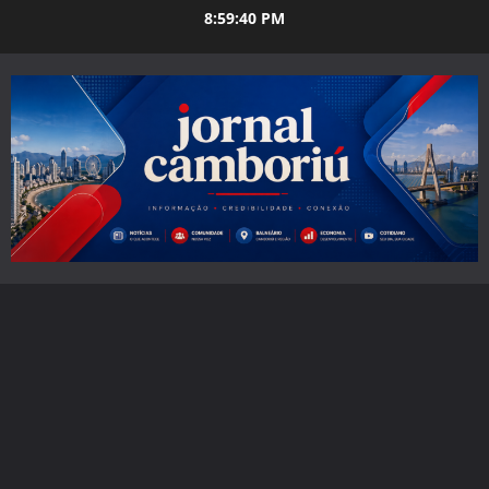
Skip
8:59:41 PM
to
content