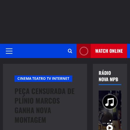
WATCH ONLINE
Primary
Menu
RÁDIO
NOVA MPB
CINEMA TEATRO TV INTERNET
PEÇA CENSURADA DE
PLÍNIO MARCOS
GANHA NOVA
MONTAGEM