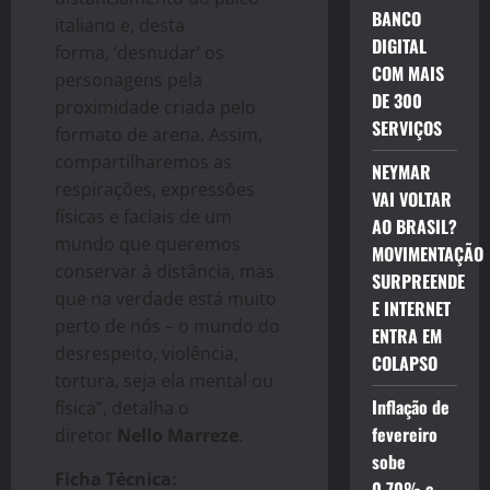
BANCO
italiano e, desta
DIGITAL
forma, ‘desnudar’ os
COM MAIS
personagens pela
DE 300
proximidade criada pelo
SERVIÇOS
formato de arena. Assim,
compartilharemos as
NEYMAR
respirações, expressões
VAI VOLTAR
físicas e faciais de um
AO BRASIL?
mundo que queremos
MOVIMENTAÇÃO
conservar à distância, mas
SURPREENDE
que na verdade está muito
E INTERNET
perto de nós – o mundo do
ENTRA EM
desrespeito, violência,
COLAPSO
tortura, seja ela mental ou
Inflação de
física”, detalha o
fevereiro
diretor
Nello Marreze
.
sobe
Ficha Técnica:
0,70% e