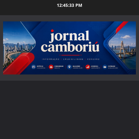
Skip
12:45:34 PM
to
content