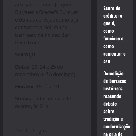
artesanais como Jacques
Score de
Burguer e Breder’s Burguer
crédito: o
e ótimas cervejas como a já
que é,
consagrada Noi, muito
como
bem servida no seu Barril
funciona e
Beer Truck.
como
aumentar o
SERVIÇO
:
seu
Datas
: 23, 24 e 25 de
Demolição
novembro (6ªf a domingo).
de barracas
Horário
: 15h às 23h
históricas
reacende
Shows
: todos os dias de
debate
evento, às 21h
sobre
tradição e
modernização
23/11 – Stigma
na orla de