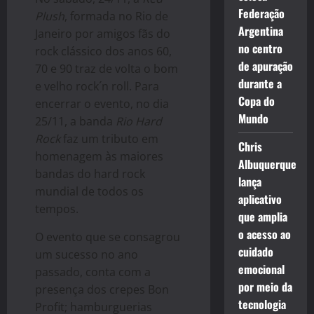
Federação
Plush
, formada no Rio de
Argentina
Janeiro por amigos fãs do
no centro
rock clássico dos anos 60,
de apuração
70 e 90 traz de volta o bom
durante a
e velho rock´n roll. Para
Copa do
encerrar o evento, no dia
Mundo
25/11, a banda
Rio Hard
Rock
faz um tributo em
Chris
homenagem às maiores
Albuquerque
bandas do hard rock
lança
mundial de todos os
aplicativo
tempos.
que amplia
o acesso ao
O evento que se consagrou
cuidado
um sucesso no ano
emocional
passado, conta com a
por meio da
presença dos crepes Bon
tecnologia
Profit; hamburguerias