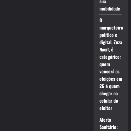
sua
mobilidade
O
marqueteiro
político e
digital, Zuza
Nacif, é
categórico:
quem
vencerá as
eleições em
26 é quem
chegar ao
celular do
eleitor
Alerta
Sanitário: