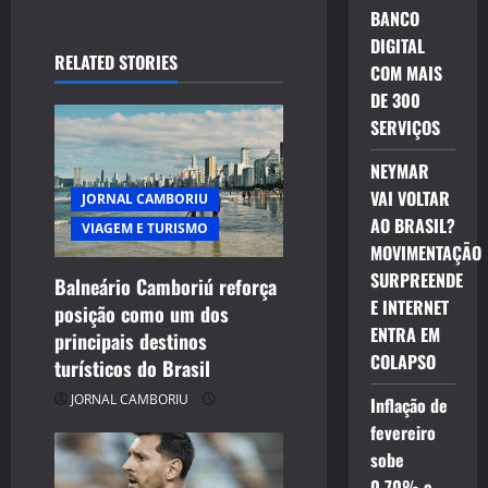
BANCO
a
DIGITAL
RELATED STORIES
v
COM MAIS
DE 300
i
SERVIÇOS
g
NEYMAR
VAI VOLTAR
JORNAL CAMBORIU
a
AO BRASIL?
VIAGEM E TURISMO
t
MOVIMENTAÇÃO
SURPREENDE
Balneário Camboriú reforça
i
E INTERNET
posição como um dos
ENTRA EM
principais destinos
o
COLAPSO
turísticos do Brasil
n
JORNAL CAMBORIU
Inflação de
fevereiro
sobe
0,70% e