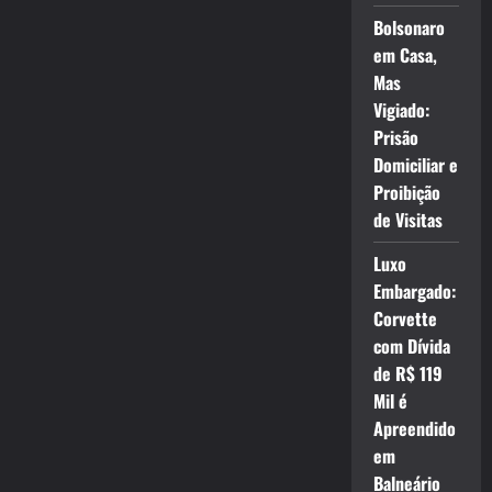
Bolsonaro
em Casa,
Mas
Vigiado:
Prisão
Domiciliar e
Proibição
de Visitas
Luxo
Embargado:
Corvette
com Dívida
de R$ 119
Mil é
Apreendido
em
Balneário