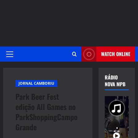
WATCH ONLINE
Primary
Menu
RÁDIO
NOVA MPB
JORNAL CAMBORIU
Park Beer Fest
edição All Games no
ParkShoppingCampo
Grande