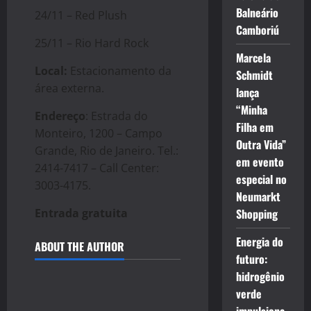
Balneário
24/11 – Red Plush
Camboriú
25/11 – Rio Hard Rock
Marcela
Local:
Estacionamento da
Schmidt
área externa.
lança
“Minha
Endereço
: Estrada do
Filha em
Monteiro, 1200 – Campo
Outra Vida”
Grande, Rio de Janeiro. Tel.:
em evento
2414-7417 – Call Center:
especial no
3003-4175.
Neumarkt
Entrada gratuita
Shopping
Energia do
ABOUT THE AUTHOR
futuro:
hidrogênio
verde