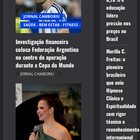
educação
lidera
JORNAL CAMBORIU
pressão nos
SAÚDE - BEM ESTAR - FITNESS - ESPORTE
preços no
Brasil
Investigação financeira
coloca Federação Argentina
Murillo C.
no centro de apuração
Freitas: o
durante a Copa do Mundo
pioneiro
brasileiro
JORNAL CAMBORIU
que uniu
Hipnose
Clínica e
Espiritualidade
com rigor
técnico e
reconhecimento
internacional