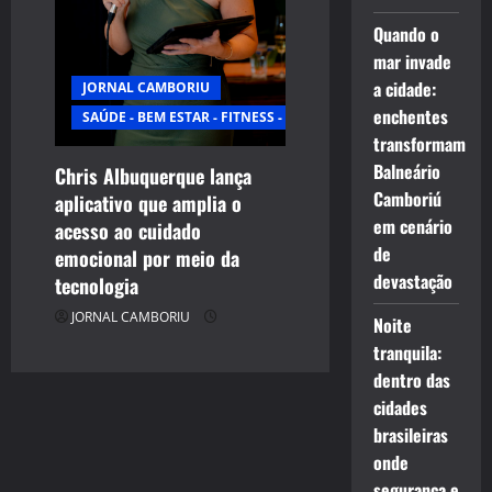
Quando o
mar invade
a cidade:
JORNAL CAMBORIU
enchentes
SAÚDE - BEM ESTAR - FITNESS - ESPORTE
transformam
Balneário
Chris Albuquerque lança
Camboriú
aplicativo que amplia o
em cenário
acesso ao cuidado
de
emocional por meio da
devastação
tecnologia
JORNAL CAMBORIU
Noite
tranquila:
dentro das
cidades
brasileiras
onde
segurança e