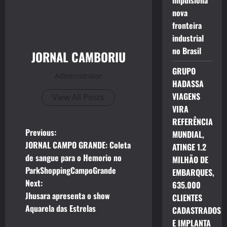
impulsiona
nova
fronteira
industrial
no Brasil
JORNAL CAMBORIU
GRUPO
Administrator
HADASSA
VIAGENS
View All Posts
VIRA
REFERÊNCIA
P
Previous:
MUNDIAL,
JORNAL CAMPO GRANDE: Coleta
ATINGE 1.2
o
de sangue para o Hemorio no
MILHÃO DE
ParkShoppingCampoGrande
EMBARQUES,
s
Next:
635.000
t
Jhusara apresenta o show
CLIENTES
Aquarela das Estrelas
CADASTRADOS
n
E IMPLANTA