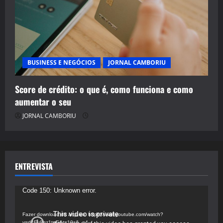
BUSINESS E NEGÓCIOS
JORNAL CAMBORIU
Score de crédito: o que é, como funciona e como
aumentar o seu
JORNAL CAMBORIU
ENTREVISTA
Tocador
Code 150: Unknown error.
de
vídeo
Fazer download do arquivo: https://www.youtube.com/watch?
v=d4Fu9gz1tqE&t=19s&_=4