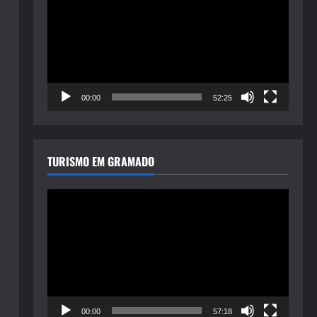
de
vídeo
00:00
52:25
TURISMO EM GRAMADO
Tocador
de
vídeo
00:00
57:18