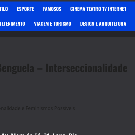
TILO
ESPORTE
FAMOSOS
CINEMA TEATRO TV INTERNET
RETENIMENTO
VIAGEM E TURISMO
DESIGN E ARQUITETURA
Benguela – Interseccionalidade