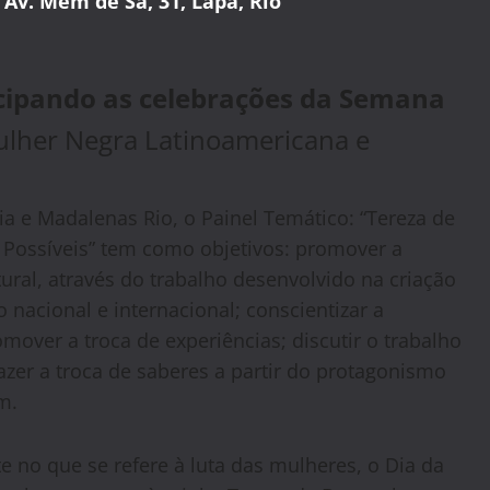
,
Av. Mem de Sá, 31,
Lapa, Rio
cipando as celebrações da Semana
lher Negra Latinoamericana e
a e Madalenas Rio, o Painel Temático: “Tereza de
 Possíveis” tem como objetivos: promover a
ral, através do trabalho desenvolvido na criação
 nacional e internacional; conscientizar a
omover a troca de experiências; discutir o trabalho
azer a troca de saberes a partir do protagonismo
m.
 no que se refere à luta das mulheres, o Dia da