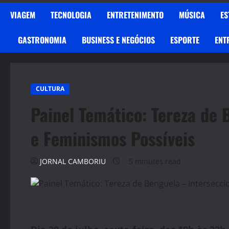
VIAGEM
TECNOLOGIA
ENTRETENIMENTO
MÚSICA
ES
GASTRONOMIA
BUSINESS E NEGÓCIOS
ESPORTE
ENT
CULTURA
Painel Temático: Tereza de 
e Feminismos Possíveis
JORNAL CAMBORIU
5 minutes read