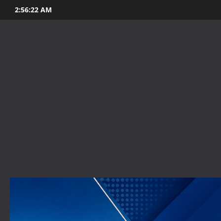
Skip
2:56:24 AM
to
content