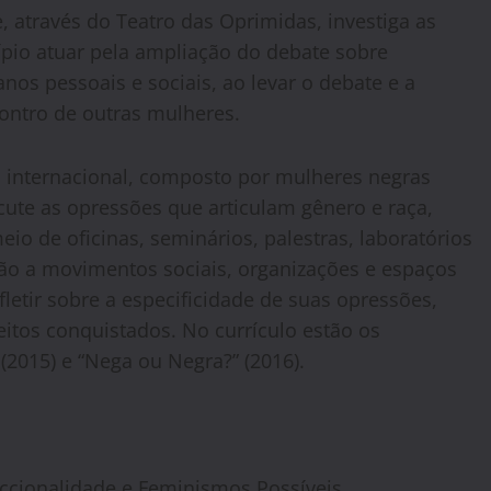
 através do Teatro das Oprimidas, investiga as
ípio atuar pela ampliação do debate sobre
nos pessoais e sociais, ao levar o debate e a
contro de outras mulheres.
a internacional, composto por mulheres negras
scute as opressões que articulam gênero e raça,
io de oficinas, seminários, palestras, laboratórios
eção a movimentos sociais, organizações e espaços
etir sobre a especificidade de suas opressões,
eitos conquistados. No currículo estão os
(2015) e “Nega ou Negra?” (2016).
eccionalidade e Feminismos Possíveis