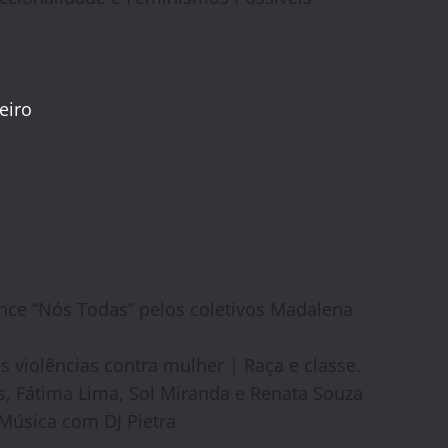
eiro
ce “Nós Todas” pelos coletivos Madalena
 violências contra mulher | Raça e classe.
s, Fátima Lima, Sol Miranda e Renata Souza
Música com DJ Pietra