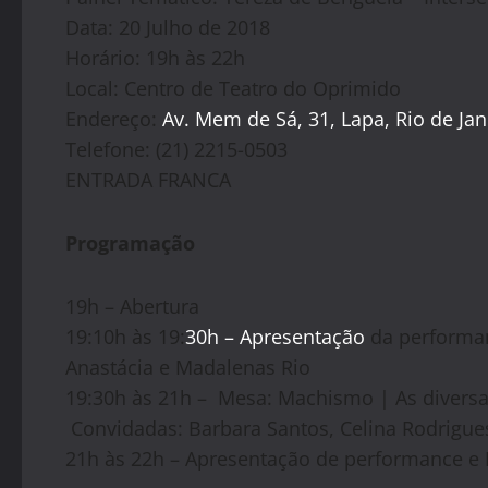
Data: 20 Julho de 2018
Horário: 19h às 22h
Local: Centro de Teatro do Oprimido
Endereço:
Av. Mem de Sá, 31, Lapa, Rio de Jan
Telefone: (21) 2215-0503
ENTRADA FRANCA
Programação
19h – Abertura
19:10h às 19:
30h –
Apresentação
da performan
Anastácia e Madalenas Rio
19:30h às 21h – Mesa: Machismo | As diversas
Convidadas: Barbara Santos, Celina Rodrigue
21h às 22h – Apresentação de performance e 