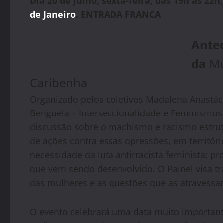
Dia 20 de julho, sexta-feira, das 19h às 22h
de
Janeiro
.
ENTRADA FRANCA
Ante
da
Mu
Caribenha
Organizado pelos coletivos Madalena Anastáci
Benguela – Interseccionalidade e Feminismos
discussão sobre o machismo e racismo estrutu
de ações contra essas opressões, em território
necessidade da luta antirracista feminista; pr
que vem sendo desenvolvido. O Painel visa tr
das mulheres e as questões que as atravessa
O evento celebrará uma data muito importante