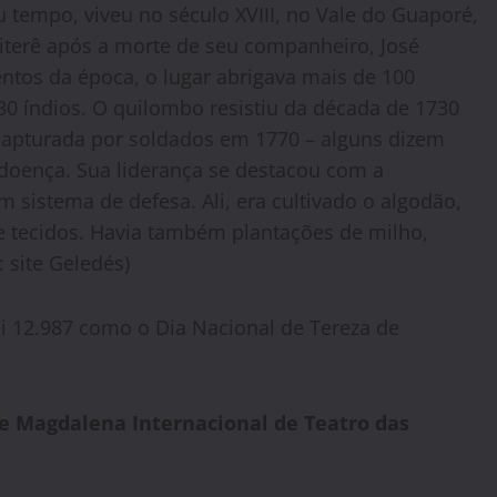
 tempo, viveu no século XVIII, no Vale do Guaporé,
iterê após a morte de seu companheiro, José
tos da época, o lugar abrigava mais de 100
 índios. O quilombo resistiu da década de 1730
r capturada por soldados em 1770 – alguns dizem
u doença. Sua liderança se destacou com a
 sistema de defesa. Ali, era cultivado o algodão,
e tecidos. Havia também plantações de milho,
: site Geledés)
Lei 12.987 como o Dia Nacional de Tereza de
e Magdalena Internacional de Teatro das