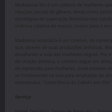
Madalenas Rio é um coletivo de mulheres que,
relações sociais de gênero, tendo como princ
estratégias de superação feminista nos cotidia
vivência coletiva de nossos corpos para o en
Madalena Anastácia é um coletivo, de carreir
que, através de suas produções artísticas, di
desafiando a vida das mulheres negras. Por me
de criação artística, o coletivo segue em dir
de expressão para mulheres, onde possam refl
se fortalecendo na luta para ampliação de dir
espetáculos: “Consciência do Cabelo aos Pés” 
Serviço
Painel Temático: Tereza de Benguela – Inters