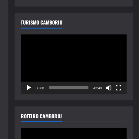
TURISMO CAMBORIU
Tocador
de
vídeo
00:00
42:49
ROTEIRO CAMBORIU
Tocador