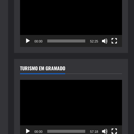
de
vídeo
00:00
52:25
TURISMO EM GRAMADO
Tocador
de
vídeo
00:00
57:18