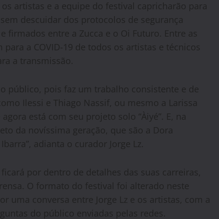
os artistas e a equipe do festival capricharão para
, sem descuidar dos protocolos de segurança
e firmados entre a Zucca e o Oi Futuro. Entre as
 para a COVID-19 de todos os artistas e técnicos
ara a transmissão.
o público, pois faz um trabalho consistente e de
como Ilessi e Thiago Nassif, ou mesmo a Larissa
agora está com seu projeto solo “Àiyé”. E, na
teto da novíssima geração, que são a Dora
barra”, adianta o curador Jorge Lz.
icará por dentro de detalhes das suas carreiras,
nsa. O formato do festival foi alterado neste
r uma conversa entre Jorge Lz e os artistas, com a
rguntas do público enviadas pelas redes.