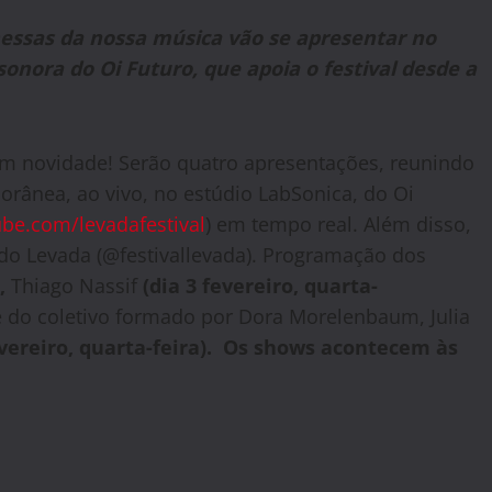
omessas da nossa música vão se apresentar no
onora do Oi Futuro, que apoia o festival desde a
om novidade! Serão quatro apresentações, reunindo
rânea, ao vivo, no estúdio LabSonica, do Oi
be.com/levadafestival
) em tempo real. Além disso,
do Levada (@festivallevada). Programação dos
,
Thiago Nassif
(dia 3 fevereiro, quarta-
 do coletivo formado por Dora Morelenbaum, Julia
evereiro, quarta-feira). Os shows acontecem às