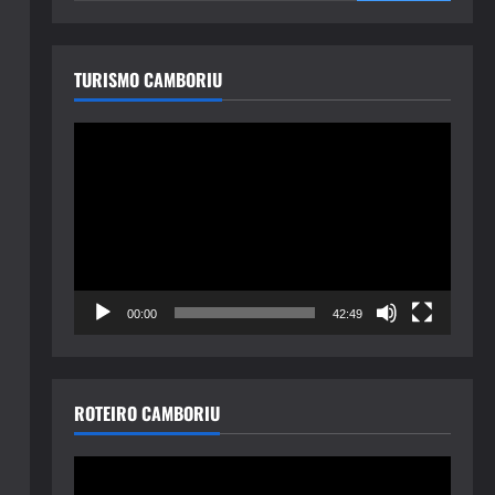
TURISMO CAMBORIU
Tocador
de
vídeo
00:00
42:49
ROTEIRO CAMBORIU
Tocador