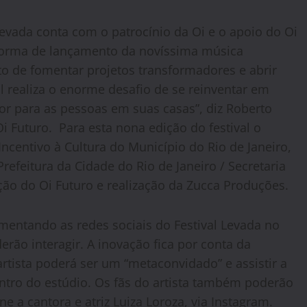
Levada conta com o patrocínio da Oi e o apoio do Oi
aforma de lançamento da novíssima música
uto de fomentar projetos transformadores e abrir
al realiza o enorme desafio de se reinventar em
scor para as pessoas em suas casas”, diz Roberto
i Futuro. Para esta nona edição do festival o
 Incentivo à Cultura do Município do Rio de Janeiro,
 Prefeitura da Cidade do Rio de Janeiro / Secretaria
ção do Oi Futuro e realização da Zucca Produções.
entando as redes sociais do Festival Levada no
rão interagir. A inovação fica por conta da
artista poderá ser um “metaconvidado” e assistir a
entro do estúdio. Os fãs do artista também poderão
e a cantora e atriz Luiza Loroza, via Instagram.