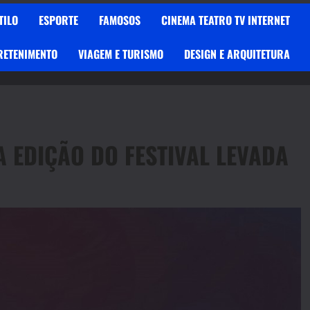
TILO
ESPORTE
FAMOSOS
CINEMA TEATRO TV INTERNET
RETENIMENTO
VIAGEM E TURISMO
DESIGN E ARQUITETURA
 EDIÇÃO DO FESTIVAL LEVADA