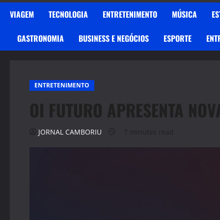
VIAGEM
TECNOLOGIA
ENTRETENIMENTO
MÚSICA
ES
GASTRONOMIA
BUSINESS E NEGÓCIOS
ESPORTE
ENT
ENTRETENIMENTO
OI FUTURO APRESENTA NOVA
JORNAL CAMBORIU
7 minutes read