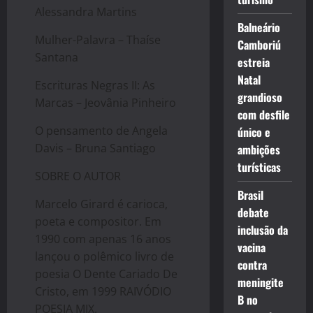
Alessandra Martins
Balneário
Mulher-Palavra – Thaíse
Camboriú
Santana
estreia
Natal
Escrituras Negras II: As
grandioso
Marcas – Jeovânia Pinheiro
com desfile
O pensamento de Angela
único e
Davis – Bruna Santiago
ambições
turísticas
SOBRE O AUTOR
Brasil
Marcelo Girard é carioca,
debate
poeta e compositor. Em
inclusão da
1990 com apenas 16 anos
vacina
lançou o polêmico livro de
contra
poesia O Dente Cariado De
meningite
Cristo, em 1999 RAIVÓDIO
B no
POESIA MIX.