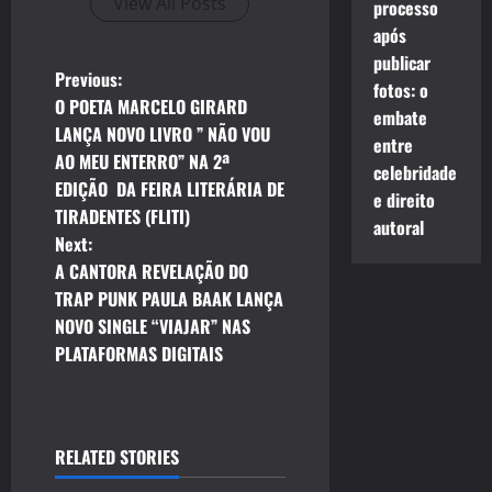
View All Posts
processo
após
publicar
P
Previous:
fotos: o
O POETA MARCELO GIRARD
embate
o
LANÇA NOVO LIVRO ” NÃO VOU
entre
AO MEU ENTERRO” NA 2ª
s
celebridade
EDIÇÃO DA FEIRA LITERÁRIA DE
e direito
t
TIRADENTES (FLITI)
autoral
Next:
n
A CANTORA REVELAÇÃO DO
TRAP PUNK PAULA BAAK LANÇA
a
NOVO SINGLE “VIAJAR” NAS
v
PLATAFORMAS DIGITAIS
i
g
RELATED STORIES