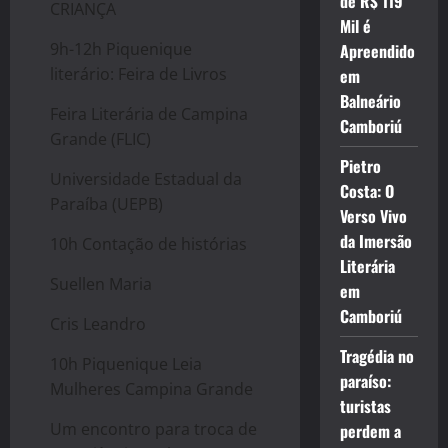
de R$ 119
CRIANÇA
Mil é
9h-12h Piquenique
Apreendido
literário: Feira de Livros
em
Balneário
Feira Literária de
Campina
Camboriú
Grande
(FLIC)
Pietro
Universidade Estadual da
Costa: O
Paraíba (UEPB)
Verso Vivo
da Imersão
10h Contação de histórias
Literária
Suellen Maria
em
Camboriú
Cris Leandro
Tragédia no
10h Piquenique Leia
paraíso:
Mulheres
Campina
Grande
turistas
Um encontro para troca de
perdem a