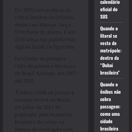
calendário
oficial do
Em 2005 com prefácio do
SUS
crítico literário de O Globo,
André Luis Mansur, lança
Quando o
O Perfume do átomo. E em
litoral se
2016 lança nas plataformas
veste de
digitais Dublê De Figurante.
metrópole:
dentro da
Foi criador da primeira
“Dubai
rádio de poesia e literatura
brasileira”
do Brasil fundada em 2007
até 2020.
Quando o
ônibus não
É editor-chefe de jornais e
cobra
revistas on-line no Brasil.
passagem:
Em julho de 2021 foi
como uma
publicado pela Academia
cidade
Brasileira de Letras na
brasileira
Revista da instituição com