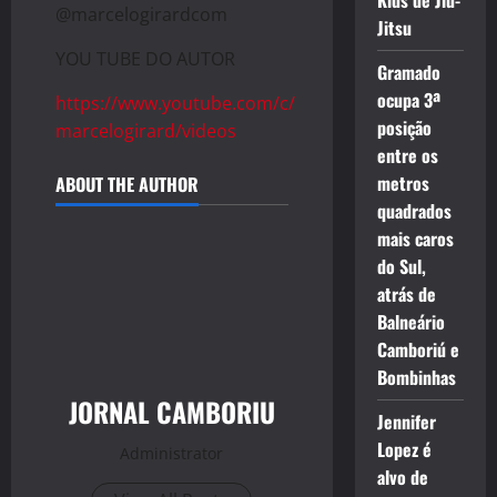
Kids de Jiu-
@marcelogirardcom
Jitsu
YOU TUBE DO AUTOR
Gramado
ocupa 3ª
https://www.youtube.com/c/
posição
marcelogirard/videos
entre os
metros
ABOUT THE AUTHOR
quadrados
mais caros
do Sul,
atrás de
Balneário
Camboriú e
Bombinhas
JORNAL CAMBORIU
Jennifer
Lopez é
Administrator
alvo de