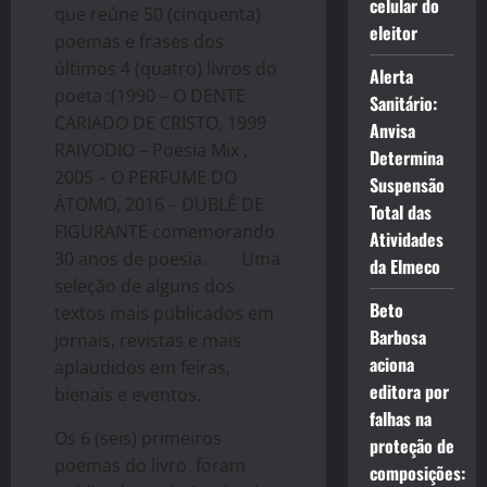
celular do
que reúne 50 (cinquenta)
eleitor
poemas e frases dos
últimos 4 (quatro) livros do
Alerta
poeta :(1990 – O DENTE
Sanitário:
CARIADO DE CRISTO, 1999
Anvisa
RAIVODIO – Poesia Mix ,
Determina
2005 – O PERFUME DO
Suspensão
ÁTOMO, 2016 – DUBLÊ DE
Total das
FIGURANTE comemorando
Atividades
30 anos de poesia. Uma
da Elmeco
seleção de alguns dos
Beto
textos mais publicados em
Barbosa
jornais, revistas e mais
aciona
aplaudidos em feiras,
editora por
bienais e eventos.
falhas na
Os 6 (seis) primeiros
proteção de
poemas do livro foram
composições: