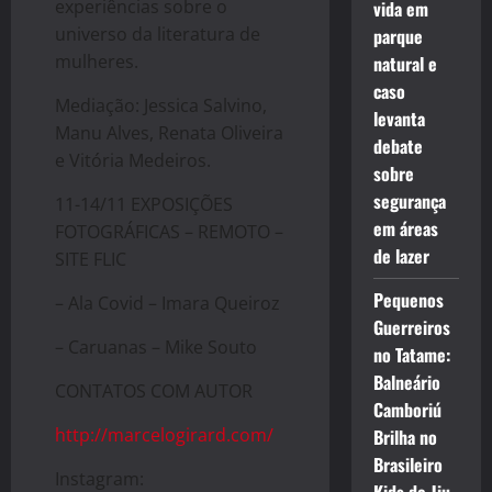
experiências sobre o
vida em
universo da literatura de
parque
mulheres.
natural e
caso
Mediação: Jessica Salvino,
levanta
Manu Alves, Renata Oliveira
debate
e Vitória Medeiros.
sobre
segurança
11-14/11 EXPOSIÇÕES
em áreas
FOTOGRÁFICAS – REMOTO –
de lazer
SITE FLIC
Pequenos
– Ala Covid – Imara Queiroz
Guerreiros
– Caruanas – Mike Souto
no Tatame:
Balneário
CONTATOS COM AUTOR
Camboriú
http://marcelogirard.com/
Brilha no
Brasileiro
Instagram: