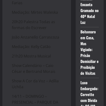
Farias
Encanta
Gramado no
Mediação: Mirtes Waleska
40º Natal
20h20 Palestra Todas as
Luz
formas do Escrever
Bolsonaro
João Anzanello Carrascoza
em Casa,
Mas
Mediação: Kelly Catão
Vigiado:
Prisão
21h20 Mostra Musical
Domiciliar e
Show Calendário – Caio
Proibição
César e Bertrand Morais
de Visitas
Show A Cor da Voz – Adília
Luxo
Uchôa
Embargado:
Corvette
14/11 – DOMINGO –
com Dívida
PRESENCIAL – PARQUE DA