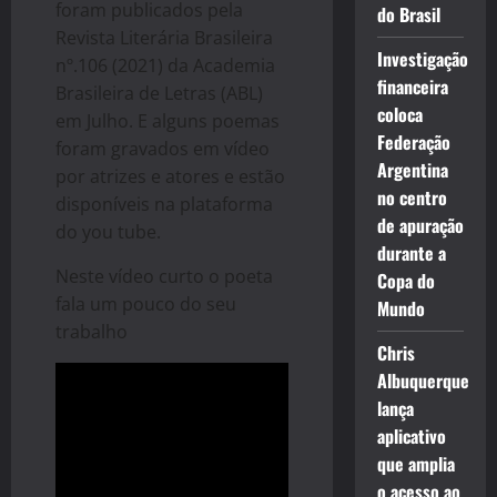
foram publicados pela
do Brasil
Revista Literária Brasileira
Investigação
nº.106 (2021) da Academia
financeira
Brasileira de Letras (ABL)
coloca
em Julho. E alguns poemas
Federação
foram gravados em vídeo
Argentina
por atrizes e atores e estão
no centro
disponíveis na plataforma
de apuração
do you tube.
durante a
Neste vídeo curto o poeta
Copa do
fala um pouco do seu
Mundo
trabalho
Chris
Albuquerque
lança
aplicativo
que amplia
o acesso ao