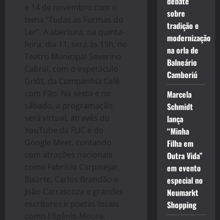
debate
e 14 de novembro com o
sobre
tema “Todas as Formas do
tradição e
Ler”. A abertura, na quinta-
modernização
feira, dia 11, será às 19h, no
na orla de
Teatro Municipal Severino
Balneário
Cabral, com o espetáculo
Camboriú
Griôt, da Companhia Café
com Pão. Na sexta e no
Marcela
sábado, a programação
Schmidt
será virtual, através do
lança
YouTube da FLIC e do
“Minha
Google Meet, contando
Filha em
com atrações nacionais
Outra Vida”
como Fabrício Carpinejar,
em evento
Bixarte, Carlos Brandão e
especial no
João Carrascoza e
grandes
Neumarkt
escritores e poetas locais
Shopping
como Efigênio Moura,