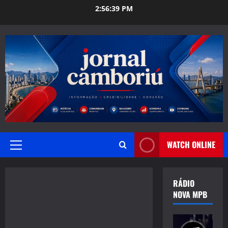
Skip
2:56:40 PM
to
content
WATCH ONLINE
Primary
Menu
RÁDIO
NOVA MPB