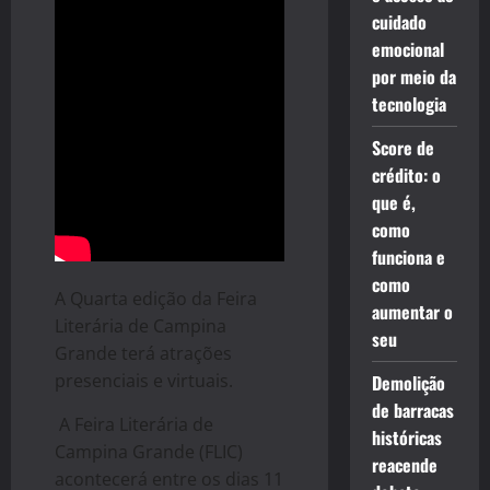
cuidado
emocional
por meio da
tecnologia
Score de
crédito: o
que é,
como
funciona e
como
A Quarta edição da Feira
aumentar o
Literária de
Campina
seu
Grande
terá atrações
presenciais e virtuais.
Demolição
de barracas
A Feira Literária de
históricas
Campina
Grande
(FLIC)
reacende
acontecerá entre os dias 11