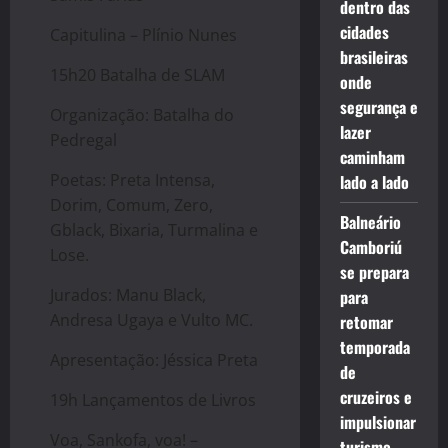
dentro das
cidades
Capitulina – Plínio Nunes
brasileiras
15h20 Batalha de SLAM
onde
segurança e
Organização: Batalha do
lazer
Pedregal
caminham
Poetas: Preta Intensa,
lado a lado
Dorim, Comum, Zero,
Balneário
Gblack, Bixaria, Turmalina e
Camboriú
Lose.
se prepara
Jurados: Manu Black,
para
Andresa Ugaya e Vulto MC.
retomar
temporada
Apresentação: Jéssica Preta
de
cruzeiros e
19h Lançamentos de Livros
impulsionar
Voa, Sankofa, voa! –
turismo