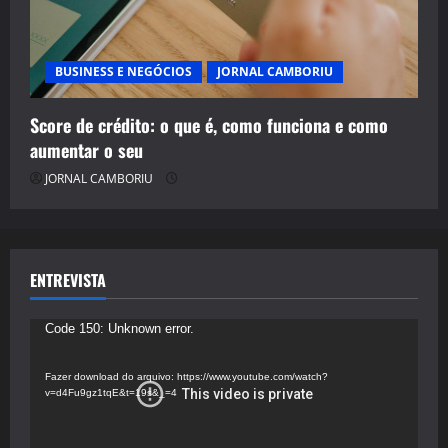
BUSINESS E NEGÓCIOS
JORNAL CAMBORIU
Score de crédito: o que é, como funciona e como
aumentar o seu
JORNAL CAMBORIU
ENTREVISTA
Tocador
Code 150: Unknown error.
de
vídeo
Fazer download do arquivo: https://www.youtube.com/watch?
v=d4Fu9gz1tqE&t=19s&_=4