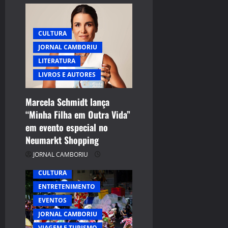
a
t
CULTURA
i
JORNAL CAMBORIU
LITERATURA
o
LIVROS E AUTORES
n
Marcela Schmidt lança
“Minha Filha em Outra Vida”
em evento especial no
Neumarkt Shopping
JORNAL CAMBORIU
CULTURA
ENTRETENIMENTO
EVENTOS
JORNAL CAMBORIU
VIAGEM E TURISMO