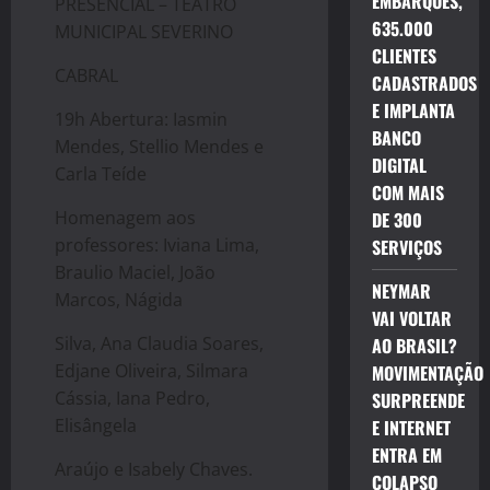
EMBARQUES,
PRESENCIAL – TEATRO
635.000
MUNICIPAL SEVERINO
CLIENTES
CABRAL
CADASTRADOS
E IMPLANTA
19h Abertura: Iasmin
BANCO
Mendes, Stellio Mendes e
DIGITAL
Carla Teíde
COM MAIS
Homenagem aos
DE 300
professores: Iviana Lima,
SERVIÇOS
Braulio Maciel, João
NEYMAR
Marcos, Nágida
VAI VOLTAR
Silva, Ana Claudia Soares,
AO BRASIL?
Edjane Oliveira, Silmara
MOVIMENTAÇÃO
Cássia, Iana Pedro,
SURPREENDE
Elisângela
E INTERNET
ENTRA EM
Araújo e Isabely Chaves.
COLAPSO