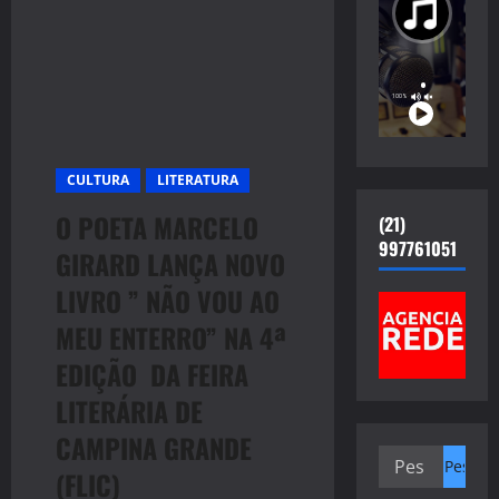
CULTURA
LITERATURA
O POETA MARCELO
(21)
997761051
GIRARD LANÇA NOVO
LIVRO ” NÃO VOU AO
MEU ENTERRO” NA 4ª
EDIÇÃO DA FEIRA
LITERÁRIA DE
CAMPINA GRANDE
Pesquisar
(FLIC)
por: