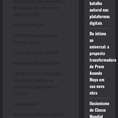
publicados pela Academia
batalha
Brasileira de Letras em
autoral nas
Julho de 2021.
plataformas
digitais
PROGRAMAÇÃO
Do íntimo
18h20 Palestra Outras
ao
Formas de Ler
universal: a
Carlos Brandão (UEPB)
proposta
transformadora
Mediação: Rangel Júnior
de Prem
Ananda
19h20 Palestra Elizabeth,
Maya em
Lourdes e Eneida: as
sua nova
mulheres que fazem a
obra
cultura
Ilusionismo
campinense
de Classe
Bruno Gaudêncio e Thelio
Mundial