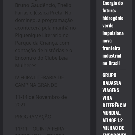
Energia do
Bruno Gaudêncio, Thelio
futuro:
Farias e Jéssica Preta. No
hidrogênio
domingo, a programação
verde
acontecerá pela manhã no
impulsiona
Piquenique Literário no
nova
Parque da Criança, com
fronteira
contação de histórias e o
industrial
Encontro do Clube Leia
no Brasil
Mulheres.
GRUPO
IV FEIRA LITERÁRIA DE
HADASSA
CAMPINA
GRANDE
VIAGENS
11-14 de Novembro de
VIRA
2021
REFERÊNCIA
MUNDIAL,
PROGRAMAÇÃO
ATINGE 1.2
MILHÃO DE
11/11 – QUINTA-FEIRA –