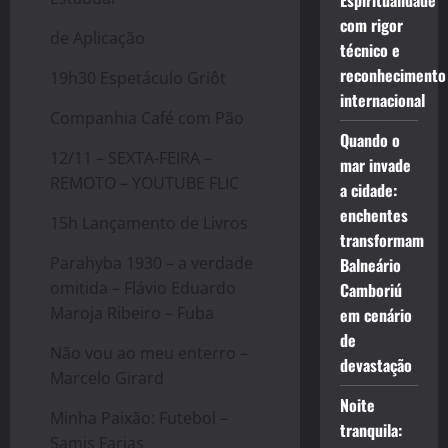
Espiritualidade
com rigor
de Aplicação
técnico e
reconhecimento
19h30 Espetáculo Griôt
internacional
Companhia Café com Pão
Quando o
12/11 – SEXTA-FEIRA –
mar invade
REMOTO – YOUTUBE FLIC
a cidade:
enchentes
15h Lançamento de Livros
transformam
Parahyba 1930 – a verdade
Balneário
omitida – Flávio Eduardo
Camboriú
Maroja Ribeiro – Fuba
em cenário
de
Não vou ao meu enterro –
devastação
Marcelo Girard
Noite
Minha Paixão: Futebol –
tranquila:
Samis Farias