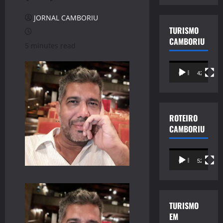
JORNAL CAMBORIU
TURISMO
CAMBORIU
5 minutes read
Tocador
00:00
42:49
de
vídeo
ROTEIRO
CAMBORIU
Tocador
00:00
52:25
de
vídeo
TURISMO
EM