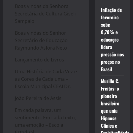
Boas vindas da Senhora
Inflação de
Secretária de Cultura Giseli
fevereiro
Sampaio
sobe
0,70% e
Boas vindas do Senhor
educação
Secretário de Educação
lidera
Raymundo Asfora Neto
pressão nos
Lançamento de Livros
preços no
Brasil
Uma História de Cada Vez e
as Cores de Cada uma –
Murillo C.
Escola Municipal CEAI Dr.
Freitas: o
pioneiro
João Pereira de Assis
brasileiro
Em cada palavra, um
que uniu
sentimento. Em cada texto,
Hipnose
uma emoção – Escola
Clínica e
Estadual