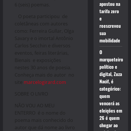
apostou na
6 (seis) poemas.
tarifa zero
O poeta participou de
e
coletâneas com autores
reescreveu
como: Ferreira Gullar, Olga
sua
Savary e o imortal Antônio
mobilidade
Carlos Secchin e diversos
O
eventos, feiras literárias,
marqueteiro
Bienais e exposições
político e
nestes 30 anos de poesia.
digital, Zuza
Conheça mais do autor no
Nacif, é
site
marcelogirard.com
categórico:
SOBRE O LIVRO
quem
vencerá as
NÃO VOU AO MEU
eleições em
ENTERRO é o nome do
26 é quem
poema mais conhecido do
chegar ao
autor que dá nome ao livro