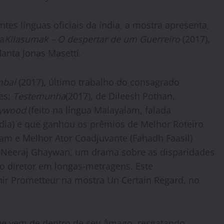
tes línguas oficiais da índia, a mostra apresenta,
ra
Kilasumak – O despertar de um Guerreiro
(2017),
anta Jonas Masetti.
mbal
(2017), último trabalho do consagrado
mes;
Testemunha
(2017), de Dileesh Pothan,
lywood
(feito na língua Malayalam, falada
ndia) e que ganhou os prêmios de Melhor Roteiro
m e Melhor Ator Coadjuvante (Fahadh Faasil)
Neeraj Ghaywan, um drama sobre as disparidades
do diretor em longas-metragens. Este
nir Prometteur na mostra Un Certain Regard, no
que vem de dentro de seu âmago, resgatando