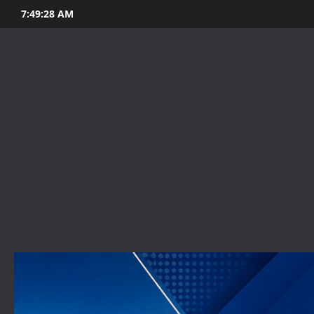
Skip
7:49:29 AM
to
content