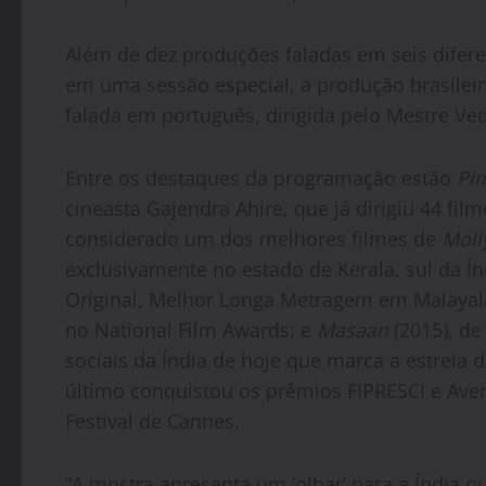
Além de dez produções faladas em seis diferen
em uma sessão especial, a produção brasilei
falada em português, dirigida pelo Mestre Ved
Entre os destaques da programação estão
Pi
cineasta Gajendra Ahire, que já dirigiu 44 fil
considerado um dos melhores filmes de
Mol
exclusivamente no estado de Kerala, sul da Í
Original, Melhor Longa Metragem em Malayala
no National Film Awards; e
Masaan
(2015), de
sociais da Índia de hoje que marca a estreia 
último conquistou os prêmios FIPRESCI e Ave
Festival de Cannes.
“A mostra apresenta
um ‘olhar’ para a Índia 