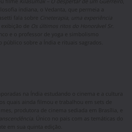
eu filme
Kilasumak – O despertar de um Guerreiro
,
losofia indiana, o Vedanta, que permeia a
asetti fala sobre
Cineterapia, uma experiência
a exibição de
Os últimos ritos do Honorável Sr.
anco e o professor de yoga e simbolismo
úblico sobre a Índia e rituais sagrados.
emporadas na Índia estudando o cinema e a cultura
 os quais ainda filmou e trabalhou em sets de
ilmes, produtora de cinema sediada em Brasília, e
anscendência
. Único no pais com as temáticas do
nte em sua quinta edição.