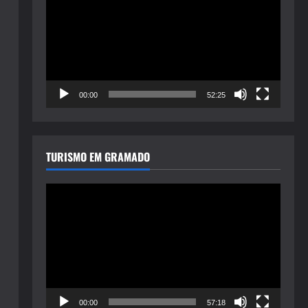
de
vídeo
00:00
52:25
TURISMO EM GRAMADO
Tocador
de
vídeo
00:00
57:18