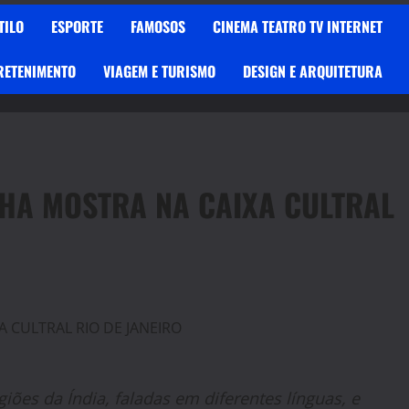
TILO
ESPORTE
FAMOSOS
CINEMA TEATRO TV INTERNET
RETENIMENTO
VIAGEM E TURISMO
DESIGN E ARQUITETURA
HA MOSTRA NA CAIXA CULTRAL
ões da Índia, faladas em diferentes línguas, e