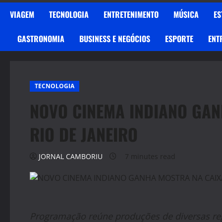
VIAGEM
TECNOLOGIA
ENTRETENIMENTO
MÚSICA
ES
GASTRONOMIA
BUSINESS E NEGÓCIOS
ESPORTE
ENT
TECNOLOGIA
NOVO CINEMA INDIANO GAN
RIO DE JANEIRO
JORNAL CAMBORIU
7 minutes read
Programação reúne produções de diversas regi