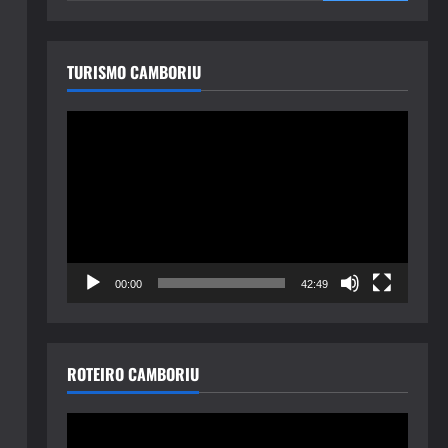
TURISMO CAMBORIU
Tocador
de
vídeo
00:00
42:49
ROTEIRO CAMBORIU
Tocador