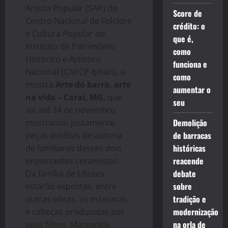
Artista Popular (SAP) do
Score de
Centro Nacional de Folclore
crédito: o
e Cultura Popular do
que é,
Instituto de Patrimônio
como
Histórico e Artístico
funciona e
Nacional (CNFCP-Iphan), a
como
mostra
Arte do barro, arte
aumentar o
na vida – Caraí, MG
, que
seu
vai até 24 de novembro
Demolição
mostrando justamente
de barracas
peças inéditas de autoria
históricas
de familiares desses dois
reacende
importantes ceramistas.
debate
Da família de Ulisses
sobre
estarão expostas, entre
tradição e
outras obras, as máscaras
modernização
e cabeças produzidas por
na orla de
seus filhos, Margarida