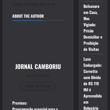
Santo Antônio de Caraí
Bolsonaro
em Casa,
ABOUT THE AUTHOR
Mas
Vigiado:
Prisão
Domiciliar e
Proibição
de Visitas
Luxo
JORNAL CAMBORIU
Embargado:
Corvette
Administrator
com Dívida
de R$ 119
View All Posts
Mil é
Apreendido
em
P
Previous:
Balneário
Programação especial para a