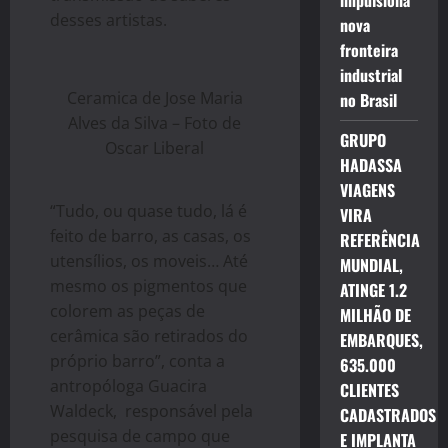
impulsiona
desses artistas.
nova
fronteira
industrial
Ceramica de Jose Maria
no Brasil
Alves da Silva – Foto de
GRUPO
Oscar Liberal
HADASSA
VIAGENS
“Tudo, ou quase tudo, lá é
VIRA
feito de barro, as casas, os
REFERÊNCIA
utensílios, os moveis… Até
MUNDIAL,
mesmo os pigmentos que
ATINGE 1.2
colorem as peças de
MILHÃO DE
cerâmica são retirados do
EMBARQUES,
próprio barro”, conta a
635.000
antropóloga Guacira
CLIENTES
Waldeck, responsável pela
CADASTRADOS
pesquisa de campo que
E IMPLANTA