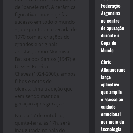
Federação
de “paneleiras”. A cerâmica
Argentina
figurativa – que hoje faz
no centro
sucesso em todo o mundo
de apuração
– , despontou na década de
durante a
1970 com as criações de
Copa do
grandes e originais
Mundo
artistas, como Noemisa
Batista dos Santos (1947) e
Chris
Ulisses Pereira
Albuquerque
Chaves (1924-2006), ambos
lança
filhos e netos de
aplicativo
oleiras. Uma tradição que
que amplia
vem sendo mantida
o acesso ao
geração após geração.
cuidado
emocional
No dia 17 de outubro,
por meio da
quinta-feira, às 17h, será
tecnologia
inaugurada na Sala do