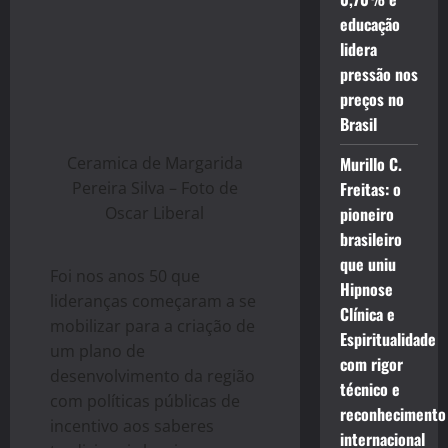
educação
lidera
pressão nos
preços no
Brasil
Ceramica de Margarida
Murillo C.
Pereira Silva – Foto de
Freitas: o
Oscar Liberal
pioneiro
brasileiro
que uniu
Foi nos anos 50 que
Hipnose
lideranças começaram a se
Clínica e
mobilizar para a criação de
Espiritualidade
um plano de
com rigor
desenvolvimento da região
técnico e
com políticas públicas de
reconhecimento
incentivo aos saberes
internacional