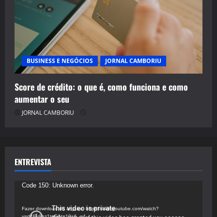
BUSINESS E NEGÓCIOS
JORNAL CAMBORIU
Score de crédito: o que é, como funciona e como
aumentar o seu
JORNAL CAMBORIU
ENTREVISTA
Tocador
Code 150: Unknown error.
de
vídeo
Fazer download do arquivo: https://www.youtube.com/watch?
v=d4Fu9gz1tqE&t=19s&_=4