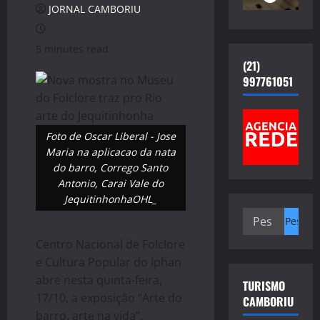
JORNAL CAMBORIU
5 minutes read
(21)
997761051
Foto de Oscar Liberal - Jose
Maria na aplicacao da nata
do barro, Corrego Santo
Antonio, Carai Vale do
JequitinhonhaOHL_
Pesquisar
por:
Centro Nacional de Folclore
e Cultura Popular do Iphan
abre nesta quinta-feira,
TURISMO
17/10, a exposição “Arte do
CAMBORIU
barro, arte na vida”,