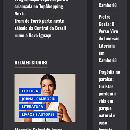
o
Camboriú
criançada no TopShopping
Next:
s
Pietro
Trem do Forró parte neste
Costa: O
t
sábado da Central do Brasil
Verso Vivo
rumo a Nova Iguaçu
da Imersão
n
Literária
a
em
Camboriú
RELATED STORIES
v
Tragédia no
i
paraíso:
turistas
g
CULTURA
perdem a
JORNAL CAMBORIU
a
vida em
LITERATURA
parque
t
natural e
LIVROS E AUTORES
caso
i
Marcela Schmidt lança
levanta