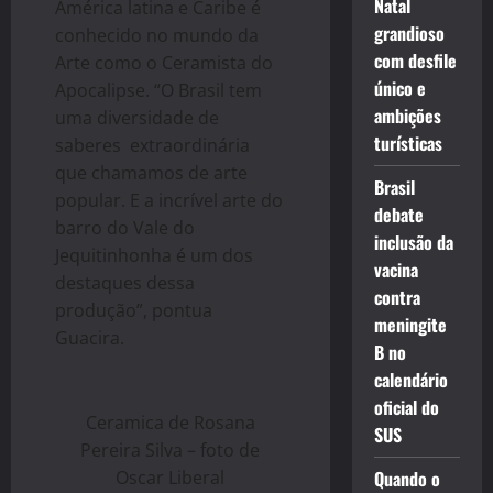
Natal
América latina e Caribe é
grandioso
conhecido no mundo da
com desfile
Arte como o Ceramista do
único e
Apocalipse. “O Brasil tem
ambições
uma diversidade de
turísticas
saberes extraordinária
que chamamos de arte
Brasil
popular. E a incrível arte do
debate
barro do Vale do
inclusão da
Jequitinhonha é um dos
vacina
destaques dessa
contra
produção”, pontua
meningite
Guacira.
B no
calendário
oficial do
Ceramica de Rosana
SUS
Pereira Silva – foto de
Quando o
Oscar Liberal