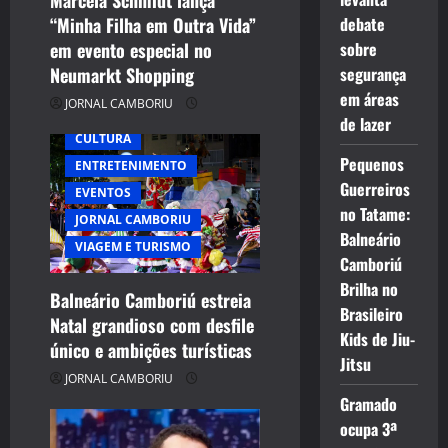
“Minha Filha em Outra Vida”
debate
o
em evento especial no
sobre
n
Neumarkt Shopping
segurança
em áreas
JORNAL CAMBORIU
de lazer
CULTURA
Pequenos
ENTRETENIMENTO
Guerreiros
EVENTOS
no Tatame:
JORNAL CAMBORIU
Balneário
VIAGEM E TURISMO
Camboriú
Brilha no
Balneário Camboriú estreia
Brasileiro
Natal grandioso com desfile
Kids de Jiu-
único e ambições turísticas
Jitsu
JORNAL CAMBORIU
Gramado
ocupa 3ª