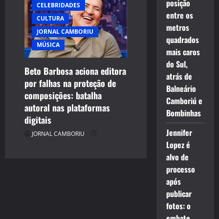
posição
CELEBRIDADES
entre os
CULTURA
metros
JORNAL CAMBORIU
quadrados
MÚSICA
mais caros
do Sul,
Beto Barbosa aciona editora
atrás de
por falhas na proteção de
Balneário
composições: batalha
Camboriú e
autoral nas plataformas
Bombinhas
digitais
Jennifer
JORNAL CAMBORIU
Lopez é
alvo de
processo
após
publicar
fotos: o
embate