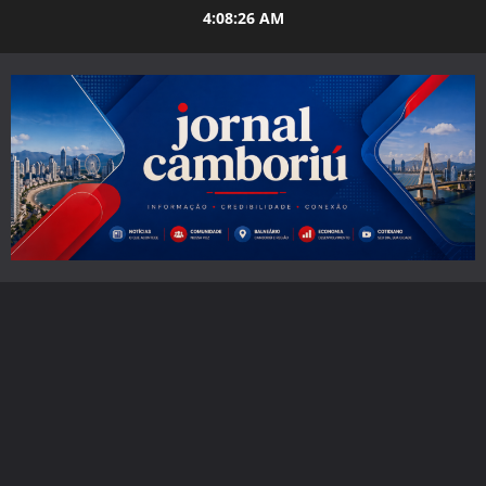
Skip
4:08:28 AM
to
content