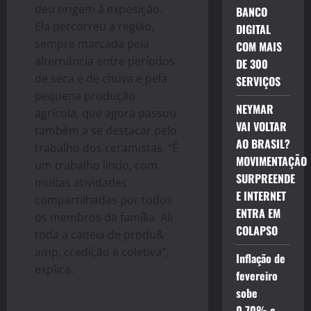
deu origem à exposição.
BANCO
Ela percorreu a região,
DIGITAL
sempre marcada pela
COM MAIS
alternância entre períodos
DE 300
de seca e de chuva e pela
SERVIÇOS
pequena produção
NEYMAR
agrícola, que agora passou
VAI VOLTAR
também a se destacar pelo
AO BRASIL?
trabalho dos ceramistas. “É
MOVIMENTAÇÃO
um trabalho lindo, com
SURPREENDE
muitas atividades
E INTERNET
compartilhadas por todos
ENTRA EM
os membros da família. Ali
COLAPSO
toda a cadeia de produ&
amp; ccedil;ão é coletiva”,
Inflação de
explica.
fevereiro
sobe
0,70% e