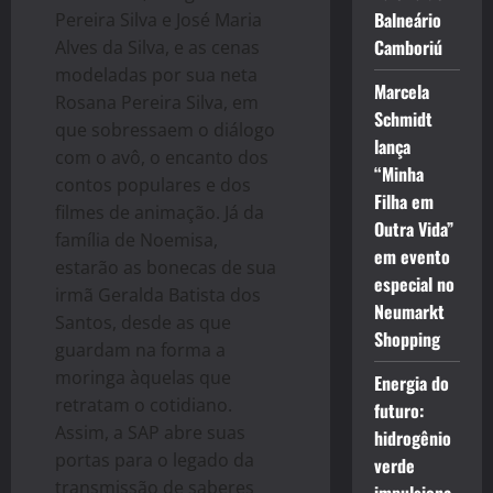
Balneário
Pereira Silva e José Maria
Camboriú
Alves da Silva, e as cenas
modeladas por sua neta
Marcela
Rosana Pereira Silva, em
Schmidt
que sobressaem o diálogo
lança
com o avô, o encanto dos
“Minha
contos populares e dos
Filha em
filmes de animação. Já da
Outra Vida”
família de Noemisa,
em evento
estarão as bonecas de sua
especial no
irmã Geralda Batista dos
Neumarkt
Santos, desde as que
Shopping
guardam na forma a
moringa àquelas que
Energia do
retratam o cotidiano.
futuro:
Assim, a SAP abre suas
hidrogênio
portas para o legado da
verde
transmissão de saberes