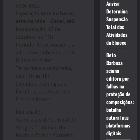
Anvisa
3826-4322
Determina
Exposição
Arte do barro,
Suspensão
arte na vida – Caraí, MG
Total das
Inauguração: 17 de
Atividades
outubro, às 17h
da Elmeco
Período: 17 de outubro a
24 de novembro de 2019
Beto
Dias e horários:
Barbosa
Terça-feira a sexta-feira,
aciona
das 11h às 18h
editora por
Sábados, domingos e
falhas na
feriados, das 15 às 18h
proteção de
Entrada Franca
composições:
batalha
Realização:
autoral nas
Associação de Cultural de
plataformas
Amigos do Museu do
digitais
Folclore Edison Carneiro