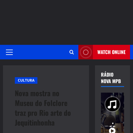
WATCH ONLINE
Primary
Menu
RÁDIO
NOVA MPB
CULTURA
Nova mostra no
Museu do Folclore
traz pro Rio arte do
Jequitinhonha