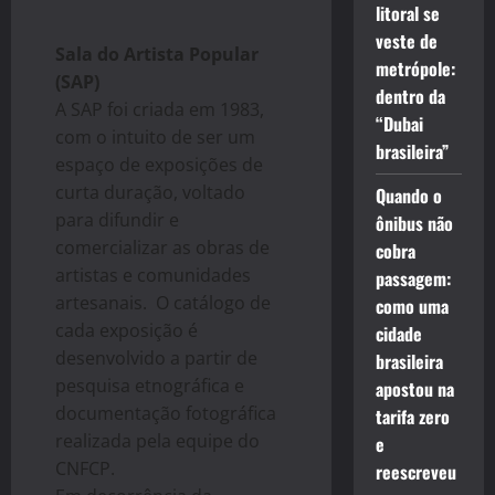
litoral se
veste de
Sala do Artista Popular
metrópole:
(SAP)
dentro da
A SAP foi criada em 1983,
“Dubai
com o intuito de ser um
brasileira”
espaço de exposições de
curta duração, voltado
Quando o
para difundir e
ônibus não
comercializar as obras de
cobra
artistas e comunidades
passagem:
artesanais. O catálogo de
como uma
cada exposição é
cidade
desenvolvido a partir de
brasileira
pesquisa etnográfica e
apostou na
documentação fotográfica
tarifa zero
realizada pela equipe do
e
CNFCP.
reescreveu