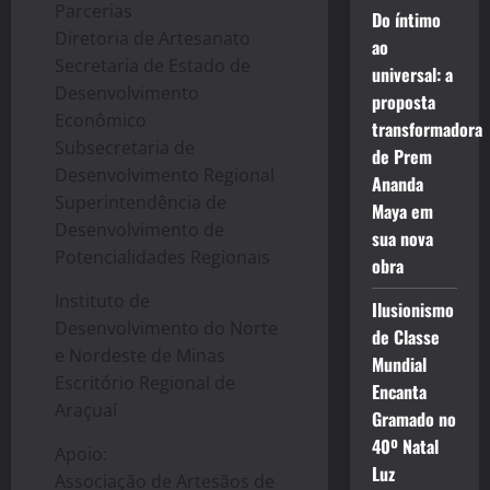
Parcerias
Do íntimo
Diretoria de Artesanato
ao
Secretaria de Estado de
universal: a
Desenvolvimento
proposta
Econômico
transformadora
Subsecretaria de
de Prem
Desenvolvimento Regional
Ananda
Superintendência de
Maya em
Desenvolvimento de
sua nova
Potencialidades Regionais
obra
Instituto de
Ilusionismo
Desenvolvimento do Norte
de Classe
e Nordeste de Minas
Mundial
Escritório Regional de
Encanta
Araçuaí
Gramado no
40º Natal
Apoio:
Luz
Associação de Artesãos de