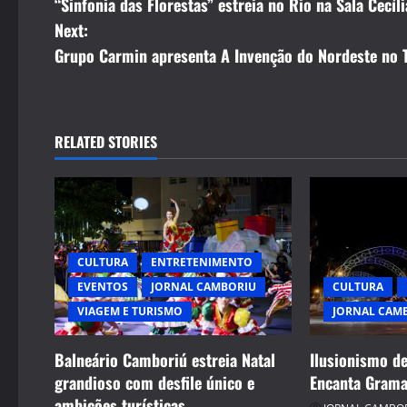
“Sinfonia das Florestas” estreia no Rio na Sala Cecíl
o
Next:
s
Grupo Carmin apresenta A Invenção do Nordeste no 
t
n
RELATED STORIES
a
v
i
CULTURA
ENTRETENIMENTO
g
CULTURA
EVENTOS
JORNAL CAMBORIU
JORNAL CAM
VIAGEM E TURISMO
a
t
Ilusionismo d
Balneário Camboriú estreia Natal
Encanta Grama
grandioso com desfile único e
i
ambições turísticas