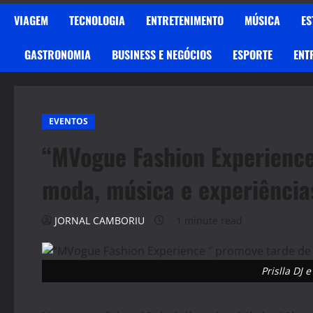
VIAGEM
TECNOLOGIA
ENTRETENIMENTO
MÚSICA
ES
GASTRONOMIA
BUSINESS E NEGÓCIOS
ESPORTE
ENT
EVENTOS
“MVogue Fashion Experience
moda, música e experiência
JORNAL CAMBORIU
1 minute read
Prislla DJ 