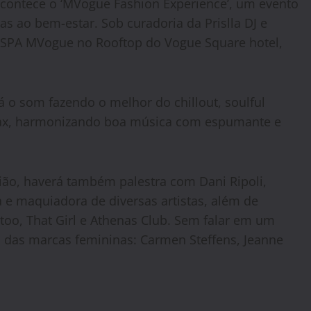
 acontece o ‘MVogue Fashion Experience’, um evento
as ao bem-estar. Sob curadoria da Prislla DJ e
o SPA MVogue no Rooftop do Vogue Square hotel,
 o som fazendo o melhor do chillout, soulful
 Sax, harmonizando boa música com espumante e
ião, haverá também palestra com Dani Ripoli,
a e maquiadora de diversas artistas, além de
too, That Girl e Athenas Club. Sem falar em um
o das marcas femininas: Carmen Steffens, Jeanne