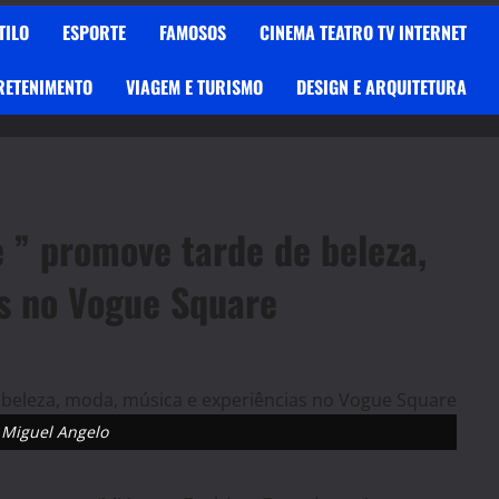
TILO
ESPORTE
FAMOSOS
CINEMA TEATRO TV INTERNET
RETENIMENTO
VIAGEM E TURISMO
DESIGN E ARQUITETURA
 ” promove tarde de beleza,
s no Vogue Square
e Miguel Angelo