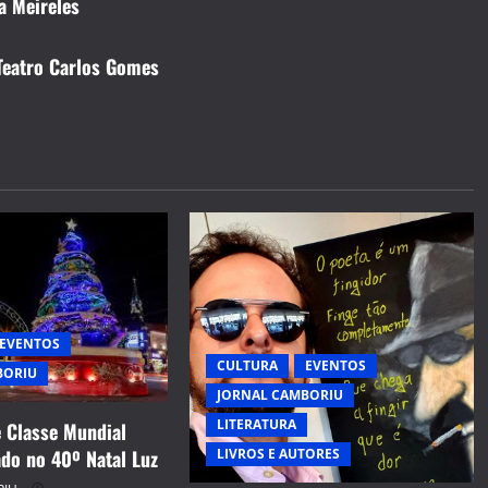
ia Meireles
Teatro Carlos Gomes
EVENTOS
CULTURA
EVENTOS
BORIU
JORNAL CAMBORIU
LITERATURA
e Classe Mundial
do no 40º Natal Luz
LIVROS E AUTORES