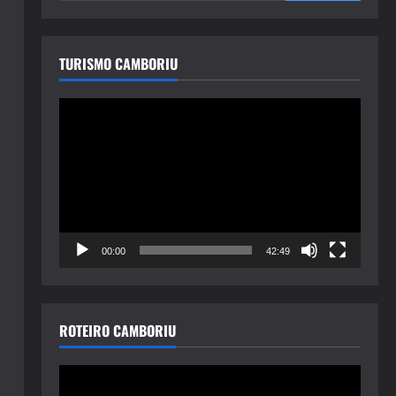
TURISMO CAMBORIU
Tocador
de
vídeo
00:00
42:49
ROTEIRO CAMBORIU
Tocador