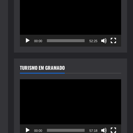
de
vídeo
00:00
52:25
TURISMO EM GRAMADO
Tocador
de
vídeo
00:00
57:18