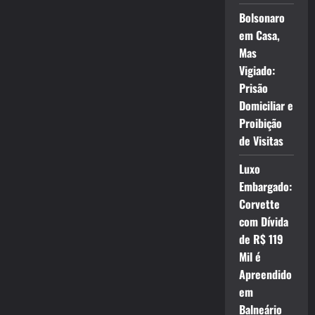
Bolsonaro
em Casa,
Mas
Vigiado:
Prisão
Domiciliar e
Proibição
de Visitas
Luxo
Embargado:
Corvette
com Dívida
de R$ 119
Mil é
Apreendido
em
Balneário