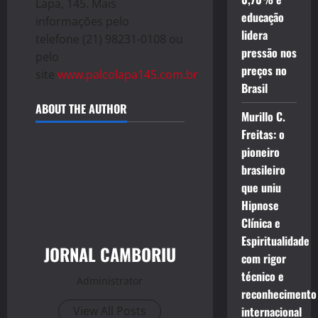
Lapa, 145. Mais
educação
informações pelo
lidera
telefone
(21) 98231-0108
ou
pressão nos
pelo
preços no
site
www.palcolapa145.com.br
Brasil
ABOUT THE AUTHOR
Murillo C.
Freitas: o
pioneiro
brasileiro
que uniu
Hipnose
Clínica e
Espiritualidade
JORNAL CAMBORIU
com rigor
técnico e
Administrator
reconhecimento
View All Posts
internacional