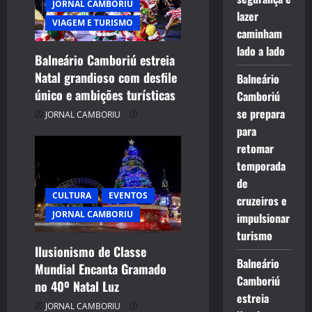
JORNAL CAMBORIU
lazer
t
VIAGEM E TURISMO
caminham
i
lado a lado
Balneário Camboriú estreia
Natal grandioso com desfile
o
Balneário
único e ambições turísticas
Camboriú
n
se prepara
JORNAL CAMBORIU
para
retomar
temporada
de
CULTURA
EVENTOS
cruzeiros e
JORNAL CAMBORIU
impulsionar
turismo
Ilusionismo de Classe
Balneário
Mundial Encanta Gramado
Camboriú
no 40º Natal Luz
estreia
JORNAL CAMBORIU