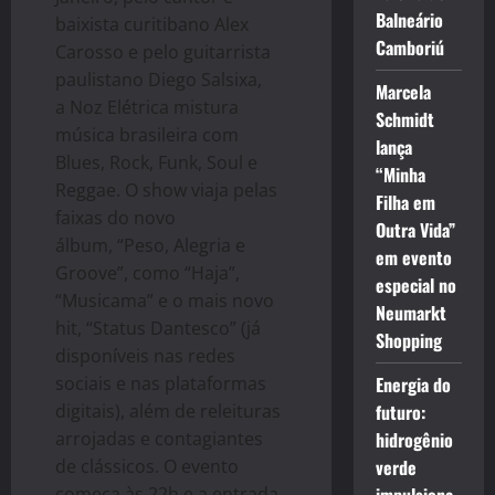
Balneário
baixista curitibano Alex
Camboriú
Carosso e pelo guitarrista
paulistano Diego Salsixa,
Marcela
a Noz Elétrica mistura
Schmidt
música brasileira com
lança
Blues, Rock, Funk, Soul e
“Minha
Reggae. O show viaja pelas
Filha em
faixas do novo
Outra Vida”
álbum, “Peso, Alegria e
em evento
Groove”, como “Haja”,
especial no
“Musicama” e o mais novo
Neumarkt
hit, “Status Dantesco” (já
Shopping
disponíveis nas redes
sociais e nas plataformas
Energia do
digitais), além de releituras
futuro:
arrojadas e contagiantes
hidrogênio
de clássicos. O evento
verde
começa às 22h e a entrada