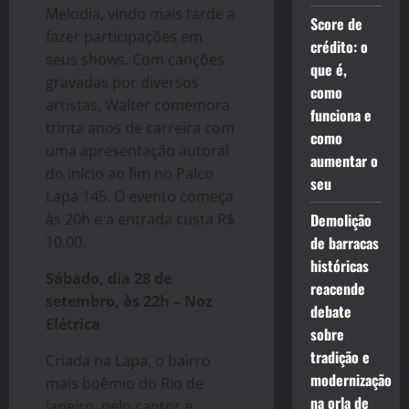
Melodia, vindo mais tarde a
Score de
fazer participações em
crédito: o
seus shows. Com canções
que é,
gravadas por diversos
como
artistas, Walter comemora
funciona e
trinta anos de carreira com
como
uma apresentação autoral
aumentar o
do início ao fim no Palco
seu
Lapa 145. O evento começa
às 20h e a entrada custa R$
Demolição
10,00.
de barracas
históricas
Sábado, dia 28 de
reacende
setembro, às 22h – Noz
debate
Elétrica
sobre
tradição e
Criada na Lapa, o bairro
modernização
mais boêmio do Rio de
na orla de
Janeiro, pelo cantor e