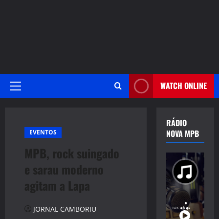
WATCH ONLINE
Primary
Menu
RÁDIO
NOVA MPB
EVENTOS
MPB, rock suingado
e sarau moderno
agitam a Lapa
JORNAL CAMBORIU