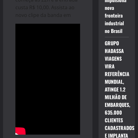
impulsiona
custa R$ 10,00. Assista ao
nova
novo clipe da banda em
fronteira
industrial
no Brasil
GRUPO
HADASSA
VIAGENS
VIRA
REFERÊNCIA
MUNDIAL,
ATINGE 1.2
MILHÃO DE
EMBARQUES,
635.000
CLIENTES
CADASTRADOS
E IMPLANTA