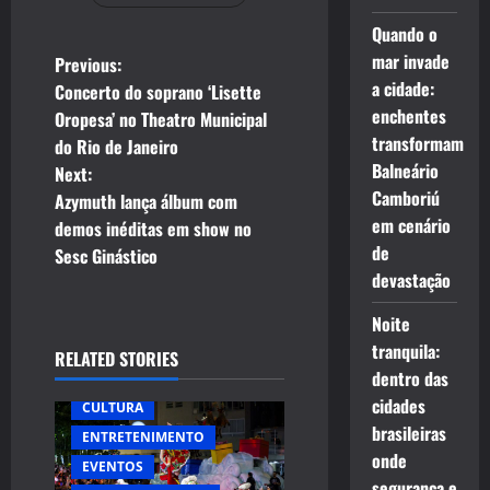
Quando o
P
mar invade
Previous:
a cidade:
Concerto do soprano ‘Lisette
o
enchentes
Oropesa’ no Theatro Municipal
transformam
do Rio de Janeiro
s
Balneário
Next:
Camboriú
t
Azymuth lança álbum com
em cenário
demos inéditas em show no
n
de
Sesc Ginástico
devastação
a
Noite
v
tranquila:
RELATED STORIES
dentro das
i
cidades
CULTURA
g
brasileiras
ENTRETENIMENTO
onde
EVENTOS
a
segurança e