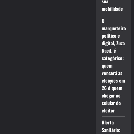
sua
mobilidade
O
marqueteiro
político e
digital, Zuza
Nacif, é
categórico:
quem
vencerá as
eleições em
26 é quem
chegar ao
celular do
eleitor
Alerta
Sanitário: