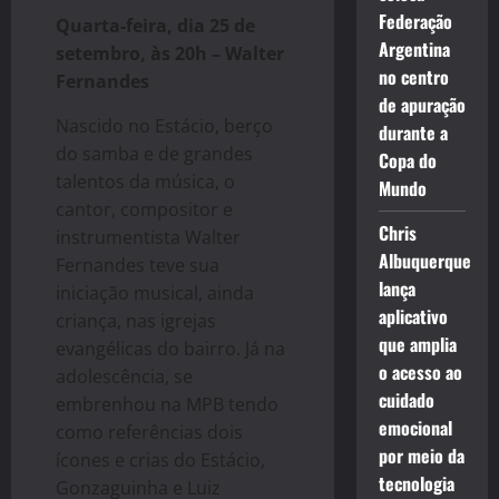
Federação
Quarta-feira, dia 25 de
Argentina
setembro, às 20h – Walter
no centro
Fernandes
de apuração
Nascido no Estácio, berço
durante a
do samba e de grandes
Copa do
talentos da música, o
Mundo
cantor, compositor e
Chris
instrumentista Walter
Albuquerque
Fernandes teve sua
lança
iniciação musical, ainda
aplicativo
criança, nas igrejas
que amplia
evangélicas do bairro. Já na
o acesso ao
adolescência, se
cuidado
embrenhou na MPB tendo
emocional
como referências dois
por meio da
ícones e crias do Estácio,
tecnologia
Gonzaguinha e Luiz