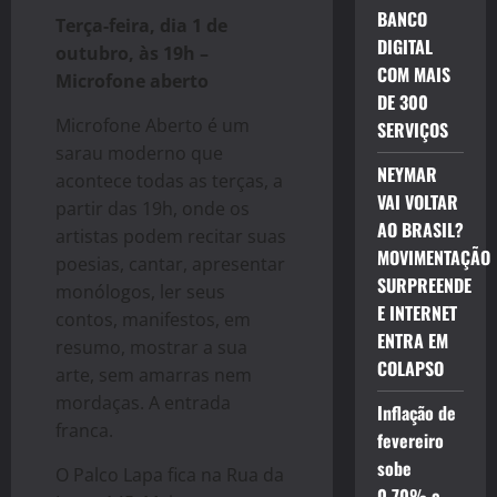
BANCO
Terça-feira, dia 1 de
DIGITAL
outubro, às 19h –
COM MAIS
Microfone aberto
DE 300
Microfone Aberto é um
SERVIÇOS
sarau moderno que
NEYMAR
acontece todas as terças, a
VAI VOLTAR
partir das 19h, onde os
AO BRASIL?
artistas podem recitar suas
MOVIMENTAÇÃO
poesias, cantar, apresentar
SURPREENDE
monólogos, ler seus
E INTERNET
contos, manifestos, em
ENTRA EM
resumo, mostrar a sua
COLAPSO
arte, sem amarras nem
mordaças. A entrada
Inflação de
franca.
fevereiro
sobe
O Palco Lapa fica na Rua da
0,70% e