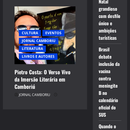
Natal
grandioso
com desfile
único e
ambições
CULTURA
EVENTOS
turísticas
JORNAL CAMBORIU
Brasil
LITERATURA
debate
LIVROS E AUTORES
inclusão da
vacina
Pietro Costa: O Verso Vivo
contra
da Imersão Literária em
meningite
Camboriú
B no
JORNAL CAMBORIU
calendário
oficial do
SUS
Quando o