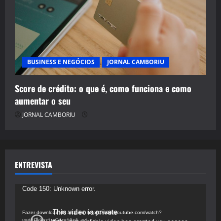
BUSINESS E NEGÓCIOS
JORNAL CAMBORIU
Score de crédito: o que é, como funciona e como
aumentar o seu
JORNAL CAMBORIU
ENTREVISTA
Tocador
Code 150: Unknown error.
de
vídeo
Fazer download do arquivo: https://www.youtube.com/watch?
v=d4Fu9gz1tqE&t=19s&_=4