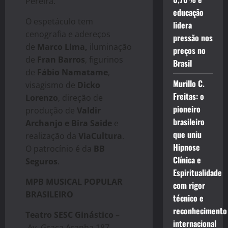
Pereira.
educação
O espetáculo tem
lidera
cenografia e adereços
pressão nos
de
Marco Lima,
iluminação
preços no
de
Fran Barros
, figurinos
Brasil
de
Fábio Namatame
,
Murillo C.
visagismo de
Dicko
Freitas: o
Lorenzo
, direção de
pioneiro
produção de
Valdir
brasileiro
Archanjo e Bira Saide
e
que uniu
realização da
ViaCultura
.
Hipnose
O patrocínio é da
BB
Clínica e
Seguros
.
Espiritualidade
MPB MUSICAL POPULAR
com rigor
BRASILEIRO
técnico e
reconhecimento
Teatro SESC Ginástico –
internacional
Av. Graça Aranha 187,