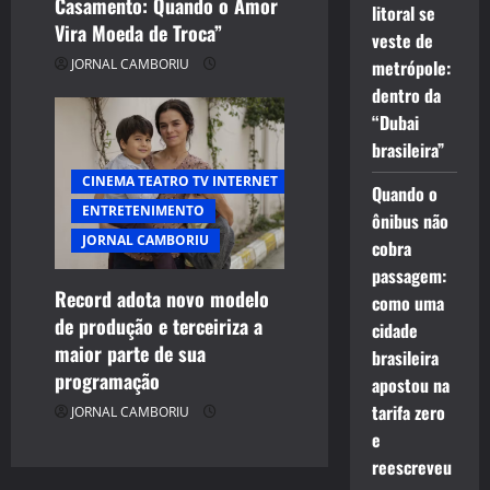
Casamento: Quando o Amor
litoral se
Vira Moeda de Troca”
veste de
metrópole:
JORNAL CAMBORIU
dentro da
“Dubai
brasileira”
CINEMA TEATRO TV INTERNET
Quando o
ENTRETENIMENTO
ônibus não
JORNAL CAMBORIU
cobra
passagem:
Record adota novo modelo
como uma
de produção e terceiriza a
cidade
maior parte de sua
brasileira
programação
apostou na
tarifa zero
JORNAL CAMBORIU
e
reescreveu