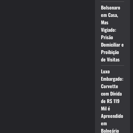
Bolsonaro
em Casa,
Mas
Vigiado:
Prisão
Domiciliar e
Proibição
de Visitas
Luxo
Embargado:
Corvette
com Dívida
de R$ 119
Mil é
Apreendido
em
Balneário