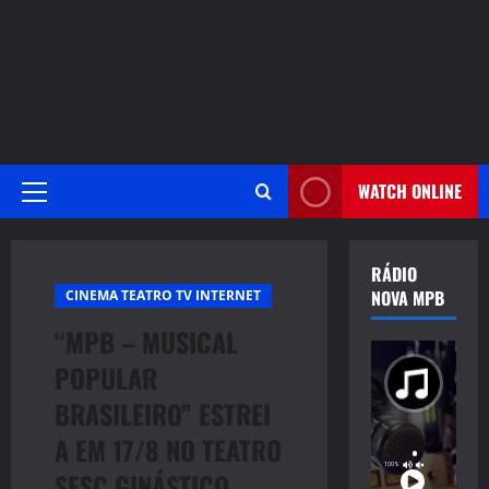
WATCH ONLINE
Primary
Menu
RÁDIO
NOVA MPB
CINEMA TEATRO TV INTERNET
“MPB – MUSICAL
POPULAR
BRASILEIRO” ESTREI
A EM 17/8 NO TEATRO
SESC GINÁSTICO