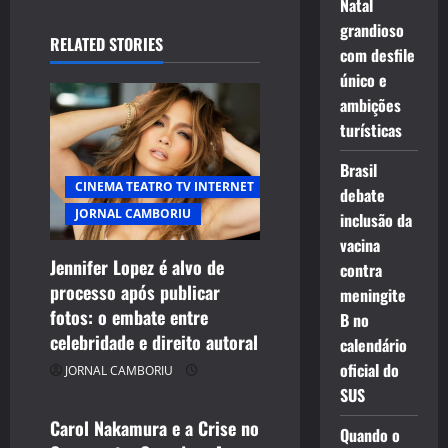
Natal
a
grandioso
RELATED STORIES
v
com desfile
único e
i
ambições
turísticas
g
Brasil
a
CINEMA TEATRO TV INTERNET
debate
t
JORNAL CAMBORIU
inclusão da
vacina
i
Jennifer Lopez é alvo de
contra
processo após publicar
meningite
CELEBRIDADES
o
fotos: o embate entre
B no
CINEMA TEATRO TV INTERNET
celebridade e direito autoral
n
calendário
ENTRETENIMENTO
oficial do
JORNAL CAMBORIU
JORNAL CAMBORIU
SUS
Carol Nakamura e a Crise no
Quando o