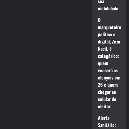
sua
mobilidade
O
marqueteiro
político e
digital, Zuza
Nacif, é
categórico:
quem
vencerá as
eleições em
26 é quem
chegar ao
celular do
eleitor
Alerta
Sanitário: