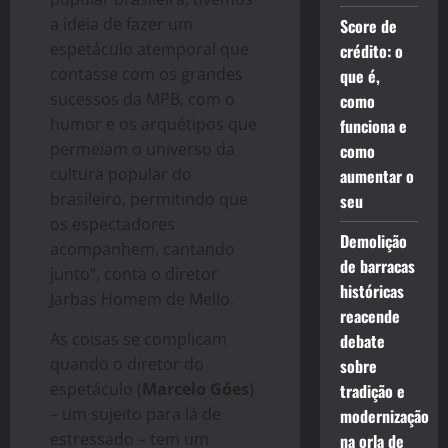
a ideia de fazer um
Score de
espetáculo atemporal que
crédito: o
contasse com os grandes
que é,
sucessos da MPB, com o
como
humor e os arquétipos que
funciona e
permeiam o universo da
como
cultura popular do
aumentar o
brasileiro, permitindo que
seu
os espectadores
Demolição
acompanhem, cantando
de barracas
junto”, conta o diretor
históricas
Jarbas Homem de Mello.
reacende
As coisas se complicam
debate
quando o diretor do
sobre
espetáculo (
Marcelo Góes
)
tradição e
– um sujeito para lá de
modernização
estressado – tem um
na orla de