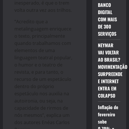
inesperado, é que o trem
BANCO
volta outra vez aos trilhos.
DIGITAL
COM MAIS
“Acredito que a
DE 300
metalinguagem enriquece
SERVIÇOS
o texto, principalmente
quando trabalhamos com
NEYMAR
elementos de uma
VAI VOLTAR
linguagem teatral popular,
AO BRASIL?
o humor e o teatro de
MOVIMENTAÇÃO
revista, e para tanto, o
SURPREENDE
recurso de um espetáculo
E INTERNET
dentro do próprio
ENTRA EM
espetáculo nos auxilia na
COLAPSO
autoironia, ou seja, na
Inflação de
capacidade de rirmos de
fevereiro
nós mesmos”, explica um
sobe
dos autores Enéas Carlos
0,70% e