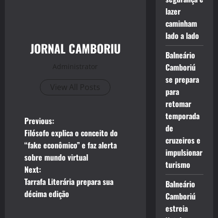
lazer
caminham
lado a lado
JORNAL CAMBORIU
Balneário
Camboriú
Administrator
se prepara
View All Posts
para
retomar
temporada
P
Previous:
de
Filósofo explica o conceito do
o
cruzeiros e
“fake econômico” e faz alerta
impulsionar
sobre mundo virtual
s
turismo
Next:
t
Tarrafa Literária prepara sua
Balneário
décima edição
Camboriú
n
estreia