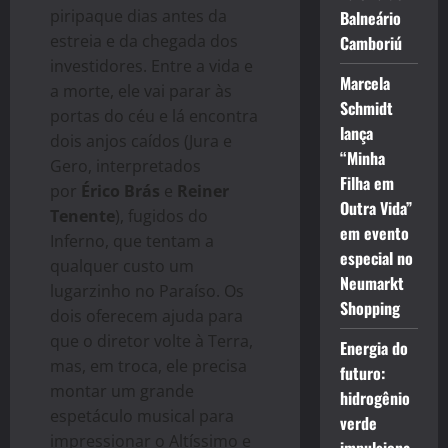
piripaque dias antes da
Balneário
estreia e da chegada dos
Camboriú
investidores. Entre a vida e
Marcela
a morte, ele vai parar às
Schmidt
portas do céu e lá encontra
lança
dois anjos caídos (Jura e
“Minha
Gero, interpretados
Filha em
por
Érico Brás
e
Reiner
Outra Vida”
Tenente
), fugidos do
em evento
Inferno, que tentam a
especial no
qualquer custo um
Neumarkt
lugarzinho no Paraíso. Os
Shopping
dois oferecem ajuda para
que o diretor volte à Terra,
Energia do
mas, em troca, ele precisa
futuro:
montar um grande
hidrogênio
espetáculo musical para
verde
impressionar o Altíssimo e