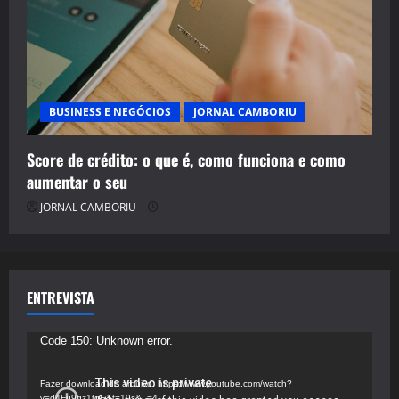
BUSINESS E NEGÓCIOS
JORNAL CAMBORIU
Score de crédito: o que é, como funciona e como
aumentar o seu
JORNAL CAMBORIU
ENTREVISTA
Tocador
Code 150: Unknown error.
de
vídeo
Fazer download do arquivo: https://www.youtube.com/watch?
v=d4Fu9gz1tqE&t=19s&_=4