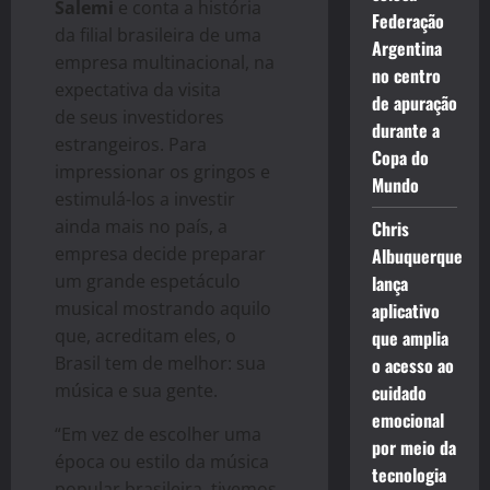
Salemi
e
conta a história
Federação
da filial brasileira de uma
Argentina
empresa multinacional, na
no centro
expectativa da visita
de apuração
de seus investidores
durante a
estrangeiros. Para
Copa do
impressionar os gringos e
Mundo
estimulá-los a investir
ainda mais no país, a
Chris
empresa decide preparar
Albuquerque
um grande espetáculo
lança
musical mostrando aquilo
aplicativo
que, acreditam eles, o
que amplia
Brasil tem de melhor: sua
o acesso ao
música e sua gente.
cuidado
emocional
“Em vez de escolher uma
por meio da
época ou estilo da música
tecnologia
popular brasileira, tivemos