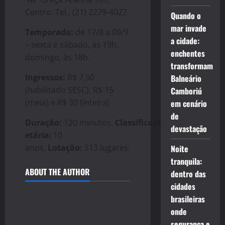
Centro. Tel.: (21) 2279-4027
Quando o
mar invade
Temporada:
de 17/8 a 09/9
a cidade:
– sexta e sábado, às 19h,
enchentes
domingo, às 18h.
transformam
Ingressos:
R$ 7,50
Balneário
(habilitado SESC), R$ 15
Camboriú
(meia) e R$ 30 (inteira)
em cenário
de
Duração:
120
minutos.
Classificação
devastação
etária
: 10
anos.
Lotação:
513 lugares.
Noite
tranquila:
ABOUT THE AUTHOR
dentro das
cidades
brasileiras
onde
segurança e