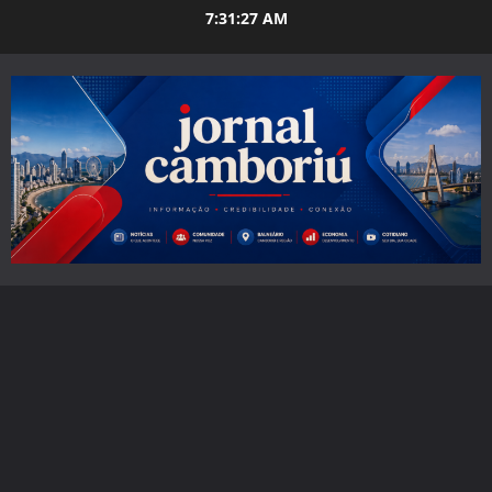
Skip
7:31:28 AM
to
content