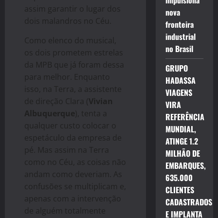
impulsiona
assim garantir o lugar dos
nova
dois malandros no Céu.
fronteira
industrial
Como elenco do musical,
no Brasil
os dois prometem estrelas
da MPB que já foram dessa
GRUPO
para melhor. Enquanto
HADASSA
isso, na Terra, a assistente
VIAGENS
de direção Clara (
Vivian
VIRA
Albuquerque
), tenta a
REFERÊNCIA
qualquer custo colocar o
MUNDIAL,
espetáculo da empresa de
ATINGE 1.2
pé. Mas assim na Terra
MILHÃO DE
como no Céu, as coisas não
EMBARQUES,
andam como deveriam. As
635.000
confusões se multiplicam e,
CLIENTES
apenas com a intervenção
CADASTRADOS
de alguém totalmente
E IMPLANTA