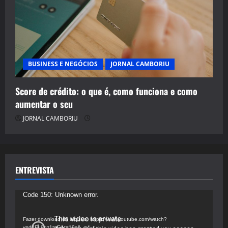
BUSINESS E NEGÓCIOS
JORNAL CAMBORIU
Score de crédito: o que é, como funciona e como
aumentar o seu
JORNAL CAMBORIU
ENTREVISTA
Tocador
Code 150: Unknown error.
de
vídeo
Fazer download do arquivo: https://www.youtube.com/watch?
v=d4Fu9gz1tqE&t=19s&_=4