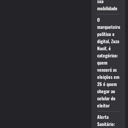
sua
mobilidade
O
marqueteiro
político e
digital, Zuza
Nacif, é
categórico:
quem
vencerá as
eleições em
26 é quem
chegar ao
celular do
eleitor
Alerta
Sanitário: