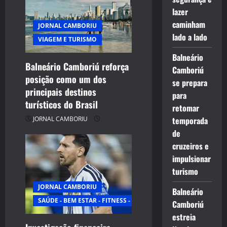
lazer
a
caminham
JORNAL CAMBORIU
t
lado a lado
VIAGEM E TURISMO
Balneário
i
Balneário Camboriú reforça
Camboriú
posição como um dos
o
se prepara
principais destinos
para
n
turísticos do Brasil
retomar
JORNAL CAMBORIU
temporada
de
cruzeiros e
impulsionar
turismo
JORNAL CAMBORIU
Balneário
SAÚDE - BEM ESTAR - FITNESS - ESPORTE
Camboriú
estreia