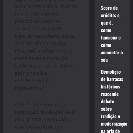
aos clientes “Nós prezamos
Score de
muito pelo impacto
crédito: o
positivo do visitante
que é,
através da criação de
como
experiências e lembranças.
funciona e
Se tratando de Dia dos
como
Pais, nada melhor do que
aumentar o
comemorar em grande
seu
estilo nesse país de cultura,
Demolição
gastronomia e
de barracas
entretenimento
históricas
riquíssimos.”
reacende
debate
A Central de Trocas da
sobre
promoção, localizada no 2°
tradição e
piso, já está envelopada
modernização
com o cenário de um
na orla de