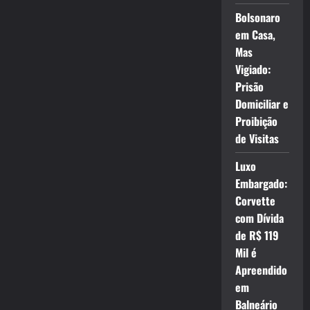
Bolsonaro
em Casa,
Mas
Vigiado:
Prisão
Domiciliar e
Proibição
de Visitas
Luxo
Embargado:
Corvette
com Dívida
de R$ 119
Mil é
Apreendido
em
Balneário