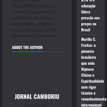
como DETRAN,
educação
SINE/SETRAB, Prefeitura,
lidera
Correios, Casa Lotérica,
pressão nos
Laboratório Bronstein,
preços no
Centro Médico Pastore,
Brasil
bancos Santander e Itaú,
dentre outras facilidades.
Murillo C.
Freitas: o
ABOUT THE AUTHOR
pioneiro
brasileiro
que uniu
Hipnose
Clínica e
Espiritualidade
com rigor
técnico e
JORNAL CAMBORIU
reconhecimento
internacional
Administrator