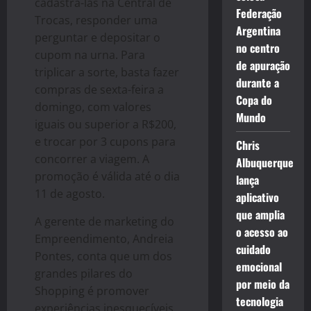
cadastrá-las na Central de
Federação
Trocas, responder uma
Argentina
perguntar e depositar o
no centro
cupom na urna. Para
de apuração
triplicar a sorte, basta fazer
durante a
compras de sexta-feira a
Copa do
domingo, com valores
Mundo
iguais ou superior a R$200,
e trocar por 3 cupons para
Chris
concorrer a viagem. A
Albuquerque
promoção é válida até o dia
lança
11 de agosto.
aplicativo
que amplia
A gerente de marketing do
o acesso ao
Empreendimento, Andreia
cuidado
Pontes, conta que um dos
emocional
grandes pilares do
por meio da
Shopping é promover
tecnologia
experiências inesquecíveis