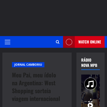
WATCH ONLINE
Primary
Menu
RÁDIO
NOVA MPB
JORNAL CAMBORIU
Meu Pai, meu ídolo
na Argentina: West
Shopping sorteia
viagem internacional