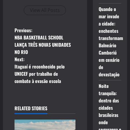
Quando o
View All Posts
mar invade
a cidade:
P
Previous:
enchentes
NBA BASKETBALL SCHOOL
transformam
o
LANÇA TRÊS NOVAS UNIDADES
Balneário
NO RIO
Camboriú
s
Next:
em cenário
t
Itaguaí é reconhecido pelo
de
UNICEF por trabalho de
devastação
n
combate à evasão escola
Noite
a
tranquila:
dentro das
v
cidades
RELATED STORIES
i
brasileiras
onde
g
segurança e