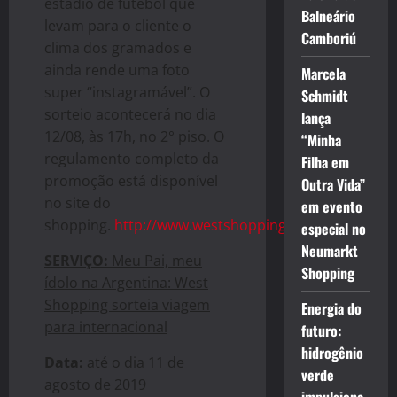
estádio de futebol que
Balneário
levam para o cliente o
Camboriú
clima dos gramados e
ainda rende uma foto
Marcela
super “instagramável”. O
Schmidt
sorteio acontecerá no dia
lança
12/08, às 17h, no 2° piso. O
“Minha
regulamento completo da
Filha em
promoção está disponível
Outra Vida”
no site do
em evento
shopping.
http://www.westshopping.com.br/
especial no
Neumarkt
SERVIÇO:
Meu Pai, meu
Shopping
ídolo na Argentina: West
Shopping sorteia viagem
Energia do
para internacional
futuro:
hidrogênio
Data:
até o dia 11 de
verde
agosto de 2019