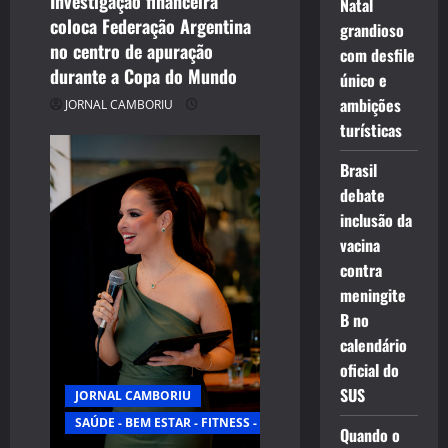
Investigação financeira
Natal
coloca Federação Argentina
grandioso
no centro de apuração
com desfile
durante a Copa do Mundo
único e
ambições
JORNAL CAMBORIU
turísticas
Brasil
debate
inclusão da
vacina
contra
meningite
B no
calendário
oficial do
SUS
JORNAL CAMBORIU
SAÚDE - BEM ESTAR - FITNESS - ESPORTE
Quando o