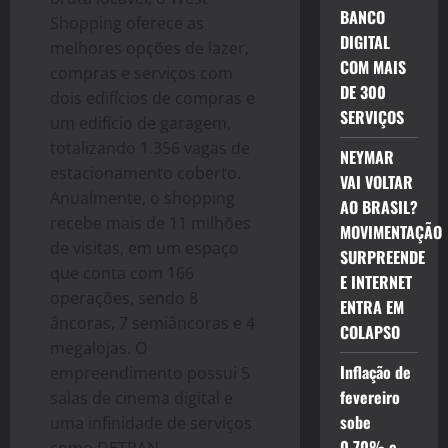
BANCO
Shopping oferece as
DIGITAL
melhores opções de lazer,
COM MAIS
compras e serviços com
DE 300
dois edifícios de compras e
SERVIÇOS
um edifício de garagem,
totalizando 1.356 vagas de
NEYMAR
estacionamento coberto.
VAI VOLTAR
Anualmente, o shopping
AO BRASIL?
recebe mais de 11 milhões
MOVIMENTAÇÃO
de visitas, em um espaço
SURPREENDE
que conta com 166
E INTERNET
operações, sendo 8
ENTRA EM
âncoras, 7 semiâncoras e 4
COLAPSO
megalojas. O
Inflação de
empreendimento possui 5
fevereiro
salas de cinema digital e
sobe
uma infinidade de serviços
0,70% e