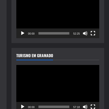
de
vídeo
00:00
52:25
TURISMO EM GRAMADO
Tocador
de
vídeo
00:00
57:18