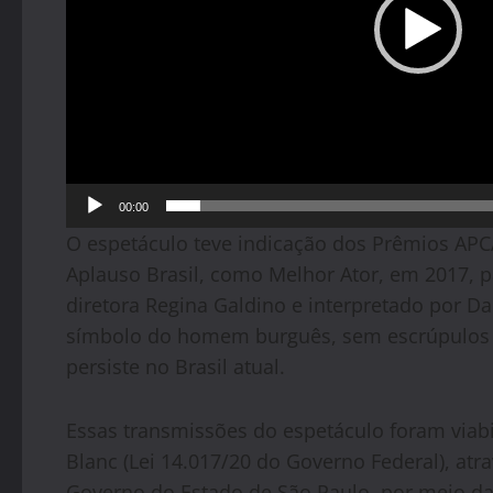
00:00
O espetáculo teve indicação dos Prêmios APCA 
Aplauso Brasil, como Melhor Ator, em 2017, 
diretora Regina Galdino e interpretado por Da
símbolo do homem burguês, sem escrúpulos 
persiste no Brasil atual.
Essas transmissões do espetáculo foram viabil
Blanc (Lei 14.017/20 do Governo Federal), at
Governo do Estado de São Paulo, por meio da 