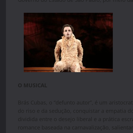
O MUSICAL
Brás Cubas, o “defunto autor”, é um aristoc
do riso e da sedução, conquistar a empatia do
dividida entre o desejo liberal e a prática 
romance baseada na carnavalização, salienta