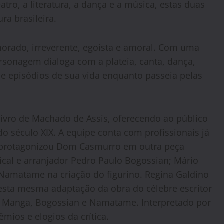
atro, a literatura, a dança e a música, estas duas
ra brasileira.
rado, irreverente, egoísta e amoral. Com uma
 personagem dialoga com a plateia, canta, dança,
e episódios de sua vida enquanto passeia pelas
livro de Machado de Assis, oferecendo ao público
o século XIX. A equipe conta com profissionais já
 protagonizou Dom Casmurro em outra peça
ical e arranjador Pedro Paulo Bogossian; Mário
 Namatame na criação do figurino. Regina Galdino
sta mesma adaptação da obra do célebre escritor
m Manga, Bogossian e Namatame. Interpretado por
mios e elogios da crítica.