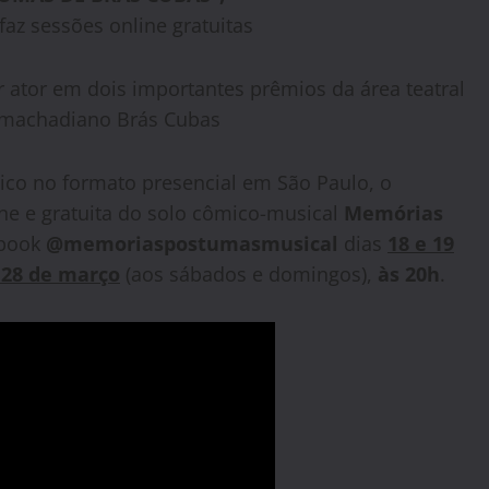
az sessões online gratuitas
ator em dois importantes prêmios da área teatral
machadiano Brás Cubas
ico no formato presencial em São Paulo, o
e e gratuita do solo cômico-musical
Memórias
ebook
@memoriaspostumasmusical
dias
18 e 19
 28 de março
(aos sábados e domingos),
às 20h
.