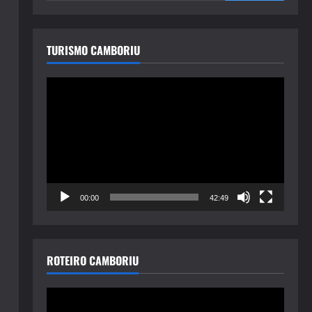
TURISMO CAMBORIU
Tocador
de
vídeo
00:00
42:49
ROTEIRO CAMBORIU
Tocador