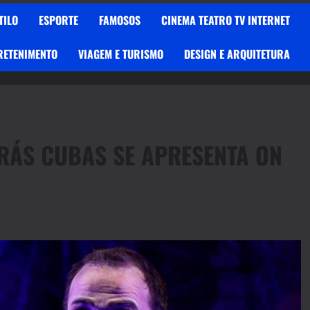
TILO
ESPORTE
FAMOSOS
CINEMA TEATRO TV INTERNET
RETENIMENTO
VIAGEM E TURISMO
DESIGN E ARQUITETURA
RÁS CUBAS SE APRESENTA ON