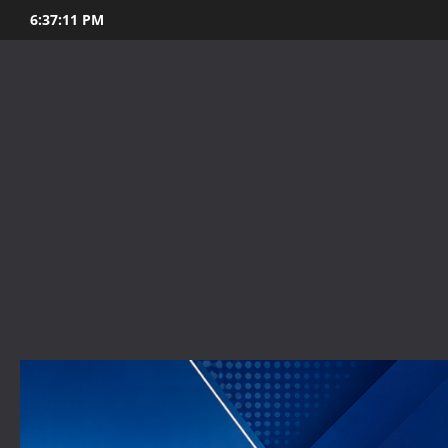
Skip
6:37:13 PM
to
content