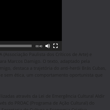
00:40
(Associação Paulista dos Críticos de Arte) e
para Marcos Damigo. O texto, adaptado pela
migo, destaca a trajetória do anti-herói Brás Cubas,
e sem ética, um comportamento oportunista que
izadas através da Lei de Emergência Cultural Aldir
ravés do PROAC (Programa de Ação Cultural) do
Secretaria de Cultura e Economia Criativa.