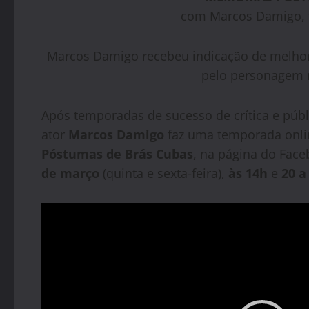
com Marcos Damigo, f
Marcos Damigo recebeu indicação de melhor 
pelo personagem 
Após temporadas de sucesso de crítica e públ
ator
Marcos Damigo
faz uma temporada onlin
Póstumas de Brás Cubas
, na página do Fac
de março
(quinta e sexta-feira),
às 14h
e
20 a
Tocador
de
vídeo