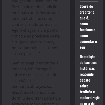
audição do ouvido direito.
Score de
Preciso da minha audição
crédito: o
em boas condições devido
que é,
ao meu trabalho como
como
cantor e produtor musical.
funciona e
Agora chegou a um ponto
como
crítico e eu precisava desta
aumentar o
cirurgia o quanto antes,
seu
pois quanto mais o tumor
cresce pior fica”.
Demolição
de barracas
Sem conseguir esconder a
históricas
emoção, MC Koringa fala
reacende
sobre os riscos associados
debate
caso não fizesse a
sobre
enquanto abraçava sua
tradição e
filha Anna (10 anos), que
modernização
dormiu de ontem para hoje
na orla de
abraçada com o cantor: “O