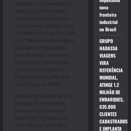
impulsiona
cancelar o lançamento do
nova
clipe ‘Casa Do Carvalho’
fronteira
que estava previsto para
industrial
essa semana. Sábado teria
no Brasil
um evento fora do Rio, mas
a Drª Mônica vetou viagens
GRUPO
de avião por enquanto.
HADASSA
Mas, domingo, se estiver
VIAGENS
tudo bem, estarei dando
VIRA
uma entrevista para o
REFERÊNCIA
Programa Funk Jeito Que
MUNDIAL,
Você Gosta na 94 FM”.
ATINGE 1.2
MILHÃO DE
Agora pouco antes de ir ao
EMBARQUES,
hospital, Koringa pediu
635.000
para sua assessoria de
CLIENTES
imprensa: “Agradeça aos
CADASTRADOS
meus fãs por mim. Meu
E IMPLANTA