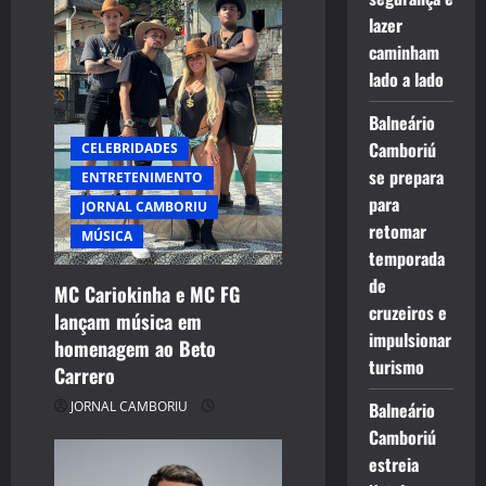
lazer
caminham
lado a lado
Balneário
Camboriú
CELEBRIDADES
se prepara
ENTRETENIMENTO
para
JORNAL CAMBORIU
retomar
MÚSICA
temporada
de
MC Cariokinha e MC FG
cruzeiros e
lançam música em
impulsionar
homenagem ao Beto
turismo
Carrero
JORNAL CAMBORIU
Balneário
Camboriú
estreia