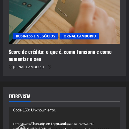
BUSINESS E NEGÓCIOS
JORNAL CAMBORIU
Score de crédito: o que é, como funciona e como
aumentar o seu
JORNAL CAMBORIU
ENTREVISTA
Tocador
Code 150: Unknown error.
de
vídeo
Fazer download do arquivo: https://www.youtube.com/watch?
v=d4Fu9gz1tqE&t=19s&_=4