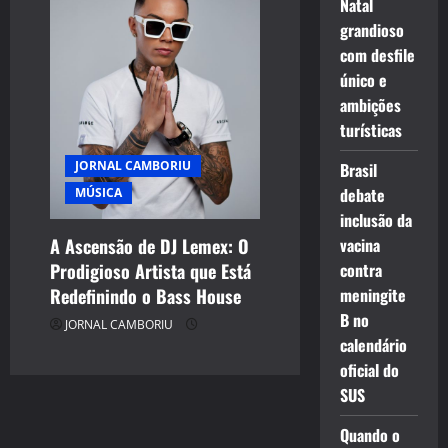
Natal
grandioso
com desfile
único e
ambições
turísticas
JORNAL CAMBORIU
Brasil
debate
MÚSICA
inclusão da
A Ascensão de DJ Lemex: O
vacina
Prodigioso Artista que Está
contra
Redefinindo o Bass House
meningite
B no
JORNAL CAMBORIU
calendário
oficial do
SUS
Quando o