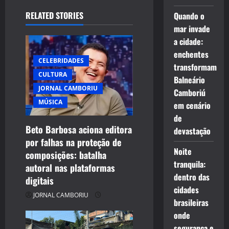
i
RELATED STORIES
Quando o
mar invade
g
a cidade:
enchentes
a
CELEBRIDADES
transformam
CULTURA
t
Balneário
JORNAL CAMBORIU
Camboriú
i
MÚSICA
em cenário
de
o
Beto Barbosa aciona editora
devastação
por falhas na proteção de
n
Noite
composições: batalha
tranquila:
autoral nas plataformas
dentro das
digitais
cidades
JORNAL CAMBORIU
brasileiras
onde
segurança e