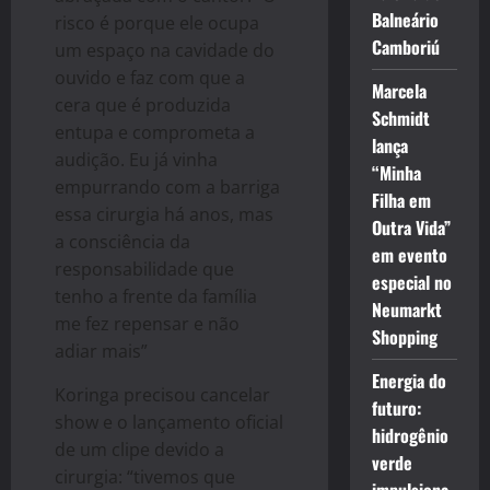
Balneário
risco é porque ele ocupa
Camboriú
um espaço na cavidade do
ouvido e faz com que a
Marcela
cera que é produzida
Schmidt
entupa e comprometa a
lança
audição. Eu já vinha
“Minha
empurrando com a barriga
Filha em
essa cirurgia há anos, mas
Outra Vida”
a consciência da
em evento
responsabilidade que
especial no
tenho a frente da família
Neumarkt
me fez repensar e não
Shopping
adiar mais”
Energia do
Koringa precisou cancelar
futuro:
show e o lançamento oficial
hidrogênio
de um clipe devido a
verde
cirurgia: “tivemos que