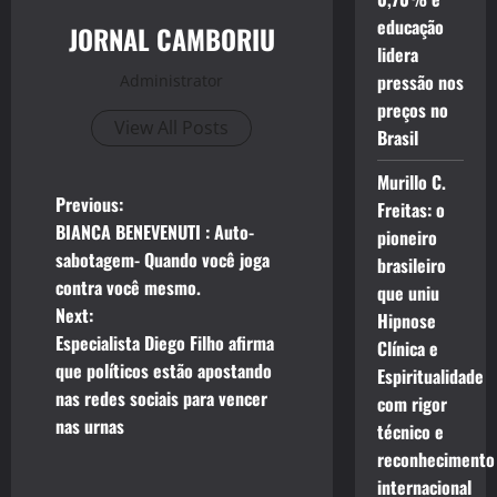
educação
JORNAL CAMBORIU
lidera
pressão nos
Administrator
preços no
View All Posts
Brasil
Murillo C.
P
Previous:
Freitas: o
BIANCA BENEVENUTI : Auto-
pioneiro
o
sabotagem- Quando você joga
brasileiro
contra você mesmo.
que uniu
s
Next:
Hipnose
t
Especialista Diego Filho afirma
Clínica e
que políticos estão apostando
Espiritualidade
n
nas redes sociais para vencer
com rigor
nas urnas
técnico e
a
reconhecimento
v
internacional