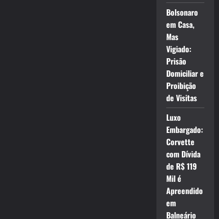
Bolsonaro
em Casa,
Mas
Vigiado:
Prisão
Domiciliar e
Proibição
de Visitas
Luxo
Embargado:
Corvette
com Dívida
de R$ 119
Mil é
Apreendido
em
Balneário