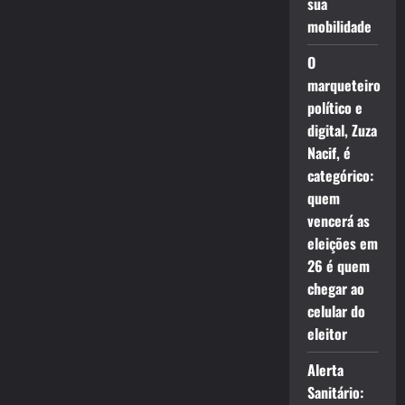
sua
mobilidade
O
marqueteiro
político e
digital, Zuza
Nacif, é
categórico:
quem
vencerá as
eleições em
26 é quem
chegar ao
celular do
eleitor
Alerta
Sanitário: