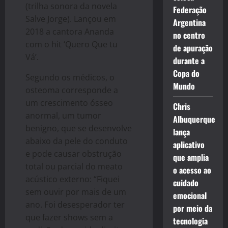
(trilha sonora da novela
Federação
Salve Jorge). Lançou em
Argentina
2018 a cantora Ananda
no centro
com o hit ‘Quero Que tu
de apuração
Vá’.
durante a
Copa do
Segundo os médicos, o
Mundo
osteoma corresponde a
um crescimento ósseo
Chris
anormal, um tumor
Albuquerque
benigno, que se desenvolve
lança
abaixo da pele do conduto
aplicativo
e pode causar obstrução
que amplia
total ou parcial do meato
o acesso ao
acústico externo: “Fiquei
cuidado
sem ouvir por mais de um
emocional
ano. Foi desesperador ter
por meio da
que fazer shows sem a
tecnologia