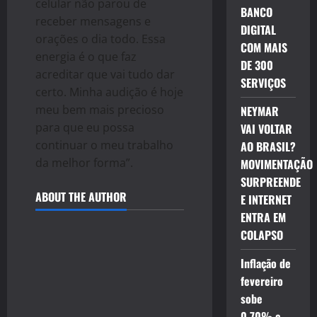
celular não parou de
BANCO
receber mensagens e
DIGITAL
orações o dia todo. Essa
COM MAIS
energia é o que faz
DE 300
acreditar que vai tudo dar
SERVIÇOS
certo. Minha audição é hoje
meu bem mais precioso
NEYMAR
para que eu possa
VAI VOLTAR
continuar o meu trabalho
AO BRASIL?
da melhor forma”.
MOVIMENTAÇÃO
SURPREENDE
ABOUT THE AUTHOR
E INTERNET
ENTRA EM
COLAPSO
Inflação de
fevereiro
sobe
0,70% e