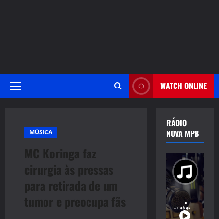
WATCH ONLINE
Primary
Menu
RÁDIO
NOVA MPB
MÚSICA
MC Koringa faz
cirurgia às pressas
para retirada de um
tumor e preocupa fãs