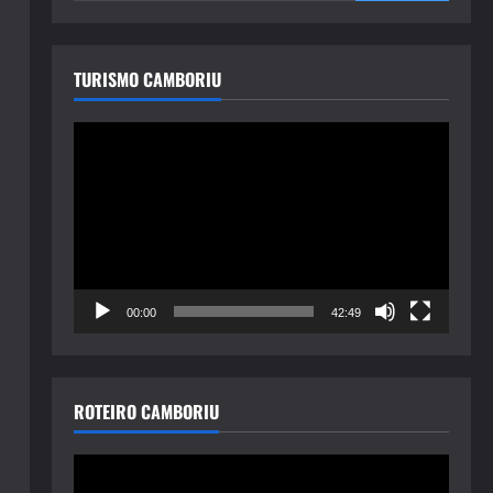
TURISMO CAMBORIU
Tocador
de
vídeo
00:00
42:49
ROTEIRO CAMBORIU
Tocador