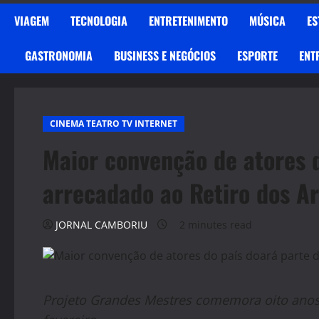
VIAGEM
TECNOLOGIA
ENTRETENIMENTO
MÚSICA
ES
GASTRONOMIA
BUSINESS E NEGÓCIOS
ESPORTE
ENT
CINEMA TEATRO TV INTERNET
Maior convenção de atores d
arrecadado ao Retiro dos Ar
JORNAL CAMBORIU
2 minutes read
Projeto Grandes Mestres comemora oito anos e