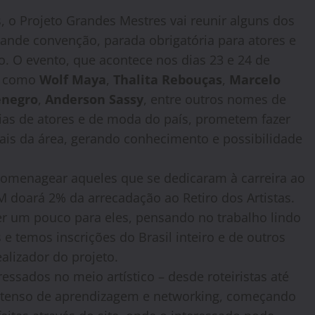
 o Projeto Grandes Mestres vai reunir alguns dos
ande convenção, parada obrigatória para atores e
 O evento, que acontece nos dias 23 e 24 de
os como
Wolf Maya
,
Thalita Rebouças
,
Marcelo
enegro
,
Anderson Sassy
, entre outros nomes de
as de atores e de moda do país, prometem fazer
ais da área, gerando conhecimento e possibilidade
homenagear aqueles que se dedicaram à carreira ao
M doará 2% da arrecadação ao Retiro dos Artistas.
r um pouco para eles, pensando no trabalho lindo
 e temos inscrições do Brasil inteiro e de outros
ealizador do projeto.
essados no meio artístico – desde roteiristas até
intenso de aprendizagem e networking, começando