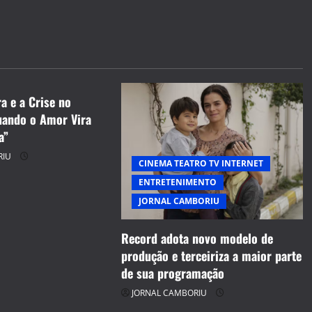
S
RO TV INTERNET
ENTO
BORIU
a e a Crise no
ando o Amor Vira
a”
RIU
CINEMA TEATRO TV INTERNET
ENTRETENIMENTO
JORNAL CAMBORIU
Record adota novo modelo de
produção e terceiriza a maior parte
de sua programação
JORNAL CAMBORIU