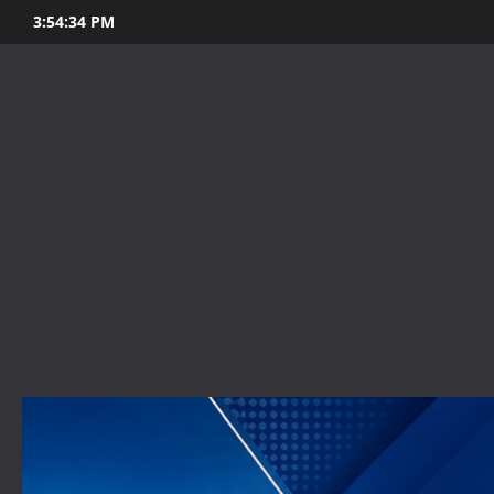
Skip
3:54:35 PM
to
content