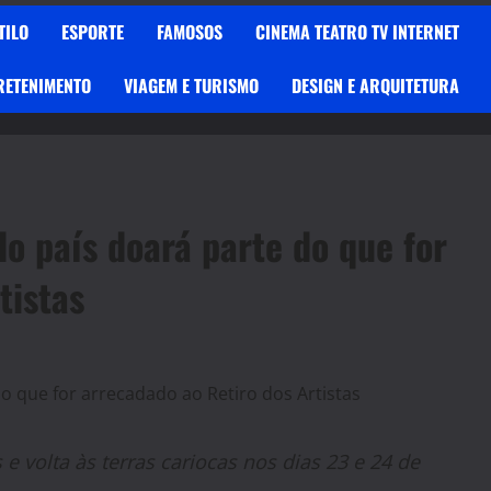
TILO
ESPORTE
FAMOSOS
CINEMA TEATRO TV INTERNET
RETENIMENTO
VIAGEM E TURISMO
DESIGN E ARQUITETURA
o país doará parte do que for
tistas
 volta às terras cariocas nos dias 23 e 24 de