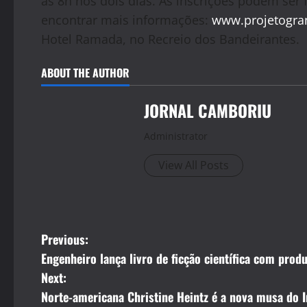
às 8h nos dois dias. As inscrições podem ser 
encontrar mais informações:
www.projetogra
Hotel Ramada, no Recreio dos Bandeirantes.
ABOUT THE AUTHOR
JORNAL CAMBORIU
Administrator
View All Posts
P
Previous:
Engenheiro lança livro de ficção científica com pro
o
Next:
s
Norte-americana Christine Heintz é a nova musa do I