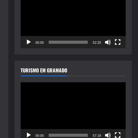
de
vídeo
00:00
52:25
TURISMO EM GRAMADO
Tocador
de
vídeo
00:00
57:18