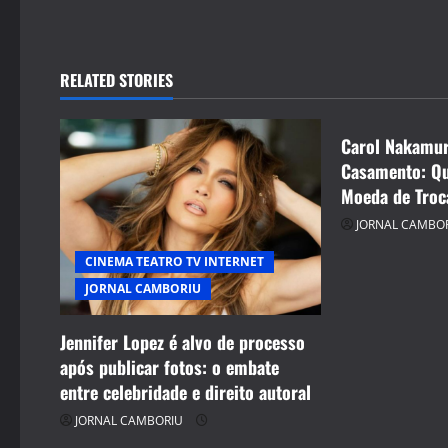
CELEBRIDADE
t
CINEMA TEAT
n
ENTRETENIM
RELATED STORIES
JORNAL CAM
a
Carol Nakamur
v
Casamento: Qu
i
Moeda de Troc
JORNAL CAMBO
g
CINEMA TEATRO TV INTERNET
a
JORNAL CAMBORIU
t
Jennifer Lopez é alvo de processo
i
após publicar fotos: o embate
entre celebridade e direito autoral
o
JORNAL CAMBORIU