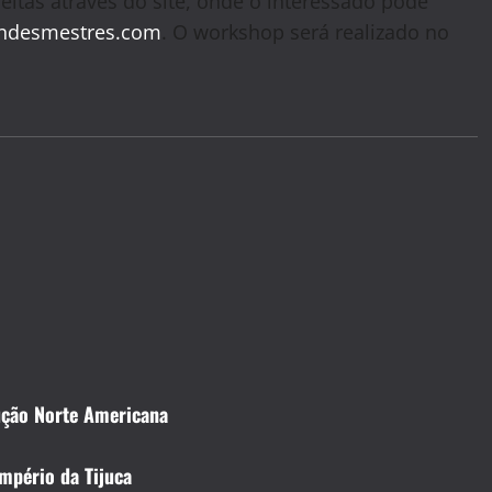
feitas através do site, onde o interessado pode
ndesmestres.com
. O workshop será realizado no
dução Norte Americana
mpério da Tijuca