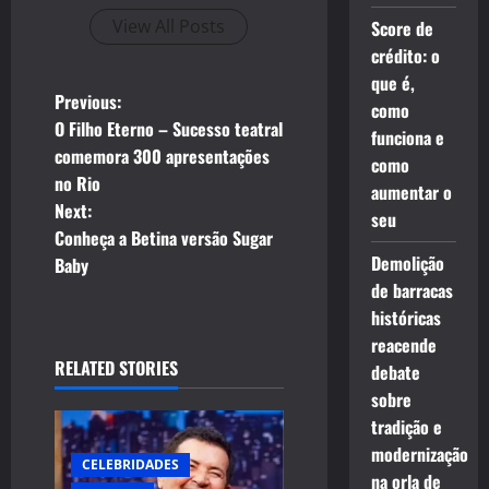
View All Posts
Score de
crédito: o
que é,
P
Previous:
como
O Filho Eterno – Sucesso teatral
funciona e
o
comemora 300 apresentações
como
no Rio
s
aumentar o
Next:
seu
t
Conheça a Betina versão Sugar
Demolição
Baby
n
de barracas
históricas
a
reacende
RELATED STORIES
debate
v
sobre
i
tradição e
modernização
g
CELEBRIDADES
na orla de