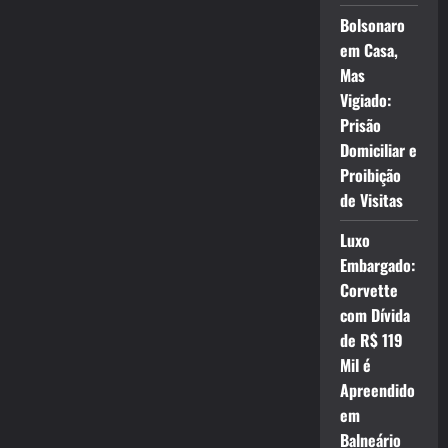
Bolsonaro
em Casa,
Mas
Vigiado:
Prisão
Domiciliar e
Proibição
de Visitas
Luxo
Embargado:
Corvette
com Dívida
de R$ 119
Mil é
Apreendido
em
Balneário