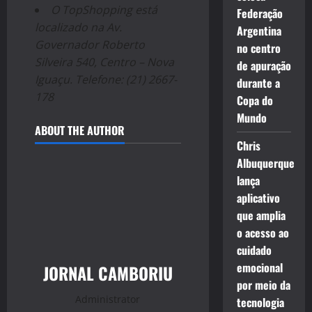
O TopShopping está
Federação
localizado na Av.
Argentina
Governador Roberto
no centro
Silveira 540, Centro – Nova
de apuração
Iguaçu. Telefone: (21) 2667-
durante a
178
Copa do
Mundo
ABOUT THE AUTHOR
Chris
Albuquerque
lança
aplicativo
que amplia
o acesso ao
cuidado
emocional
JORNAL CAMBORIU
por meio da
Administrator
tecnologia