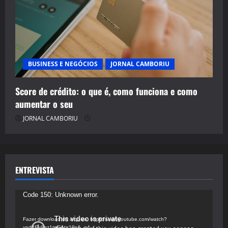
BUSINESS E NEGÓCIOS
JORNAL CAMBORIU
Score de crédito: o que é, como funciona e como
aumentar o seu
JORNAL CAMBORIU
ENTREVISTA
Tocador
Code 150: Unknown error.
de
vídeo
Fazer download do arquivo: https://www.youtube.com/watch?
v=d4Fu9gz1tqE&t=19s&_=4