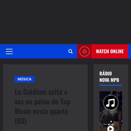
WATCH ONLINE
Primary
Menu
RÁDIO
NOVA MPB
MÚSICA
Lu Galdinni solta a
voz no palco do Top
Music nesta quarta
(03)