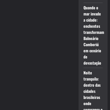
Quando o
mar invade
a cidade:
enchentes
transformam
Balneário
Camboriú
em cenário
de
devastação
Noite
tranquila:
dentro das
cidades
brasileiras
onde
segurança e