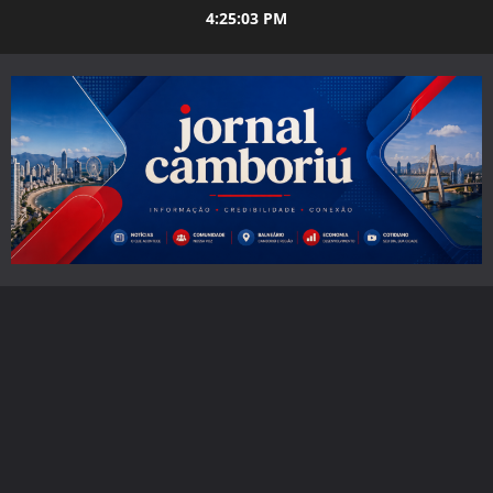
Skip
4:25:05 PM
to
content