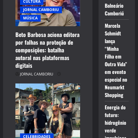
CULTURA
Balneário
a
JORNAL CAMBORIU
Camboriú
t
MÚSICA
Marcela
i
Schmidt
Beto Barbosa aciona editora
lança
por falhas na proteção de
o
“Minha
composições: batalha
Filha em
autoral nas plataformas
n
Outra Vida”
digitais
em evento
JORNAL CAMBORIU
especial no
Neumarkt
Shopping
Energia do
futuro:
hidrogênio
verde
CELEBRIDADES