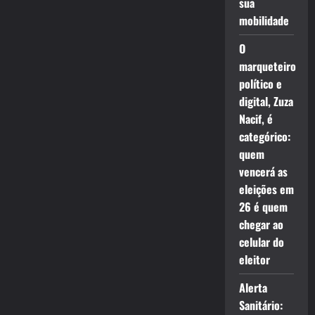
sua
mobilidade
O
marqueteiro
político e
digital, Zuza
Nacif, é
categórico:
quem
vencerá as
eleições em
26 é quem
chegar ao
celular do
eleitor
Alerta
Sanitário: